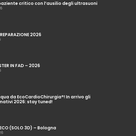
paziente critico con l’ausilio degli ultrasuoni
26
 PREPARAZIONE 2026
6
STER IN FAD – 2026
6
ua da EcoCardioChirurgia®! In arrivo gli
mativi 2026: stay tuned!
ECO (SOLO 3D) – Bologna
26