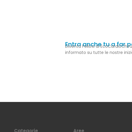
Entra anche tu a far 
Diventa Fellow di EcoCardioChiru
informato su tutte le nostre iniz
Categorie
Aree