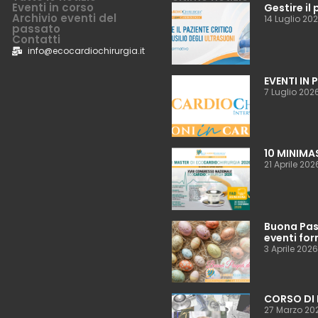
Eventi in corso
Gestire il 
Archivio eventi del
14 Luglio 20
passato
Contatti
info@ecocardiochirurgia.it
EVENTI IN
7 Luglio 202
10 MINIMA
21 Aprile 202
Buona Pasq
eventi for
3 Aprile 2026
CORSO DI 
27 Marzo 20