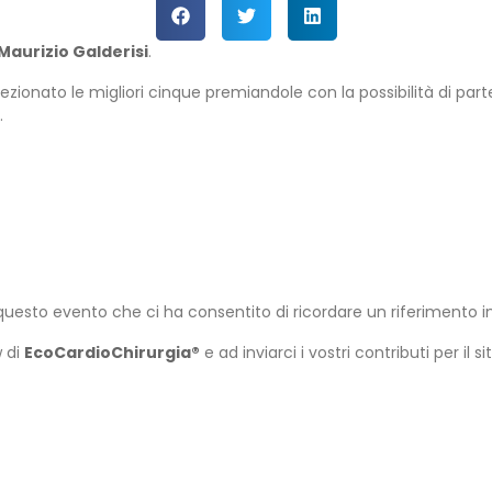
Maurizio Galderisi
.
zionato le migliori cinque premiandole con la possibilità di partec
.
a questo evento che ci ha consentito di ricordare un riferimento i
w di
EcoCardioChirurgia®
e ad inviarci i vostri contributi per il sit