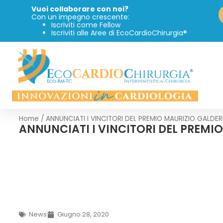
Vuoi collaborare con noi?
Con un impegno crescente:
Iscriviti come Fellow
Iscriviti alle Aree di EcoCardioChirurgia®
Home
/
ANNUNCIATI I VINCITORI DEL PREMIO MAURIZIO GALDER
ANNUNCIATI I VINCITORI DEL PREMIO
News
Giugno 28, 2020