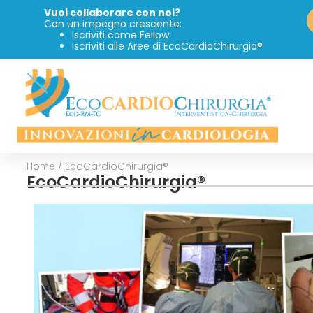
Vuoi collaborare con noi?
Con un impegno crescente:
Iscriviti come Fellow
Iscriviti alle Aree di EcoCardioChirurgia®
Home
/
EcoCardioChirurgia®
EcoCardioChirurgia®