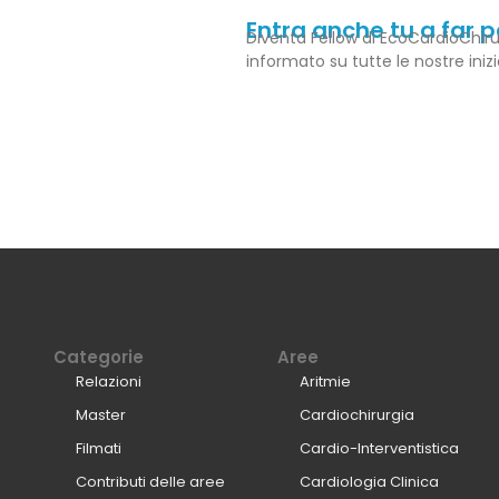
Entra anche tu a far 
Diventa Fellow di EcoCardioChiru
informato su tutte le nostre iniz
Categorie
Aree
Relazioni
Aritmie
Master
Cardiochirurgia
Filmati
Cardio-Interventistica
Contributi delle aree
Cardiologia Clinica