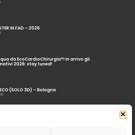
6
STER IN FAD – 2026
6
ua da EcoCardioChirurgia®! In arrivo gli
mativi 2026: stay tuned!
ECO (SOLO 3D) – Bologna
26