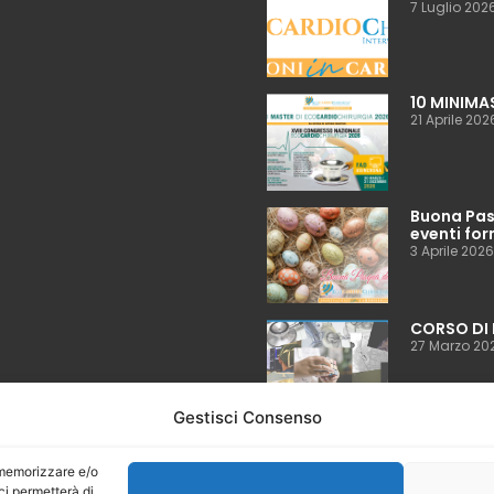
7 Luglio 202
10 MINIMA
21 Aprile 202
Buona Pasq
eventi for
3 Aprile 2026
CORSO DI 
27 Marzo 20
Gestisci Consenso
Language
r memorizzare e/o
ci permetterà di