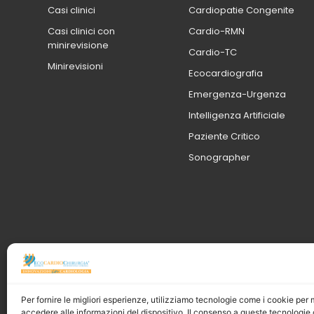
Casi clinici
Cardiopatie Congenite
Casi clinici con
Cardio-RMN
minirevisione
Cardio-TC
Minirevisioni
Ecocardiografia
Emergenza-Urgenza
Intelligenza Artificiale
Paziente Critico
Sonographer
Per fornire le migliori esperienze, utilizziamo tecnologie come i cookie pe
accedere alle informazioni del dispositivo. Il consenso a queste tecnologie 