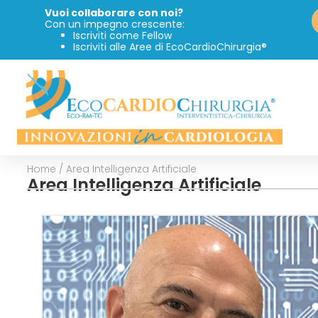
Vuoi collaborare con noi?
Con un impegno crescente:
Iscriviti come Fellow
Iscriviti alle Aree di EcoCardioChirurgia®
Home
/
Area Intelligenza Artificiale
Area Intelligenza Artificiale