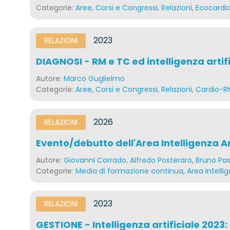
Categorie:
Aree
,
Corsi e Congressi
,
Relazioni
,
Ecocardio
2023
RELAZIONI
DIAGNOSI - RM e TC ed intelligenza artif
Autore:
Marco Guglielmo
Categorie:
Aree
,
Corsi e Congressi
,
Relazioni
,
Cardio-R
2026
RELAZIONI
Evento/debutto dell'Area Intelligenza Ar
Autore:
Giovanni Corrado
,
Alfredo Posteraro
,
Bruno Pas
Categorie:
Media di formazione continua
,
Area Intellig
2023
RELAZIONI
GESTIONE - Intelligenza artificiale 2023: 