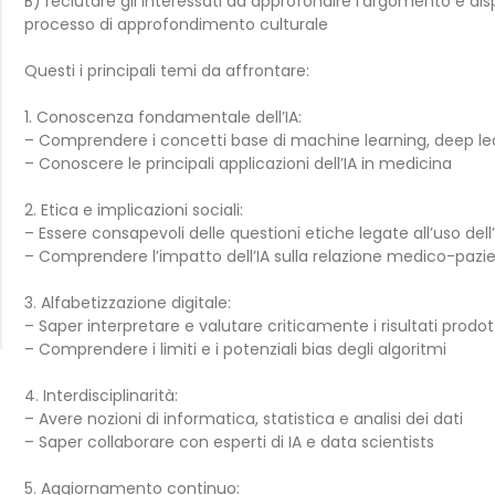
B) reclutare gli interessati ad approfondire l’argomento e disp
processo di approfondimento culturale
Questi i principali temi da affrontare:
1. Conoscenza fondamentale dell’IA:
– Comprendere i concetti base di machine learning, deep lea
– Conoscere le principali applicazioni dell’IA in medicina
2. Etica e implicazioni sociali:
– Essere consapevoli delle questioni etiche legate all’uso dell’
– Comprendere l’impatto dell’IA sulla relazione medico-pazie
3. Alfabetizzazione digitale:
– Saper interpretare e valutare criticamente i risultati prodott
– Comprendere i limiti e i potenziali bias degli algoritmi
4. Interdisciplinarità:
– Avere nozioni di informatica, statistica e analisi dei dati
– Saper collaborare con esperti di IA e data scientists
5. Aggiornamento continuo: