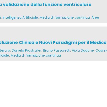
a validazione della funzione ventricolare
a
,
Intelligenza Artificiale
,
Media di formazione continua
,
Aree
ivoluzione Clinica e Nuovi Paradigmi per il Medico
teraro
,
Daniela Prastraller
,
Bruno Passaretti
,
Viola Dadone
,
Cosim
ficiale
,
Media di formazione continua