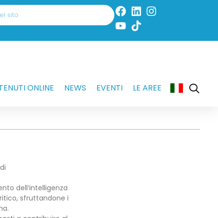
ENUTI ONLINE
NEWS
EVENTI
LE AREE
di
nto dell’intelligenza
itico, sfruttandone i
na.