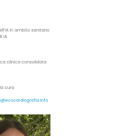
ll’IA in ambito sanitario
i IA
ca clinica consolidata
la cura
o@ecocardiografia.info