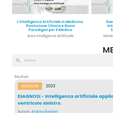
Quick View
L’Intelligenza Artificiale in Medicina:
Eve
Rivoluzione Clinica e Nuovi
Int
Paradigmi per il Medico
E
Area Intelligenza Artificiale
Media
ME
Risultati:
2023
RELAZIONI
DIAGNOSI - Intelligenza artificiale app
ventricolo sinistro.
Autore:
Andrea Barbieri