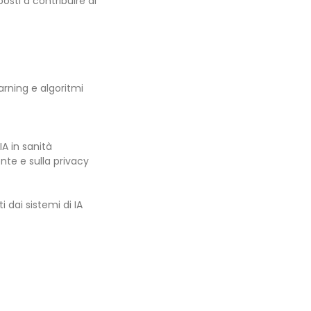
osti a contribuire al
rning e algoritmi
IA in sanità
nte e sulla privacy
i dai sistemi di IA