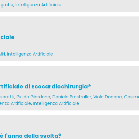
grafia
,
Intelligenza Artificiale
iciale
MN
,
Intelligenza Artificiale
tificiale di Ecocardiochirurgia®
saretti
,
Guido Giordano
,
Daniela Prastraller
,
Viola Dadone
,
Cosim
enza Artificiale
,
Intelligenza Artificiale
è l'anno della svolta?