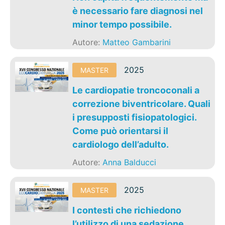
è necessario fare diagnosi nel
minor tempo possibile.
Autore:
Matteo Gambarini
2025
MASTER
Le cardiopatie troncoconali a
correzione biventricolare. Quali
i presupposti fisiopatologici.
Come può orientarsi il
cardiologo dell’adulto.
Autore:
Anna Balducci
2025
MASTER
I contesti che richiedono
l’utilizzo di una sedazione.