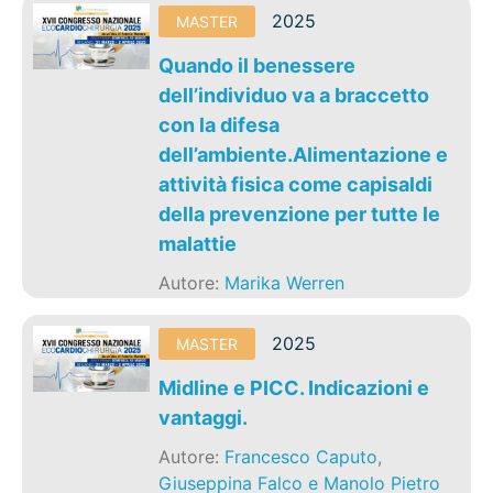
2025
MASTER
Quando il benessere
dell’individuo va a braccetto
con la difesa
dell’ambiente.Alimentazione e
attività fisica come capisaldi
della prevenzione per tutte le
malattie
Autore:
Marika Werren
2025
MASTER
Midline e PICC. Indicazioni e
vantaggi.
Autore:
Francesco Caputo
,
Giuseppina Falco e Manolo Pietro