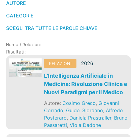
AUTORE
CATEGORIE
SCEGLI TRA TUTTE LE PAROLE CHIAVE
Home
/
Relazioni
Risultati:
2026
RELAZIONI
L’Intelligenza Artificiale in
Medicina: Rivoluzione Clinica e
Nuovi Paradigmi per il Medico
Autore:
Cosimo Greco
,
Giovanni
Corrado
,
Guido Giordano
,
Alfredo
Posteraro
,
Daniela Prastraller
,
Bruno
Passaretti
,
Viola Dadone