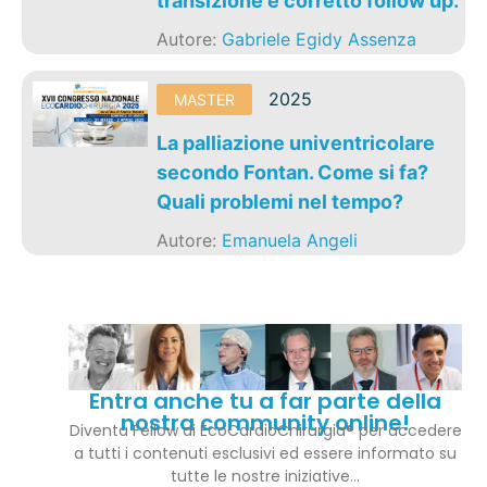
transizione e corretto follow up.
Autore:
Gabriele Egidy Assenza
2025
MASTER
La palliazione univentricolare
secondo Fontan. Come si fa?
Quali problemi nel tempo?
Autore:
Emanuela Angeli
Entra anche tu a far parte della
nostra community online!
Diventa Fellow di EcoCardioChirurgia® per accedere
a tutti i contenuti esclusivi ed essere informato su
tutte le nostre iniziative…