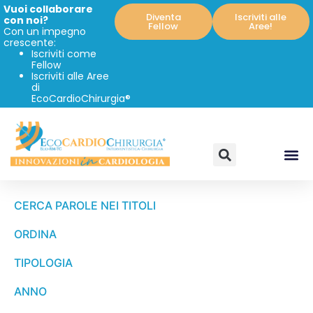
Vuoi collaborare
Diventa
Iscriviti alle
con noi?
Fellow
Aree!
Con un impegno
crescente:
Iscriviti come
Fellow
Iscriviti alle Aree
di
EcoCardioChirurgia®
CERCA PAROLE NEI TITOLI
ORDINA
TIPOLOGIA
ANNO