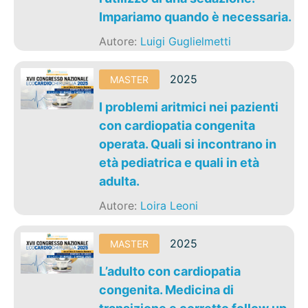
Impariamo quando è necessaria.
Autore:
Luigi Guglielmetti
2025
MASTER
I problemi aritmici nei pazienti
con cardiopatia congenita
operata. Quali si incontrano in
età pediatrica e quali in età
adulta.
Autore:
Loira Leoni
2025
MASTER
L’adulto con cardiopatia
congenita. Medicina di