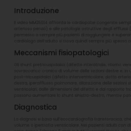
Introduzione
Il video MM25014 affronta le cardiopatie congenite semplici
arterioso pervio) e alle patologie ostruttive degli efflus
permesso a sempre più pazienti di raggiungere e superare
cardiologo dell’adulto si trova quindi sempre più spesso a 
Meccanismi fisiopatologici
Gli shunt pretricuspidalici (difetto interatriale, ritorn
sovraccarico cronico di volume delle sezioni destre e, i
post-tricuspidalici (difetto interventricolare, dotto arteri
destra, iperafflusso polmonare, dilatazione delle sezioni 
ventricolari, dalle dimensioni del difetto e dal rapporto t
possono aumentare lo shunt sinistro-destro, mentre patolo
Diagnostica
La diagnosi si basa sull’ecocardiografia transtoracica, che
volume o ipertrofia ventricolare. Nei pazienti adulti con d