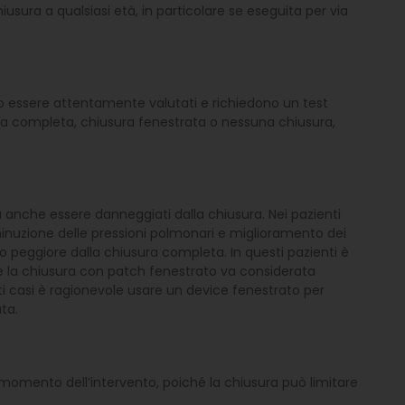
usura a qualsiasi età, in particolare se eseguita per via
no essere attentamente valutati e richiedono un test
ra completa, chiusura fenestrata o nessuna chiusura,
anche essere danneggiati dalla chiusura. Nei pazienti
iminuzione delle pressioni polmonari e miglioramento dei
o peggiore dalla chiusura completa. In questi pazienti è
 e la chiusura con patch fenestrato va considerata
ti casi è ragionevole usare un device fenestrato per
ta.
al momento dell’intervento, poiché la chiusura può limitare