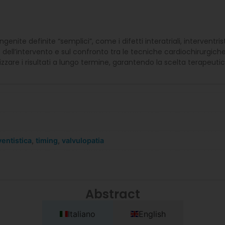
te definite “semplici”, come i difetti interatriali, interventristic
le dell’intervento e sul confronto tra le tecniche cardiochirurgich
izzare i risultati a lungo termine, garantendo la scelta terapeutic
ventistica
,
timing
,
valvulopatia
Abstract
Italiano
English