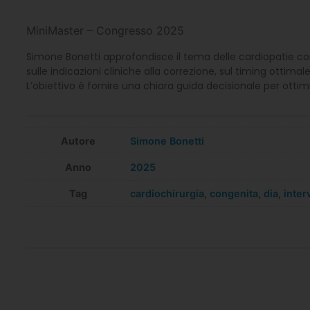
MiniMaster – Congresso 2025
Simone Bonetti approfondisce il tema delle cardiopatie congeni
sulle indicazioni cliniche alla correzione, sul timing ottima
L’obiettivo è fornire una chiara guida decisionale per ottim
Autore
Simone Bonetti
Anno
2025
Tag
cardiochirurgia
,
congenita
,
dia
,
inter