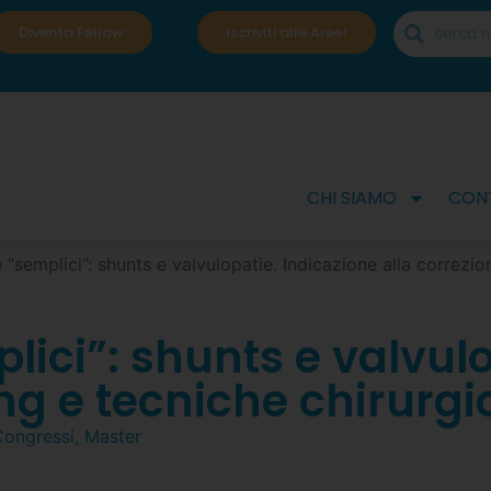
Diventa Fellow
Iscriviti alle Aree!
CHI SIAMO
CONT
 “semplici”: shunts e valvulopatie. Indicazione alla correzi
lici”: shunts e valvul
ing e tecniche chirurg
Congressi
,
Master