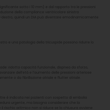
ignificante sotto i 10 mm) e dal rapporto tra le pressioni
iduzione della compliance ventricolare sinistra
tro-destro, quindi un DIA può diventare emodinamicamente
stro e una patologia della tricuspide possono ridurre lo
cade: ridotta capacità funzionale, dispnea da sforzo,
vanzare dell’età e l’aumento delle pressioni arteriose
te o da fibrillazione atriale e flutter atriale.
ltre è indicata nei pazienti con sospetto di embolia
cedura urgente, ma bisogna considerare che la
il rischio aritmico non si riduce se la chiusura avviene