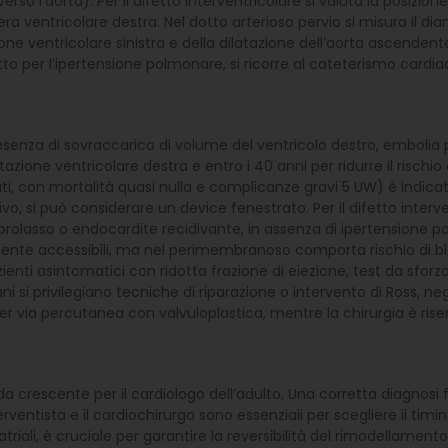
so l’aorta). Per il difetto interventricolare si valuta la posizio
a ventricolare destra. Nel dotto arterioso pervio si misura il diam
nzione ventricolare sinistra e della dilatazione dell’aorta ascen
tto per l’ipertensione polmonare, si ricorre al cateterismo cardia
resenza di sovraccarico di volume del ventricolo destro, embolia
ilatazione ventricolare destra e entro i 40 anni per ridurre il risch
on mortalità quasi nulla e complicanze gravi 5 UW) è indicato 
o, si può considerare un device fenestrato. Per il difetto interve
da prolasso o endocardite recidivante, in assenza di ipertensione
mente accessibili, ma nel perimembranoso comporta rischio di bloc
ienti asintomatici con ridotta frazione di eiezione, test da sforz
 si privilegiano tecniche di riparazione o intervento di Ross, ne
r via percutanea con valvuloplastica, mentre la chirurgia è riser
 crescente per il cardiologo dell’adulto. Una corretta diagnosi f
rventista e il cardiochirurgo sono essenziali per scegliere il timi
atriali, è cruciale per garantire la reversibilità del rimodellamento