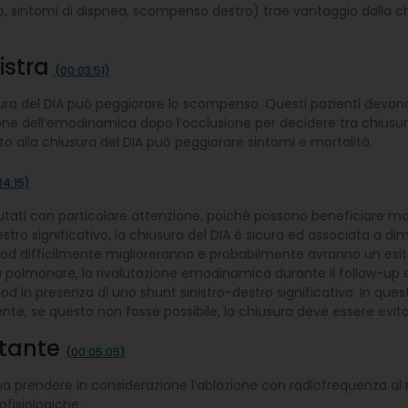
io, sintomi di dispnea, scompenso destro) trae vantaggio dalla chi
nistra
(00:03:51)
iusura del DIA può peggiorare lo scompenso. Questi pazienti devo
ione dell’emodinamica dopo l’occlusione per decidere tra chiusu
 alla chiusura del DIA può peggiorare sintomi e mortalità.
04:15)
tati con particolare attenzione, poiché possono beneficiare ma 
estro significativo, la chiusura del DIA è sicura ed associata a d
Wood difficilmente miglioreranno e probabilmente avranno un esit
sa polmonare, la rivalutazione emodinamica durante il follow-up
 in presenza di uno shunt sinistro-destro significativo. In ques
te; se questo non fosse possibile, la chiusura deve essere evita
itante
(00:05:05)
bisogna prendere in considerazione l’ablazione con radiofrequenza 
ofisiologiche.