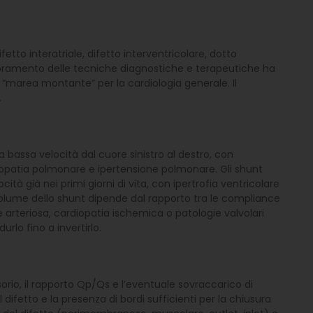
etto interatriale, difetto interventricolare, dotto
iglioramento delle tecniche diagnostiche e terapeutiche ha
“marea montante” per la cardiologia generale. Il
.
bassa velocità dal cuore sinistro al destro, con
ulopatia polmonare e ipertensione polmonare. Gli shunt
tà già nei primi giorni di vita, con ipertrofia ventricolare
l volume dello shunt dipende dal rapporto tra le compliance
ne arteriosa, cardiopatia ischemica o patologie valvolari
lo fino a invertirlo.
sorio, il rapporto Qp/Qs e l’eventuale sovraccarico di
difetto e la presenza di bordi sufficienti per la chiusura