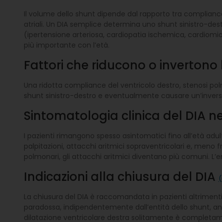
Il volume dello shunt dipende dal rapporto tra compliance d
atriali. Un DIA semplice determina uno shunt sinistro-des
(ipertensione arteriosa, cardiopatia ischemica, cardiom
più importante con l’età.
Fattori che riducono o invertono
Una ridotta compliance del ventricolo destro, stenosi pol
shunt sinistro-destro e eventualmente causare un’invers
Sintomatologia clinica del DIA n
I pazienti rimangono spesso asintomatici fino all’età adul
palpitazioni, attacchi aritmici sopraventricolari e, meno
polmonari, gli attacchi aritmici diventano più comuni. L’
Indicazioni alla chiusura del DIA
(
La chiusura del DIA è raccomandata in pazienti altrimenti 
paradossa, indipendentemente dall’entità dello shunt, 
dilatazione ventricolare destra solitamente è completamente