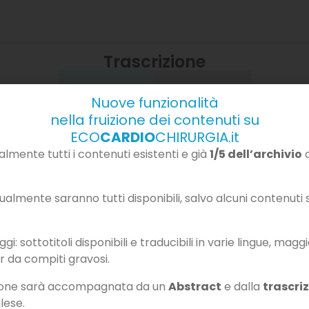
Trascrizione
Italiano
English
Nuove funzionalità
nella fruizione dei contenuti su
mplici dell’adulto
(00:00:00)
ECO
CARDIO
CHIRURGIA.it
mente tutti i contenuti esistenti e già
1/5 dell’archivio
c
urgia e del minimaster per questo splendido progetto. In questa 
isolate. Per quanto semplici come anatomia e fisiopatologia, le ma
almente saranno tutti disponibili, salvo alcuni contenuti so
logia congenita adulta
(00:00:20)
i: sottotitoli disponibili e traducibili in varie lingue, magg
la marea montante della cardiologia. Con il miglioramento delle 
anno iniziato a sopravvivere fino all’età adulta, e ora stanno
r da compiti gravosi.
tto clinico
zione sarà accompagnata da un
Abstract
e dalla
trascri
(00:00:37)
glese.