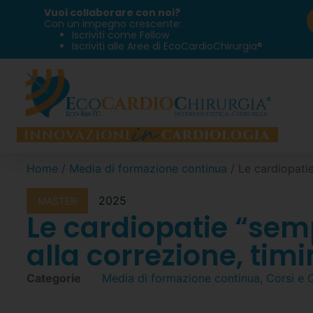
Vuoi collaborare con noi?
Con un impegno crescente:
Iscriviti come Fellow
Iscriviti alle Aree di EcoCardioChirurgia®
Home
/
Media di formazione continua
/ Le cardiopatie
2025
MASTER
Le cardiopatie “semp
alla correzione, tim
Categorie
Media di formazione continua
,
Corsi e 