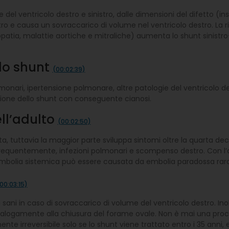
el ventricolo destro e sinistro, dalle dimensioni del difetto (ins
tro e causa un sovraccarico di volume nel ventricolo destro. La r
iopatia, malattie aortiche e mitraliche) aumenta lo shunt sinis
 lo shunt
(00:02:39)
monari, ipertensione polmonare, altre patologie del ventricolo de
ione dello shunt con conseguente cianosi.
ell’adulto
(00:02:50)
ta, tuttavia la maggior parte sviluppa sintomi oltre la quarta de
 frequentemente, infezioni polmonari e scompenso destro. Con l’a
embolia sistemica può essere causata da embolia paradossa raramen
00:03:15)
sani in caso di sovraccarico di volume del ventricolo destro. Ino
analogamente alla chiusura del forame ovale. Non è mai una pro
 irreversibile solo se lo shunt viene trattato entro i 35 anni, e 