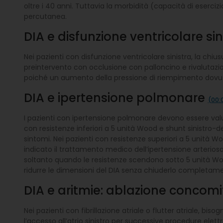
oltre i 40 anni. Tuttavia la morbidità (capacità di eserciz
percutanea.
DIA e disfunzione ventricolare si
Nei pazienti con disfunzione ventricolare sinistra, la ch
preintervento con occlusione con palloncino e rivalutaz
poiché un aumento della pressione di riempimento dovuto
DIA e ipertensione polmonare
(00:
I pazienti con ipertensione polmonare devono essere valu
con resistenze inferiori a 5 unità Wood e shunt sinistro-d
sintomi. Nei pazienti con resistenze superiori a 5 unità 
indicato il trattamento medico dell’ipertensione arterio
soltanto quando le resistenze scendono sotto 5 unità Wood
ridurre le dimensioni del DIA senza chiuderlo completamen
DIA e aritmie: ablazione concom
Nei pazienti con fibrillazione atriale o flutter atriale, 
l’accesso all’atrio sinistro per successive procedure elettr