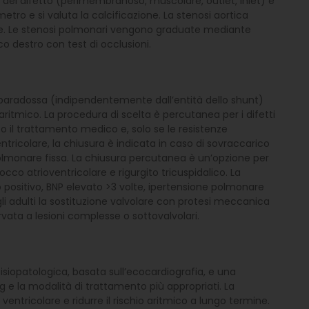
ne del difetto (perimembranoso, muscolare, outlet, inlet) e
etro e si valuta la calcificazione. La stenosi aortica
dente. Le stenosi polmonari vengono graduate mediante
co destro con test di occlusioni.
 paradossa (indipendentemente dall’entità dello shunt)
io aritmico. La procedura di scelta è percutanea per i difetti
il trattamento medico e, solo se le resistenze
ntricolare, la chiusura è indicata in caso di sovraccarico
 polmonare fissa. La chiusura percutanea è un’opzione per
co atrioventricolare e rigurgito tricuspidalico. La
o positivo, BNP elevato >3 volte, ipertensione polmonare
gli adulti la sostituzione valvolare con protesi meccanica
vata a lesioni complesse o sottovalvolari.
isiopatologica, basata sull’ecocardiografia, e una
ng e la modalità di trattamento più appropriati. La
 ventricolare e ridurre il rischio aritmico a lungo termine.