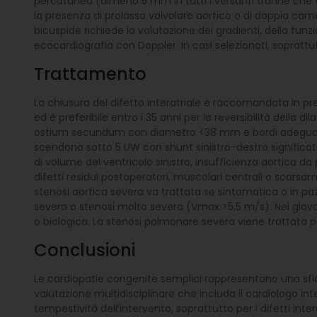
percutanea (almeno 5 mm in tutti i versanti tranne che ver
la presenza di prolasso valvolare aortico o di doppia camer
bicuspide richiede la valutazione dei gradienti, della fu
ecocardiografia con Doppler. In casi selezionati, soprattu
Trattamento
La chiusura del difetto interatriale è raccomandata in p
ed è preferibile entro i 35 anni per la reversibilità della d
ostium secundum con diametro <38 mm e bordi adeguati, c
scendono sotto 5 UW con shunt sinistro-destro significativ
di volume del ventricolo sinistro, insufficienza aortica 
difetti residui postoperatori, muscolari centrali o scarsa
stenosi aortica severa va trattata se sintomatica o in paz
severa o stenosi molto severa (Vmax >5,5 m/s). Nei giovani
o biologica. La stenosi polmonare severa viene trattata pe
Conclusioni
Le cardiopatie congenite semplici rappresentano una sfida
valutazione multidisciplinare che includa il cardiologo inte
tempestività dell’intervento, soprattutto per i difetti inter