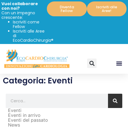
Vuoi collaborare
Diventa
Iscriviti alle
con noi?
Fellow
Aree!
Con un impegno
crescente:
Iscriviti come
Fellow
Iscriviti alle Aree
di
EcoCardioChirurgia®
Categoria: Eventi
Eventi
Eventi in arrivo
Eventi del passato
News