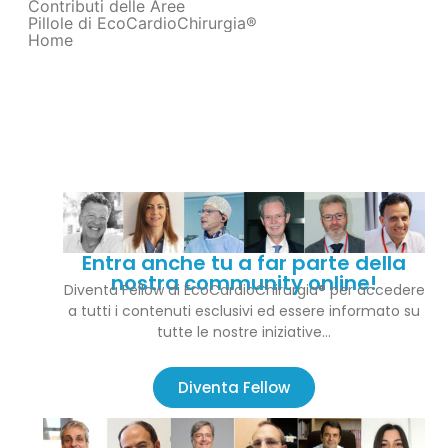
Contributi delle Aree
Pillole di EcoCardioChirurgia®
Home
Entra anche tu a far parte della
nostra community online!
Diventa Fellow di EcoCardioChirurgia® per accedere
a tutti i contenuti esclusivi ed essere informato su
tutte le nostre iniziative…
Diventa Fellow