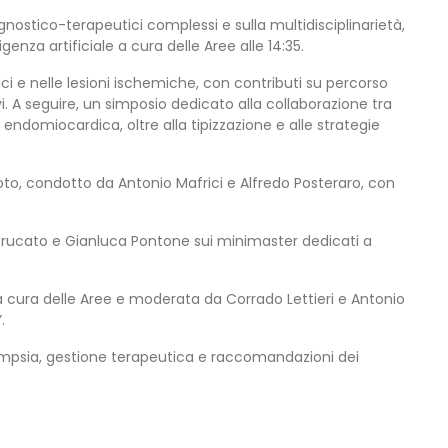
nostico-terapeutici complessi e sulla multidisciplinarietà,
enza artificiale a cura delle Aree alle 14:35.
ici e nelle lesioni ischemiche, con contributi su percorso
i. A seguire, un simposio dedicato alla collaborazione tra
 endomiocardica, oltre alla tipizzazione e alle strategie
voto, condotto da Antonio Mafrici e Alfredo Posteraro, con
 Brucato e Gianluca Pontone sui minimaster dedicati a
 cura delle Aree e moderata da Corrado Lettieri e Antonio
.
ampsia, gestione terapeutica e raccomandazioni dei