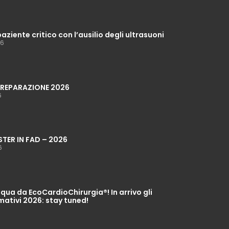
paziente critico con l’ausilio degli ultrasuoni
26
 PREPARAZIONE 2026
6
STER IN FAD – 2026
6
ua da EcoCardioChirurgia®! In arrivo gli
mativi 2026: stay tuned!