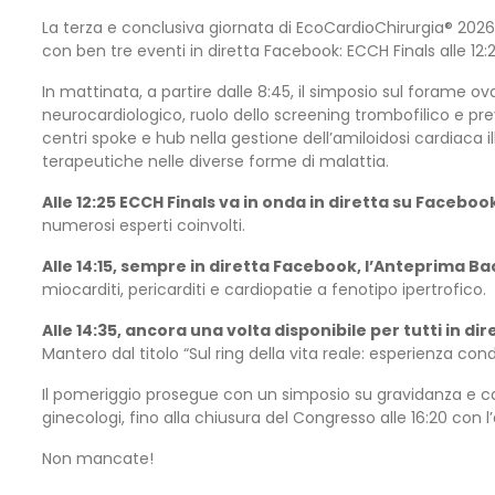
La terza e conclusiva giornata di EcoCardioChirurgia® 2026,
con ben tre eventi in diretta Facebook: ECCH Finals alle 12:25
In mattinata, a partire dalle 8:45, il simposio sul forame o
neurocardiologico, ruolo dello screening trombofilico e prev
centri spoke e hub nella gestione dell’amiloidosi cardiaca il
terapeutiche nelle diverse forme di malattia.
Alle 12:25 ECCH Finals va in onda in diretta su Faceboo
numerosi esperti coinvolti.
Alle 14:15, sempre in diretta Facebook, l’Anteprima Ba
miocarditi, pericarditi e cardiopatie a fenotipo ipertrofico.
Alle 14:35, ancora una volta disponibile per tutti in di
Mantero dal titolo “Sul ring della vita reale: esperienza co
Il pomeriggio prosegue con un simposio su gravidanza e c
ginecologi, fino alla chiusura del Congresso alle 16:20 con l’
Non mancate!