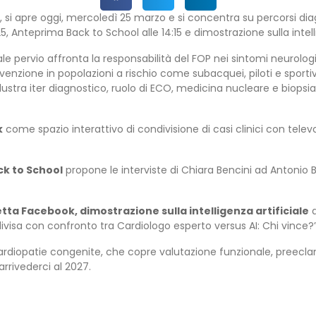
 si apre oggi, mercoledì 25 marzo e si concentra su percorsi diag
, Anteprima Back to School alle 14:15 e dimostrazione sulla intellig
vale pervio affronta la responsabilità del FOP nei sintomi neurolog
enzione in popolazioni a rischio come subacquei, piloti e sportiv
lustra iter diagnostico, ruolo di ECO, medicina nucleare e biopsia
k
come spazio interattivo di condivisione di casi clinici con tele
ck to School
propone le interviste di Chiara Bencini ad Antonio
retta Facebook, dimostrazione sulla intelligenza artificiale
a
ndivisa con confronto tra Cardiologo esperto versus AI: Chi vince?”
ardiopatie congenite, che copre valutazione funzionale, preecl
arrivederci al 2027.