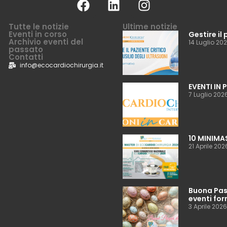
Tutte le notizie
Ultime notizie
Eventi in corso
Gestire il 
Archivio eventi del
14 Luglio 20
passato
Contatti
info@ecocardiochirurgia.it
EVENTI IN
7 Luglio 202
10 MINIMA
21 Aprile 202
Buona Pasq
eventi for
3 Aprile 2026