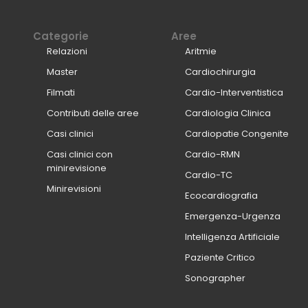
Categorie
Aree
Relazioni
Aritmie
Master
Cardiochirurgia
Filmati
Cardio-Interventistica
Contributi delle aree
Cardiologia Clinica
Casi clinici
Cardiopatie Congenite
Casi clinici con
Cardio-RMN
minirevisione
Cardio-TC
Minirevisioni
Ecocardiografia
Emergenza-Urgenza
Intelligenza Artificiale
Paziente Critico
Sonographer