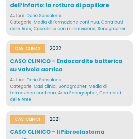
dell’infarto: la rottura di papillare
Autore:
Dario Sansalone
Categorie:
Media di formazione continua
,
Contributi
delle Aree
,
Casi clinici con minirevisione​
,
Sonographer
2022
CASI CLINICI
CASO CLINICO - Endocardite batterica
su valvola aortica
Autore:
Dario Sansalone
Categorie:
Casi clinici
,
Sonographer
,
Media di
formazione continua
,
Area Sonographer
,
Contributi
delle Aree
2021
CASI CLINICI
CASO CLINICO - Il Fibroelastoma