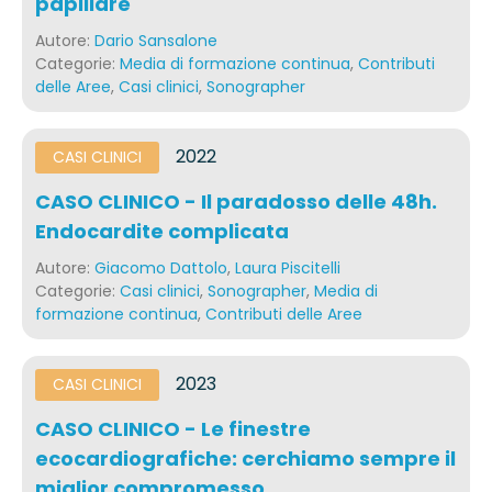
papillare
Autore:
Dario Sansalone
Categorie:
Media di formazione continua
,
Contributi
delle Aree
,
Casi clinici
,
Sonographer
2022
CASI CLINICI
CASO CLINICO - Il paradosso delle 48h.
Endocardite complicata
Autore:
Giacomo Dattolo
,
Laura Piscitelli
Categorie:
Casi clinici
,
Sonographer
,
Media di
formazione continua
,
Contributi delle Aree
2023
CASI CLINICI
CASO CLINICO - Le finestre
ecocardiografiche: cerchiamo sempre il
miglior compromesso