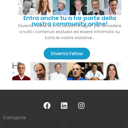
Entra anche tu a far parte della
nostra community online!
Diventa Fellow di EcoCardioChirurgia® per accedere
a tutti i contenuti esclusivi ed essere informato su
tutte le nostre iniziative…
Diventa Fellow
Categorie