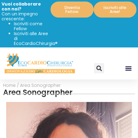
Vuoi collaborare
Diventa
Iscriviti alle
con noi?
Fellow
Aree!
Con un impegno
crescente:
Iscriviti come
Fellow
Iscriviti alle Aree
di
EcoCardioChirurgia®
Home
/
Area Sonographer
Area Sonographer