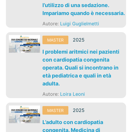
l’utilizzo di una sedazione.
Impariamo quando è necessaria.
Autore:
Luigi Guglielmetti
2025
MASTER
I problemi aritmici nei pazienti
con cardiopatia congenita
operata. Quali si incontrano in
età pediatrica e quali in età
adulta.
Autore:
Loira Leoni
2025
MASTER
L’adulto con cardiopatia
congenita. Medicina di