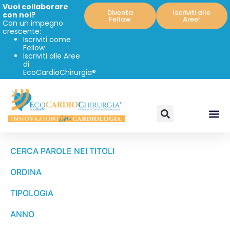
Vuoi collaborare
Diventa
Iscriviti alle
con noi?
Fellow
Aree!
Con un impegno
crescente:
Iscriviti come
Fellow
Iscriviti alle Aree
di
EcoCardioChirurgia®
CERCA PAROLE NEI TITOLI
ORDINA
TIPOLOGIA
ANNO