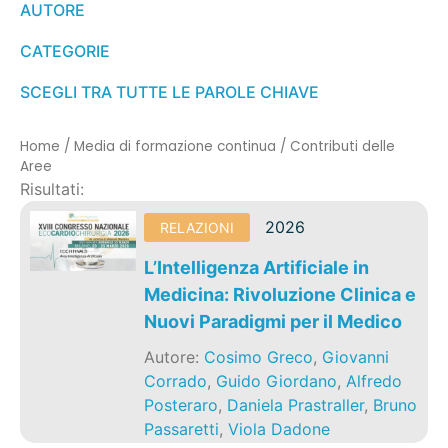
AUTORE
CATEGORIE
SCEGLI TRA TUTTE LE PAROLE CHIAVE
Home
/
Media di formazione continua
/
Contributi delle
Aree
Risultati:
2026
RELAZIONI
L’Intelligenza Artificiale in
Medicina: Rivoluzione Clinica e
Nuovi Paradigmi per il Medico
Autore:
Cosimo Greco
,
Giovanni
Corrado
,
Guido Giordano
,
Alfredo
Posteraro
,
Daniela Prastraller
,
Bruno
Passaretti
,
Viola Dadone