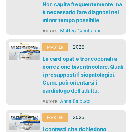
Non capita frequentemente ma
è necessario fare diagnosi nel
minor tempo possibile.
Autore:
Matteo Gambarini
2025
MASTER
Le cardiopatie troncoconali a
correzione biventricolare. Quali
i presupposti fisiopatologici.
Come può orientarsi il
cardiologo dell’adulto.
Autore:
Anna Balducci
2025
MASTER
I contesti che richiedono