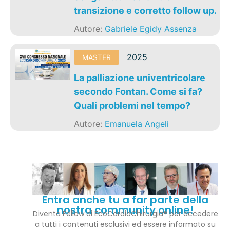
transizione e corretto follow up.
Autore:
Gabriele Egidy Assenza
2025
MASTER
La palliazione univentricolare
secondo Fontan. Come si fa?
Quali problemi nel tempo?
Autore:
Emanuela Angeli
Entra anche tu a far parte della
nostra community online!
Diventa Fellow di EcoCardioChirurgia® per accedere
a tutti i contenuti esclusivi ed essere informato su