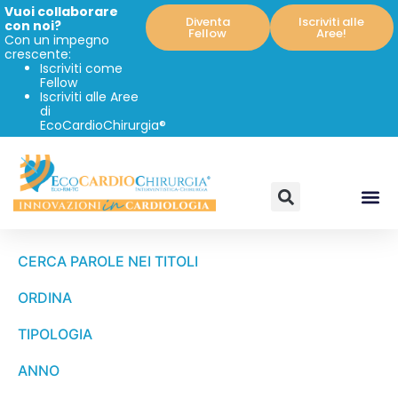
Vuoi collaborare
Diventa
Iscriviti alle
con noi?
Fellow
Aree!
Con un impegno
crescente:
Iscriviti come
Fellow
Iscriviti alle Aree
di
EcoCardioChirurgia®
CERCA PAROLE NEI TITOLI
ORDINA
TIPOLOGIA
ANNO