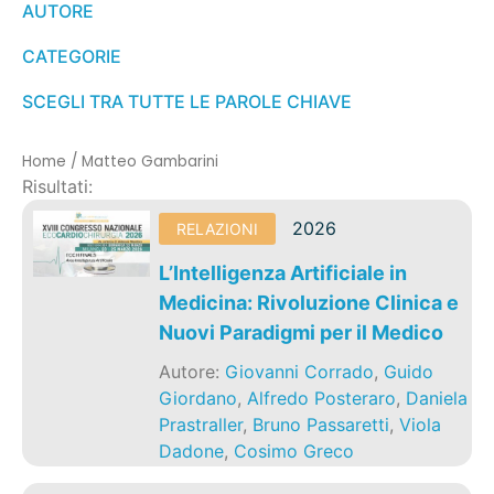
AUTORE
CATEGORIE
SCEGLI TRA TUTTE LE PAROLE CHIAVE
Home
/
Matteo Gambarini
Risultati:
2026
RELAZIONI
L’Intelligenza Artificiale in
Medicina: Rivoluzione Clinica e
Nuovi Paradigmi per il Medico
Autore:
Giovanni Corrado
,
Guido
Giordano
,
Alfredo Posteraro
,
Daniela
Prastraller
,
Bruno Passaretti
,
Viola
Dadone
,
Cosimo Greco