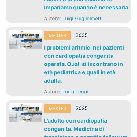
Impariamo quando è necessaria.
Autore:
Luigi Guglielmetti
2025
MASTER
I problemi aritmici nei pazienti
con cardiopatia congenita
operata. Quali si incontrano in
età pediatrica e quali in età
adulta.
Autore:
Loira Leoni
2025
MASTER
L’adulto con cardiopatia
congenita. Medicina di