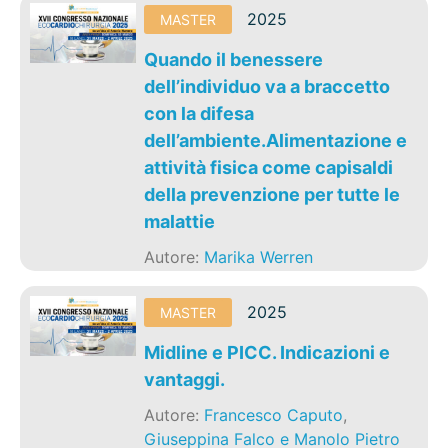
2025
MASTER
Quando il benessere
dell’individuo va a braccetto
con la difesa
dell’ambiente.Alimentazione e
attività fisica come capisaldi
della prevenzione per tutte le
malattie
Autore:
Marika Werren
2025
MASTER
Midline e PICC. Indicazioni e
vantaggi.
Autore:
Francesco Caputo
,
Giuseppina Falco e Manolo Pietro