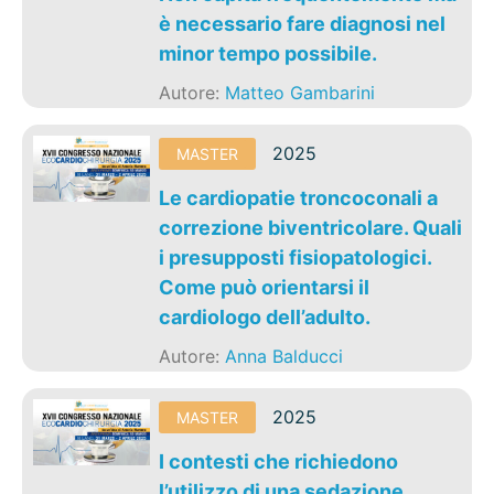
è necessario fare diagnosi nel
minor tempo possibile.
Autore:
Matteo Gambarini
2025
MASTER
Le cardiopatie troncoconali a
correzione biventricolare. Quali
i presupposti fisiopatologici.
Come può orientarsi il
cardiologo dell’adulto.
Autore:
Anna Balducci
2025
MASTER
I contesti che richiedono
l’utilizzo di una sedazione.