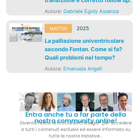
transizione e corretto follow up.
Autore:
Gabriele Egidy Assenza
2025
MASTER
La palliazione univentricolare
secondo Fontan. Come si fa?
Quali problemi nel tempo?
Autore:
Emanuela Angeli
Entra anche tu a far parte della
nostra community online!
Diventa Fellow di EcoCardioChirurgia® per accedere
a tutti i contenuti esclusivi ed essere informato su
tutte le nostre iniziative…