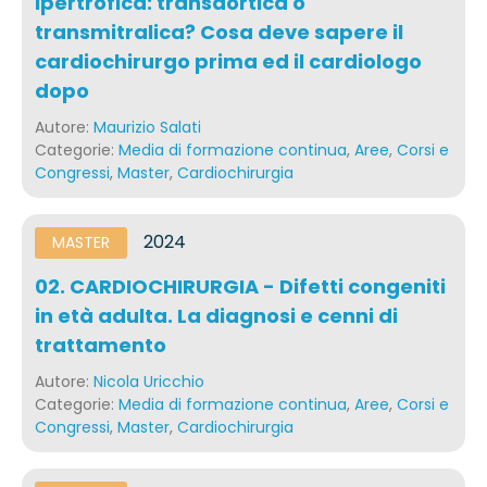
ipertrofica: transaortica o
transmitralica? Cosa deve sapere il
cardiochirurgo prima ed il cardiologo
dopo
Autore:
Maurizio Salati
Categorie:
Media di formazione continua
,
Aree
,
Corsi e
Congressi
,
Master
,
Cardiochirurgia
2024
MASTER
02. CARDIOCHIRURGIA - Difetti congeniti
in età adulta. La diagnosi e cenni di
trattamento
Autore:
Nicola Uricchio
Categorie:
Media di formazione continua
,
Aree
,
Corsi e
Congressi
,
Master
,
Cardiochirurgia