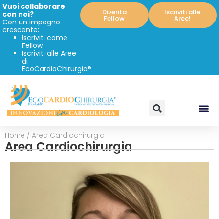
Vuoi collaborare
Diventa
Iscriviti alle
con noi?
Fellow
Aree!
Con un impegno
crescente:
Iscriviti come
Fellow
Iscriviti alle Aree
di
EcoCardioChirurgia®
Home
/
Area Cardiochirurgia
Area Cardiochirurgia