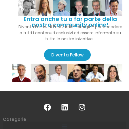
Entra anche tu a far parte della
nostra community online!
Diventa Fellow di EcoCardioChirurgia® per accedere
a tutti i contenuti esclusivi ed essere informato su
tutte le nostre iniziative…
Diventa Fellow
Categorie