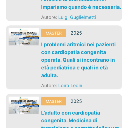
Impariamo quando è necessaria.
Autore:
Luigi Guglielmetti
2025
MASTER
I problemi aritmici nei pazienti
con cardiopatia congenita
operata. Quali si incontrano in
età pediatrica e quali in età
adulta.
Autore:
Loira Leoni
2025
MASTER
L’adulto con cardiopatia
congenita. Medicina di