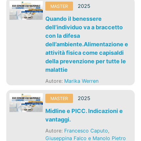
2025
MASTER
Quando il benessere
dell’individuo va a braccetto
con la difesa
dell’ambiente.Alimentazione e
attività fisica come capisaldi
della prevenzione per tutte le
malattie
Autore:
Marika Werren
2025
MASTER
Midline e PICC. Indicazioni e
vantaggi.
Autore:
Francesco Caputo
,
Giuseppina Falco e Manolo Pietro