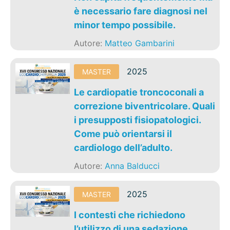
è necessario fare diagnosi nel
minor tempo possibile.
Autore:
Matteo Gambarini
2025
MASTER
Le cardiopatie troncoconali a
correzione biventricolare. Quali
i presupposti fisiopatologici.
Come può orientarsi il
cardiologo dell’adulto.
Autore:
Anna Balducci
2025
MASTER
I contesti che richiedono
l’utilizzo di una sedazione.