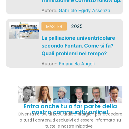
transizione e corretto follow up.
Autore:
Gabriele Egidy Assenza
2025
MASTER
La palliazione univentricolare
secondo Fontan. Come si fa?
Quali problemi nel tempo?
Autore:
Emanuela Angeli
Entra anche tu a far parte della
nostra community online!
Diventa Fellow di EcoCardioChirurgia® per accedere
a tutti i contenuti esclusivi ed essere informato su
tutte le nostre iniziative…