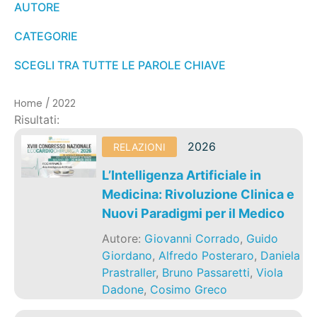
AUTORE
CATEGORIE
SCEGLI TRA TUTTE LE PAROLE CHIAVE
Home
/
2022
Risultati:
2026
RELAZIONI
L’Intelligenza Artificiale in
Medicina: Rivoluzione Clinica e
Nuovi Paradigmi per il Medico
Autore:
Giovanni Corrado
,
Guido
Giordano
,
Alfredo Posteraro
,
Daniela
Prastraller
,
Bruno Passaretti
,
Viola
Dadone
,
Cosimo Greco