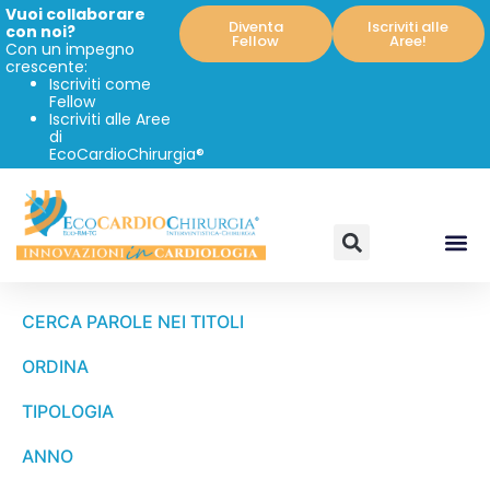
Vuoi collaborare
Diventa
Iscriviti alle
con noi?
Fellow
Aree!
Con un impegno
crescente:
Iscriviti come
Fellow
Iscriviti alle Aree
di
EcoCardioChirurgia®
CERCA PAROLE NEI TITOLI
ORDINA
TIPOLOGIA
ANNO