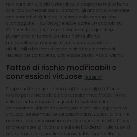
non cardiache, è più vulnerabile, e sappiamo molto bene
che i più vulnerabili sono i bambini, gli anziani e le persone
con comorbidità. Inoltre le classi socio‑economiche
svantaggiate – qui bisognerebbe aprire un capitolo sul
One Health e il genere, che non apro per questioni
puramente di tempo. Un dato flash sull’area
metropolitana milanese: morti per cause naturali
attribuibili a biossido di azoto a sinistra e numero di
decessi per particolato, dati elaborati dall’ATS di Milano.
Fattori di rischio modificabili e
connessioni virtuose
(00:08:41)
Sappiamo bene quali siano i fattori causali o fattori di
rischio per le malattie cardiovascolari modificabili. Vorrei
solo far notare come tra questi fattori ci sia una
connessione viziosa che però può diventare opportunità
virtuosa. Ad esempio, se decidiamo di muoverci di più – e
non vuol dire necessariamente fare sport e attività fisica,
anche andare al lavoro a piedi o in bicicletta – allora, se ci
muoviamo di più, perdiamo peso, riduciamo i valori di