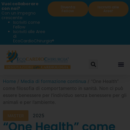
Vuoi collaborare
Diventa
Iscriviti alle
con noi?
Fellow
Aree!
Con un impegno
crescente:
Iscriviti come
Fellow
Iscriviti alle Aree
di
EcoCardioChirurgia®
Home
/
Media di formazione continua
/ “One Health”
come filosofia di comportamento in sanità. Non ci può
essere benessere per l’individuo senza benessere per gli
animali e per l’ambiente.
2025
MASTER
“One Health” come