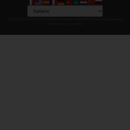
© 2026 EcoCardioChirurgia®
Condizioni d'uso
Informativa sulla privacy
Informativa sui cookie