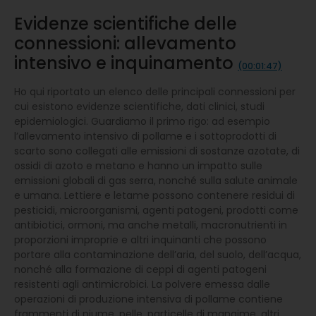
Evidenze scientifiche delle
connessioni: allevamento
intensivo e inquinamento
(00:01:47)
Ho qui riportato un elenco delle principali connessioni per
cui esistono evidenze scientifiche, dati clinici, studi
epidemiologici. Guardiamo il primo rigo: ad esempio
l’allevamento intensivo di pollame e i sottoprodotti di
scarto sono collegati alle emissioni di sostanze azotate, di
ossidi di azoto e metano e hanno un impatto sulle
emissioni globali di gas serra, nonché sulla salute animale
e umana. Lettiere e letame possono contenere residui di
pesticidi, microorganismi, agenti patogeni, prodotti come
antibiotici, ormoni, ma anche metalli, macronutrienti in
proporzioni improprie e altri inquinanti che possono
portare alla contaminazione dell’aria, del suolo, dell’acqua,
nonché alla formazione di ceppi di agenti patogeni
resistenti agli antimicrobici. La polvere emessa dalle
operazioni di produzione intensiva di pollame contiene
frammenti di piume, pelle, particelle di mangime, altri