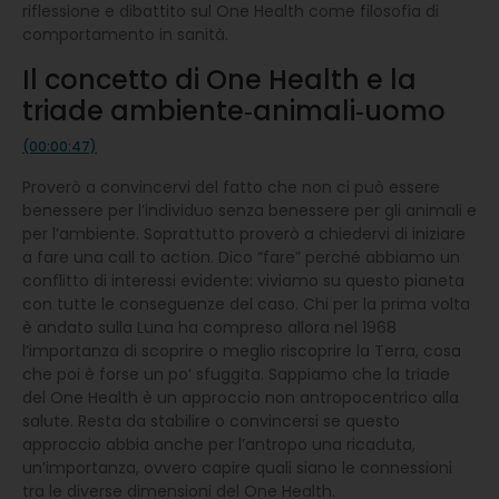
riflessione e dibattito sul One Health come filosofia di
comportamento in sanità.
Il concetto di One Health e la
triade ambiente‑animali‑uomo
(00:00:47)
Proverò a convincervi del fatto che non ci può essere
benessere per l’individuo senza benessere per gli animali e
per l’ambiente. Soprattutto proverò a chiedervi di iniziare
a fare una call to action. Dico “fare” perché abbiamo un
conflitto di interessi evidente: viviamo su questo pianeta
con tutte le conseguenze del caso. Chi per la prima volta
è andato sulla Luna ha compreso allora nel 1968
l’importanza di scoprire o meglio riscoprire la Terra, cosa
che poi è forse un po’ sfuggita. Sappiamo che la triade
del One Health è un approccio non antropocentrico alla
salute. Resta da stabilire o convincersi se questo
approccio abbia anche per l’antropo una ricaduta,
un’importanza, ovvero capire quali siano le connessioni
tra le diverse dimensioni del One Health.