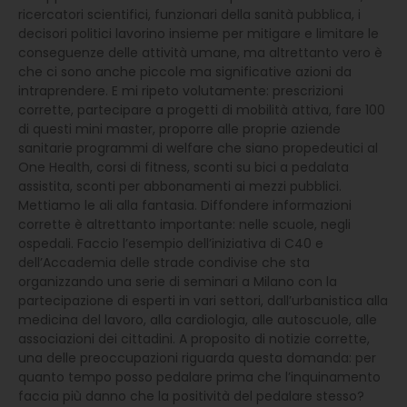
ricercatori scientifici, funzionari della sanità pubblica, i
decisori politici lavorino insieme per mitigare e limitare le
conseguenze delle attività umane, ma altrettanto vero è
che ci sono anche piccole ma significative azioni da
intraprendere. E mi ripeto volutamente: prescrizioni
corrette, partecipare a progetti di mobilità attiva, fare 100
di questi mini master, proporre alle proprie aziende
sanitarie programmi di welfare che siano propedeutici al
One Health, corsi di fitness, sconti su bici a pedalata
assistita, sconti per abbonamenti ai mezzi pubblici.
Mettiamo le ali alla fantasia. Diffondere informazioni
corrette è altrettanto importante: nelle scuole, negli
ospedali. Faccio l’esempio dell’iniziativa di C40 e
dell’Accademia delle strade condivise che sta
organizzando una serie di seminari a Milano con la
partecipazione di esperti in vari settori, dall’urbanistica alla
medicina del lavoro, alla cardiologia, alle autoscuole, alle
associazioni dei cittadini. A proposito di notizie corrette,
una delle preoccupazioni riguarda questa domanda: per
quanto tempo posso pedalare prima che l’inquinamento
faccia più danno che la positività del pedalare stesso?