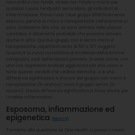
miocardico non fatale, stroke non fatale o morte per
qualsiasi causa; l’endpoint secondario, gli indicatori di
infiammazione. Prima cosa: i due gruppi effettivamente
esistono, perché le micro e nanoplastiche nell’ateroma ci
sono. Dobbiamo dire che, se sono arrivate nella placca
carotidea, è altamente probabile che possano arrivare
anche in altre. Qui due gruppi, con e senza micro e
nanoplastiche, rispettivamente di 150 e 107 soggetti.
Questa è la curva cumulativa di incidenza dell’outcome
composito, cioè dell’endpoint primario. Si vede come, con
una Cox regression analysis aggiustata per età, sesso e
tutte queste variabili che vedete elencate, vi è una
differenza significativa a sfavore del gruppo con micro e
nanoplastiche (in arancio) verso il gruppo senza (in
azzurro). Stessa differenza significativa si trova anche per
i marker infiammatori.
Esposoma, infiammazione ed
epigenetica
(00:11:27)
Torniamo alla questione se One Health ci possa o meno