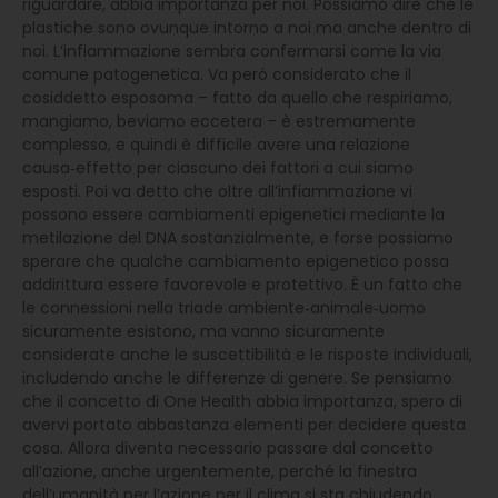
riguardare, abbia importanza per noi. Possiamo dire che le
plastiche sono ovunque intorno a noi ma anche dentro di
noi. L’infiammazione sembra confermarsi come la via
comune patogenetica. Va però considerato che il
cosiddetto esposoma – fatto da quello che respiriamo,
mangiamo, beviamo eccetera – è estremamente
complesso, e quindi è difficile avere una relazione
causa‑effetto per ciascuno dei fattori a cui siamo
esposti. Poi va detto che oltre all’infiammazione vi
possono essere cambiamenti epigenetici mediante la
metilazione del DNA sostanzialmente, e forse possiamo
sperare che qualche cambiamento epigenetico possa
addirittura essere favorevole e protettivo. È un fatto che
le connessioni nella triade ambiente‑animale‑uomo
sicuramente esistono, ma vanno sicuramente
considerate anche le suscettibilità e le risposte individuali,
includendo anche le differenze di genere. Se pensiamo
che il concetto di One Health abbia importanza, spero di
avervi portato abbastanza elementi per decidere questa
cosa. Allora diventa necessario passare dal concetto
all’azione, anche urgentemente, perché la finestra
dell’umanità per l’azione per il clima si sta chiudendo