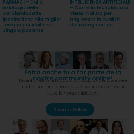
FARMACI – Dalla
INTELLIGENZA ARTIFICIALE
eziologia delle
– Come la tecnologia ci
cardiomiopatie
viene in aiuto per
ipocinetiche alla miglior
migliorare la qualità
terapia possibile nel
della diagnostica
singolo paziente
Entra anche tu a far parte della
nostra community online!
Diventa Fellow di EcoCardioChirurgia® per accedere
a tutti i contenuti esclusivi ed essere informato su
tutte le nostre iniziative…
Diventa Fellow