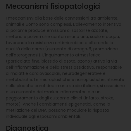
Meccanismi fisiopatologici
I meccanismi alla base delle connessioni tra ambiente,
animali e uomo sono complessi. L’allevamento intensivo
di pollame produce emissioni di sostanze azotate,
metano e polveri che contaminano aria, suolo e acqua,
favorendo la resistenza antimicrobica e alterando la
qualità della carne (aumento di omega‑6, promozione
dell’aterogenesi). L’inquinamento atmosferico
(particolato fine, biossido di azoto, ozono) attiva la via
dell’infiammazione e dello stress ossidativo, responsabile
di malattie cardiovascolari, neurodegenerative e
metaboliche. Le microplastiche e nanoplastiche, ritrovate
nelle placche carotidee in uno studio italiano, si associano
a un aumento dei marker infiammatori e a un
peggioramento degli outcome clinici (infarto, stroke,
morte). Anche i cambiamenti epigenetici, come la
metilazione del DNA, possono modulare la risposta
individuale agli esposomi ambientali.
Diagnostica