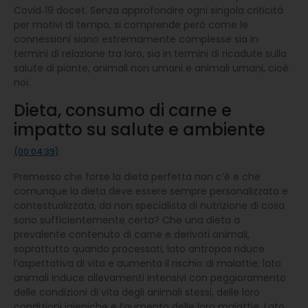
Covid‑19 docet. Senza approfondire ogni singola criticità
per motivi di tempo, si comprende però come le
connessioni siano estremamente complesse sia in
termini di relazione tra loro, sia in termini di ricadute sulla
salute di piante, animali non umani e animali umani, cioè
noi.
Dieta, consumo di carne e
impatto su salute e ambiente
(00:04:39)
Premesso che forse la dieta perfetta non c’è e che
comunque la dieta deve essere sempre personalizzata e
contestualizzata, da non specialista di nutrizione di cosa
sono sufficientemente certa? Che una dieta a
prevalente contenuto di carne e derivati animali,
soprattutto quando processati, lato antropos riduce
l’aspettativa di vita e aumenta il rischio di malattie; lato
animali induce allevamenti intensivi con peggioramento
delle condizioni di vita degli animali stessi, delle loro
condizioni igieniche e l’aumento delle loro malattie. Lato