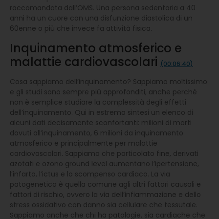
raccomandata dall’OMS. Una persona sedentaria a 40
anni ha un cuore con una disfunzione diastolica di un
60enne o più che invece fa attività fisica.
Inquinamento atmosferico e
malattie cardiovascolari
(00:06:40)
Cosa sappiamo dell’inquinamento? Sappiamo moltissimo
e gli studi sono sempre più approfonditi, anche perché
non è semplice studiare la complessità degli effetti
dell’inquinamento. Qui in estrema sintesi un elenco di
alcuni dati decisamente sconfortanti: milioni di morti
dovuti all’inquinamento, 6 milioni da inquinamento
atmosferico e principalmente per malattie
cardiovascolari. Sappiamo che particolato fine, derivati
azotati e ozono ground level aumentano l’ipertensione,
l’infarto, l’ictus e lo scompenso cardiaco. La via
patogenetica è quella comune agli altri fattori causali e
fattori di rischio, ovvero la via dell’infiammazione e dello
stress ossidativo con danno sia cellulare che tessutale.
Sappiamo anche che chi ha patologie, sia cardiache che