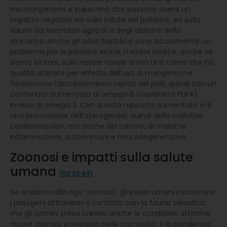
microorganismi e inquinanti che possono avere un
impatto negativo sia sulla salute del pollame, sia sulla
salute dei lavoratori agricoli e degli abitanti delle
vicinanze. Anche gli odori fastidiosi sono sicuramente un
problema per le persone vicine, mentre invece, anche se
siamo lontani, sulle nostre tavole arriva una carne che ha
qualità alterate per effetto dell’uso di mangimi che
favoriscono l’accrescimento rapido dei polli, quindi con un
contenuto aumentato di omega‑6 (cosiddetti PUFA)
invece di omega‑3. Con questo rapporto aumentato vi è
una promozione dell’aterogenesi, quindi delle malattie
cardiovascolari, ma anche del cancro, di malattie
infiammatorie, autoimmuni e neurodegenerative.
Zoonosi e impatti sulla salute
umana
(00:03:44)
Se andiamo alla riga “zoonosi”, gli esseri umani incontrano
i patogeni attraverso il contatto con la fauna selvatica,
ma gli uomini stessi creano anche le condizioni affinché
nuove zoonosi si riversino nelle comunità, e la pandemia