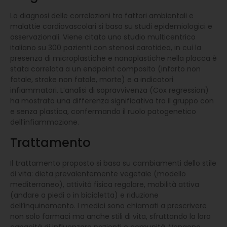
La diagnosi delle correlazioni tra fattori ambientali e
malattie cardiovascolari si basa su studi epidemiologici e
osservazionali. Viene citato uno studio multicentrico
italiano su 300 pazienti con stenosi carotidea, in cui la
presenza di microplastiche e nanoplastiche nella placca è
stata correlata a un endpoint composito (infarto non
fatale, stroke non fatale, morte) e a indicatori
infiammatori. L’analisi di sopravvivenza (Cox regression)
ha mostrato una differenza significativa tra il gruppo con
e senza plastica, confermando il ruolo patogenetico
dell’infiammazione.
Trattamento
Il trattamento proposto si basa su cambiamenti dello stile
di vita: dieta prevalentemente vegetale (modello
mediterraneo), attività fisica regolare, mobilità attiva
(andare a piedi o in bicicletta) e riduzione
dell’inquinamento. I medici sono chiamati a prescrivere
non solo farmaci ma anche stili di vita, sfruttando la loro
capacità di influenzare pazienti e comunità. Vengono