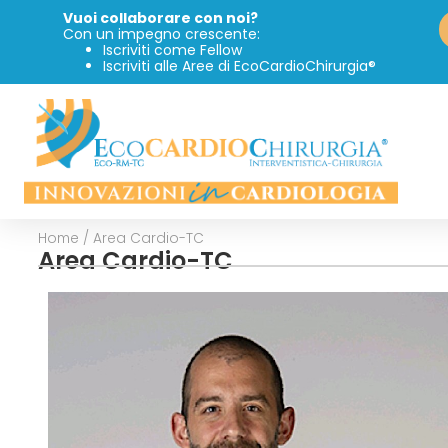
Vuoi collaborare con noi?
Con un impegno crescente:
Iscriviti come Fellow
Iscriviti alle Aree di EcoCardioChirurgia®
Home
/
Area Cardio-TC
Area Cardio-TC