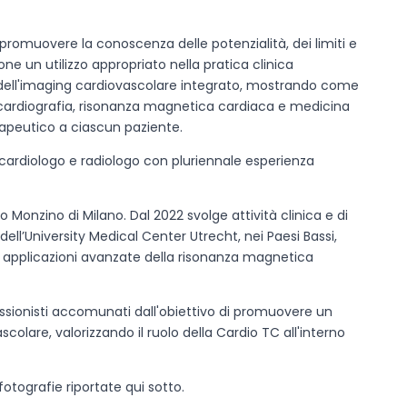
 promuovere la conoscenza delle potenzialità, dei limiti e
ne un utilizzo appropriato nella pratica clinica
a dell'imaging cardiovascolare integrato, mostrando come
cocardiografia, risonanza magnetica cardiaca e medicina
erapeutico a ciascun paziente.
cardiologo e radiologo con pluriennale esperienza
o Monzino di Milano. Dal 2022 svolge attività clinica e di
dell’University Medical Center Utrecht, nei Paesi Bassi,
 applicazioni avanzate della risonanza magnetica
essionisti accomunati dall'obiettivo di promuovere un
olare, valorizzando il ruolo della Cardio TC all'interno
 fotografie riportate qui sotto.