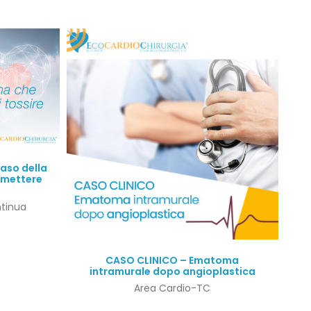
aso della
smettere
ntinua
Quick View
CASO CLINICO – Ematoma
intramurale dopo angioplastica
Area Cardio-TC