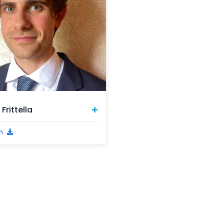
Frittella
m