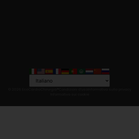
Language
© 2026 EcoCardioChirurgia®
Condizioni d'uso
Informativa sulla privacy
Informativa sui cookie