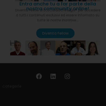
Entra anche tu a far parte della
nostra community online!
Diventa Fellow di EcoCardioChirurgia® per accedere
a tutti i contenuti esclusivi ed essere informato su
tutte le nostre iniziative…
Diventa Fellow
Categorie