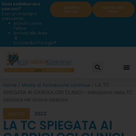
Vuoi collaborare
Diventa
Iscriviti alle
con noi?
Fellow
Aree!
Con un impegno
crescente:
Iscriviti come
Fellow
Iscriviti alle Aree
di
EcoCardioChirurgia®
Home
/
Media di formazione continua
/ LA TC
SPIEGATA AI CARDIOLOGI CLINICI – Indicazioni della TC
cardiaca nel dolore toracico
2022
MASTER
LA TC SPIEGATA AI