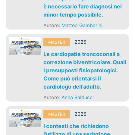
è necessario fare diagnosi nel
minor tempo possibile.
Autore:
Matteo Gambarini
2025
MASTER
Le cardiopatie troncoconali a
correzione biventricolare. Quali
i presupposti fisiopatologici.
Come può orientarsi il
cardiologo dell’adulto.
Autore:
Anna Balducci
2025
MASTER
I contesti che richiedono
l’utilizzo di una sedazione.