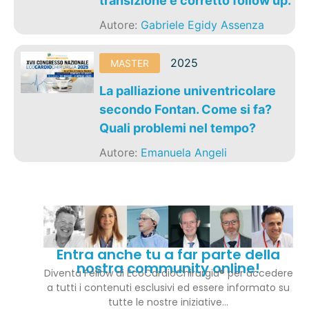
transizione e corretto follow up.
Autore:
Gabriele Egidy Assenza
2025
MASTER
La palliazione univentricolare
secondo Fontan. Come si fa?
Quali problemi nel tempo?
Autore:
Emanuela Angeli
Entra anche tu a far parte della
nostra community online!
Diventa Fellow di EcoCardioChirurgia® per accedere
a tutti i contenuti esclusivi ed essere informato su
tutte le nostre iniziative…