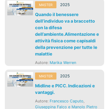
2025
MASTER
Quando il benessere
dell’individuo va a braccetto
con la difesa
dell’ambiente.Alimentazione e
attività fisica come capisaldi
della prevenzione per tutte le
malattie
Autore:
Marika Werren
2025
MASTER
Midline e PICC. Indicazioni e
vantaggi.
Autore:
Francesco Caputo
,
Giuseppina Falco e Manolo Pietro