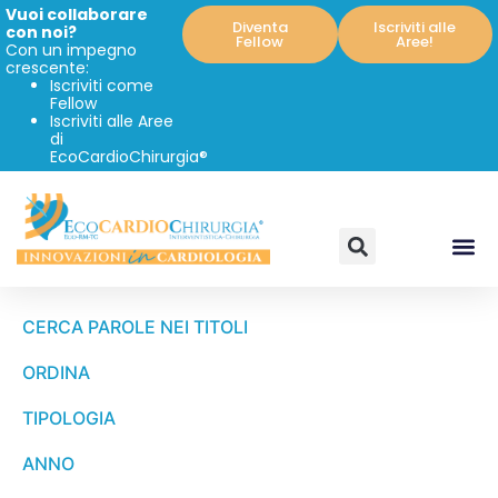
Vuoi collaborare
Diventa
Iscriviti alle
con noi?
Fellow
Aree!
Con un impegno
crescente:
Iscriviti come
Fellow
Iscriviti alle Aree
di
EcoCardioChirurgia®
CERCA PAROLE NEI TITOLI
ORDINA
TIPOLOGIA
ANNO