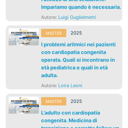
Impariamo quando è necessaria.
Autore:
Luigi Guglielmetti
2025
MASTER
I problemi aritmici nei pazienti
con cardiopatia congenita
operata. Quali si incontrano in
età pediatrica e quali in età
adulta.
Autore:
Loira Leoni
2025
MASTER
L’adulto con cardiopatia
congenita. Medicina di