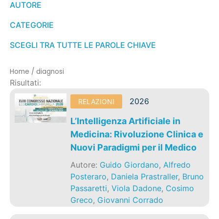
AUTORE
CATEGORIE
SCEGLI TRA TUTTE LE PAROLE CHIAVE
Home
/
diagnosi
Risultati:
2026
RELAZIONI
L’Intelligenza Artificiale in
Medicina: Rivoluzione Clinica e
Nuovi Paradigmi per il Medico
Autore:
Guido Giordano
,
Alfredo
Posteraro
,
Daniela Prastraller
,
Bruno
Passaretti
,
Viola Dadone
,
Cosimo
Greco
,
Giovanni Corrado