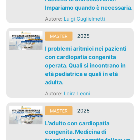
Impariamo quando è necessaria.
Autore:
Luigi Guglielmetti
2025
MASTER
I problemi aritmici nei pazienti
con cardiopatia congenita
operata. Quali si incontrano in
età pediatrica e quali in età
adulta.
Autore:
Loira Leoni
2025
MASTER
L’adulto con cardiopatia
congenita. Medicina di