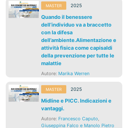
2025
MASTER
Quando il benessere
dell’individuo va a braccetto
con la difesa
dell’ambiente.Alimentazione e
attività fisica come capisaldi
della prevenzione per tutte le
malattie
Autore:
Marika Werren
2025
MASTER
Midline e PICC. Indicazioni e
vantaggi.
Autore:
Francesco Caputo
,
Giuseppina Falco e Manolo Pietro