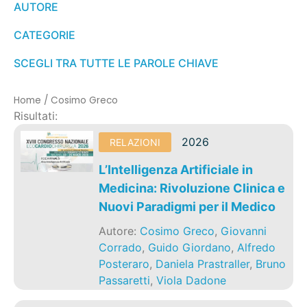
AUTORE
CATEGORIE
SCEGLI TRA TUTTE LE PAROLE CHIAVE
Home
/
Cosimo Greco
Risultati:
2026
RELAZIONI
L’Intelligenza Artificiale in
Medicina: Rivoluzione Clinica e
Nuovi Paradigmi per il Medico
Autore:
Cosimo Greco
,
Giovanni
Corrado
,
Guido Giordano
,
Alfredo
Posteraro
,
Daniela Prastraller
,
Bruno
Passaretti
,
Viola Dadone