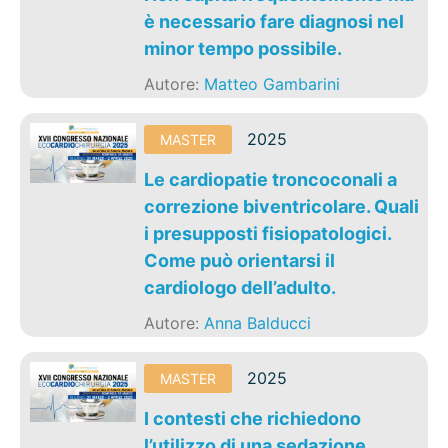
è necessario fare diagnosi nel
minor tempo possibile.
Autore:
Matteo Gambarini
2025
MASTER
Le cardiopatie troncoconali a
correzione biventricolare. Quali
i presupposti fisiopatologici.
Come può orientarsi il
cardiologo dell’adulto.
Autore:
Anna Balducci
2025
MASTER
I contesti che richiedono
l’utilizzo di una sedazione.