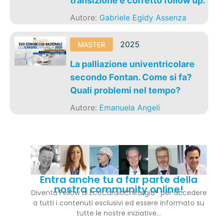
transizione e corretto follow up.
Autore:
Gabriele Egidy Assenza
2025
MASTER
La palliazione univentricolare
secondo Fontan. Come si fa?
Quali problemi nel tempo?
Autore:
Emanuela Angeli
Entra anche tu a far parte della
nostra community online!
Diventa Fellow di EcoCardioChirurgia® per accedere
a tutti i contenuti esclusivi ed essere informato su
tutte le nostre iniziative…