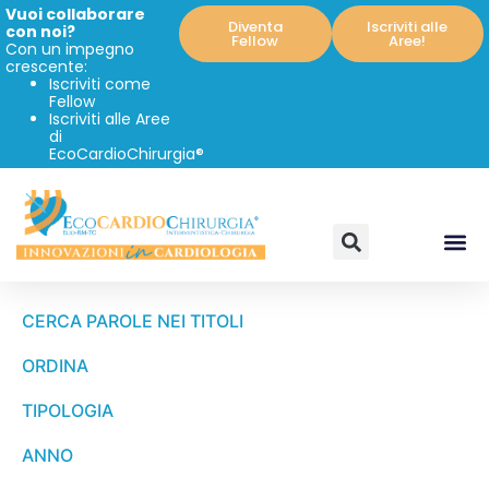
Vuoi collaborare
Diventa
Iscriviti alle
con noi?
Fellow
Aree!
Con un impegno
crescente:
Iscriviti come
Fellow
Iscriviti alle Aree
di
EcoCardioChirurgia®
CERCA PAROLE NEI TITOLI
ORDINA
TIPOLOGIA
ANNO