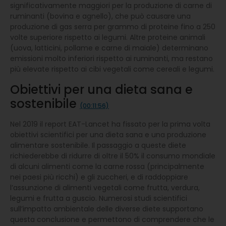
significativamente maggiori per la produzione di carne di
ruminanti (bovina e agnello), che può causare una
produzione di gas serra per grammo di proteine fino a 250
volte superiore rispetto ai legumi. Altre proteine animali
(uova, latticini, pollame e carne di maiale) determinano
emissioni molto inferiori rispetto ai ruminanti, ma restano
più elevate rispetto ai cibi vegetali come cereali e legumi.
Obiettivi per una dieta sana e
sostenibile
(00:11:56)
Nel 2019 il report EAT-Lancet ha fissato per la prima volta
obiettivi scientifici per una dieta sana e una produzione
alimentare sostenibile. Il passaggio a queste diete
richiederebbe di ridurre di oltre il 50% il consumo mondiale
di alcuni alimenti come la carne rossa (principalmente
nei paesi più ricchi) e gli zuccheri, e di raddoppiare
l’assunzione di alimenti vegetali come frutta, verdura,
legumi e frutta a guscio. Numerosi studi scientifici
sull’impatto ambientale delle diverse diete supportano
questa conclusione e permettono di comprendere che le