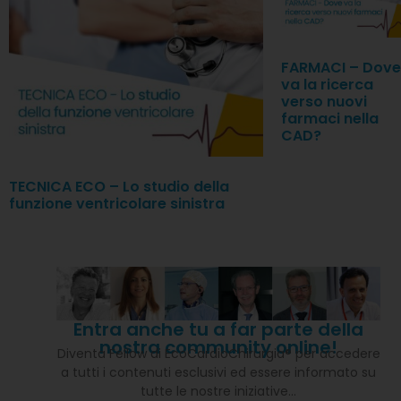
FARMACI – Dove
va la ricerca
verso nuovi
farmaci nella
CAD?
TECNICA ECO – Lo studio della
funzione ventricolare sinistra
Entra anche tu a far parte della
nostra community online!
Diventa Fellow di EcoCardioChirurgia® per accedere
a tutti i contenuti esclusivi ed essere informato su
tutte le nostre iniziative…