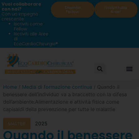
Vuoi collaborare
Diventa
Iscriviti alle
con noi?
Fellow
Aree!
Con un impegno
crescente:
Iscriviti come
Fellow
Iscriviti alle Aree
di
EcoCardioChirurgia®
Home
/
Media di formazione continua
/ Quando il
benessere dell’individuo va a braccetto con la difesa
dell’ambiente.Alimentazione e attività fisica come
capisaldi della prevenzione per tutte le malattie
2025
MASTER
Quando il benessere