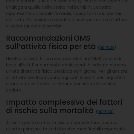
nord e del sud. Non è un caso che questa distribuzione sia
analoga a quella dell’obesità nei bambini. L’obesità
rappresenta un problema reale, soprattutto nei bambini
del sud, e l’esposizione ai video è un importante cofattore
di sedentarietà nei bambini.
Raccomandazioni OMS
sull’attività fisica per età
(00:15:00)
I livelli di attività fisica raccomandati dall’OMS variano in
base all’età. Per bambini e adolescenti è indicata almeno
un’ora di attività fisica aerobica ogni giorno. Per gli anziani,
all’attività aerobica vanno aggiunti esercizi per l’equilibrio
almeno tre volte alla settimana per ridurre il rischio di
cadute.
Impatto complessivo dei fattori
di rischio sulla mortalità
(00:15:30)
Alimentazione e attività fisica rappresentano due dei
quattro principali fattori di rischio modificabili responsabili