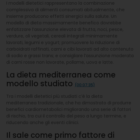
I modelli dietetici rappresentano la combinazione
complessiva di alimenti consumati abitualmente, che
insieme producono effetti sinergici sulla salute. Un
modello di dieta massimamente benefico dovrebbe
enfatizzare l’assunzione elevata di frutta, noci, pesce,
verdure, oli vegetali, cereali integrali minimamente
lavorati, legumi e yogurt; promuovere la riduzione di
carboidrati raffinati, carni e cibi lavorati ad alto contenuto
di sodio e grassi trans; e consigliare l’assunzione moderata
di carni rosse non lavorate, pollame, uova e latte.
La dieta mediterranea come
modello studiato
(00:07:35)
Tra i modelli dietetici più studiati c’è la dieta
mediterranea tradizionale, che ha dimostrato di produrre
benefici cardiometabolici migliorando una serie di fattori
di rischio, tra cui il controllo del peso a lungo termine, e
riducendo anche gli eventi clinici.
Il sale come primo fattore di