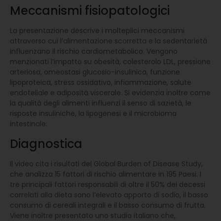
Meccanismi fisiopatologici
La presentazione descrive i molteplici meccanismi
attraverso cui l’alimentazione scorretta e la sedentarietà
influenzano il rischio cardiometabolico. Vengono
menzionati l’impatto su obesità, colesterolo LDL, pressione
arteriosa, omeostasi glucosio-insulinica, funzione
lipoproteica, stress ossidativo, infiammazione, salute
endoteliale e adiposità viscerale. Si evidenzia inoltre come
la qualità degli alimenti influenzi il senso di sazietà, le
risposte insuliniche, la lipogenesi e il microbioma
intestinale.
Diagnostica
Il video cita i risultati del Global Burden of Disease Study,
che analizza 15 fattori di rischio alimentare in 195 Paesi. I
tre principali fattori responsabili di oltre il 50% dei decessi
correlati alla dieta sono l’elevato apporto di sodio, il basso
consumo di cereali integrali e il basso consumo di frutta.
Viene inoltre presentato uno studio italiano che,