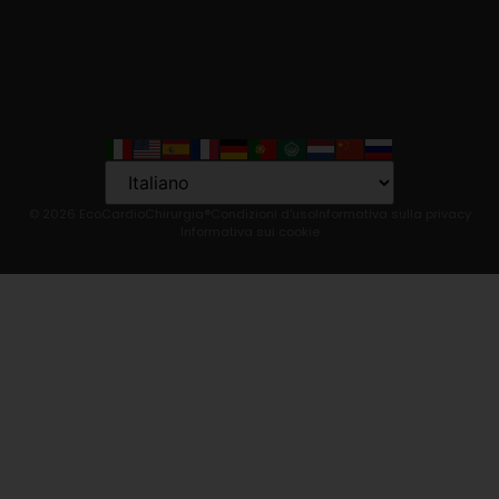
Language
© 2026 EcoCardioChirurgia®
Condizioni d'uso
Informativa sulla privacy
Informativa sui cookie