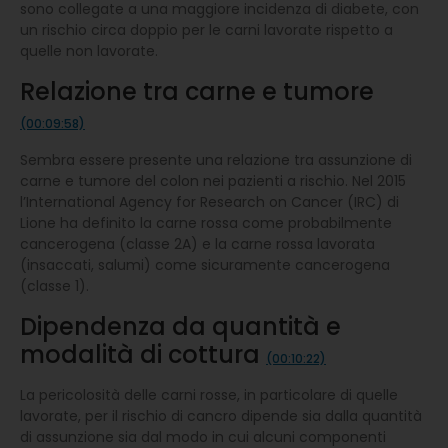
sono collegate a una maggiore incidenza di diabete, con
un rischio circa doppio per le carni lavorate rispetto a
quelle non lavorate.
Relazione tra carne e tumore
(00:09:58)
Sembra essere presente una relazione tra assunzione di
carne e tumore del colon nei pazienti a rischio. Nel 2015
l’International Agency for Research on Cancer (IRC) di
Lione ha definito la carne rossa come probabilmente
cancerogena (classe 2A) e la carne rossa lavorata
(insaccati, salumi) come sicuramente cancerogena
(classe 1).
Dipendenza da quantità e
modalità di cottura
(00:10:22)
La pericolosità delle carni rosse, in particolare di quelle
lavorate, per il rischio di cancro dipende sia dalla quantità
di assunzione sia dal modo in cui alcuni componenti