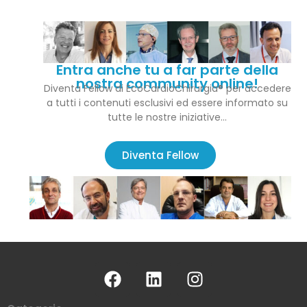
Entra anche tu a far parte della
nostra community online!
Diventa Fellow di EcoCardioChirurgia® per accedere
a tutti i contenuti esclusivi ed essere informato su
tutte le nostre iniziative…
Diventa Fellow