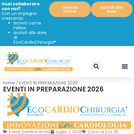
Vuoi collaborare
Diventa
Iscriviti alle
con noi?
Fellow
Aree!
Con un impegno
crescente:
Iscriviti come
Fellow
Iscriviti alle Aree
di
EcoCardioChirurgia®
Home
/
EVENTI IN PREPARAZIONE 2026
EVENTI IN PREPARAZIONE 2026
Eventi
,
Eventi in arrivo
Luglio 7, 2026
Corso di Eco 3D