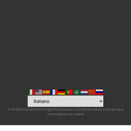
Language
© 2026 EcoCardioChirurgia®
Condizioni d'uso
Informativa sulla privacy
Informativa sui cookie