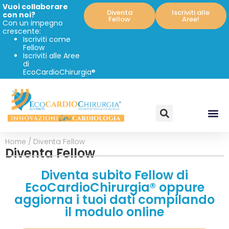
Vuoi collaborare
Diventa
Iscriviti alle
con noi?
Fellow
Aree!
Con un impegno
crescente:
Iscriviti come
Fellow
Iscriviti alle Aree
di
EcoCardioChirurgia®
Home
/
Diventa Fellow
Diventa Fellow
Diventa subito Fellow di
EcoCardioChirurgia® oppure
aggiorna i tuoi dati compilando
il modulo online