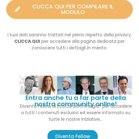
CLICCA QUI PER COMPILARE IL
MODULO
I tuoi dati saranno trattati nel pieno rispetto della privacy.
CLICCA QUI
per accedere alla pagina dedicata per
conoscere tutti i dettagli in merito.
Entra anche tu a far parte della
nostra community online!
Diventa Fellow di EcoCardioChirurgia® per accedere
a tutti i contenuti esclusivi ed essere informato su
tutte le nostre iniziative…
Diventa Fellow