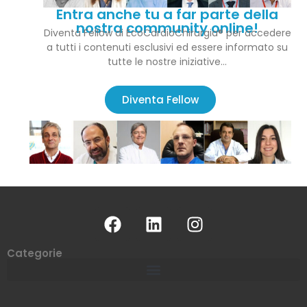
Entra anche tu a far parte della
nostra community online!
Diventa Fellow di EcoCardioChirurgia® per accedere
a tutti i contenuti esclusivi ed essere informato su
tutte le nostre iniziative…
Diventa Fellow
Categorie