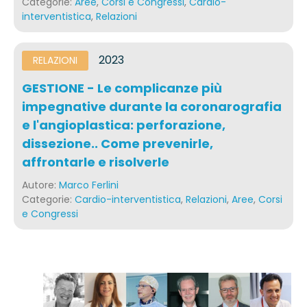
Categorie:
Aree
,
Corsi e Congressi
,
Cardio-
interventistica
,
Relazioni
2023
RELAZIONI
GESTIONE - Le complicanze più
impegnative durante la coronarografia
e l'angioplastica: perforazione,
dissezione.. Come prevenirle,
affrontarle e risolverle
Autore:
Marco Ferlini
Categorie:
Cardio-interventistica
,
Relazioni
,
Aree
,
Corsi
e Congressi