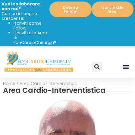
Vuoi collaborare
Diventa
Iscriviti alle
con noi?
Fellow
Aree!
Con un impegno
crescente:
Iscriviti come
Fellow
Iscriviti alle Aree
di
EcoCardioChirurgia®
Home
/
Area Cardio-Interventistica
Area Cardio-Interventistica