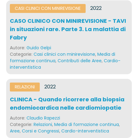
2022
CASI CLINICI CON MINIREVISIONE​
CASO CLINICO CON MINIREVISIONE - TAVI
in situazioni rare. Parte 3. La malattia di
Fabry
Autore:
Guido Gelpi
Categorie:
Casi clinici con minirevisione​
,
Media di
formazione continua
,
Contributi delle Aree
,
Cardio-
interventistica
2022
RELAZIONI
CLINICA - Quando ricorrere alla biopsia
endomiocardica nelle cardiomiopatie
Autore:
Claudio Rapezzi
Categorie:
Relazioni
,
Media di formazione continua
,
Aree
,
Corsi e Congressi
,
Cardio-interventistica