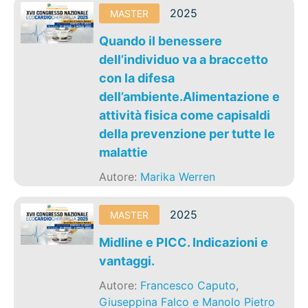
2025
MASTER
Quando il benessere
dell’individuo va a braccetto
con la difesa
dell’ambiente.Alimentazione e
attività fisica come capisaldi
della prevenzione per tutte le
malattie
Autore:
Marika Werren
2025
MASTER
Midline e PICC. Indicazioni e
vantaggi.
Autore:
Francesco Caputo
,
Giuseppina Falco e Manolo Pietro