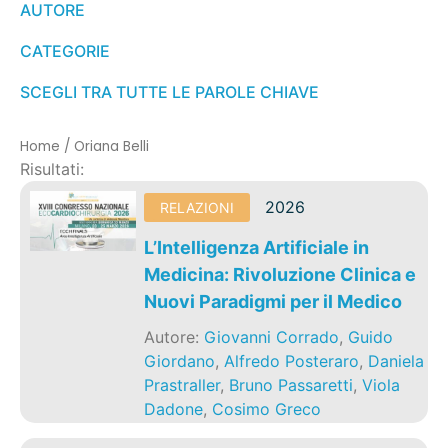
AUTORE
CATEGORIE
SCEGLI TRA TUTTE LE PAROLE CHIAVE
Home
/
Oriana Belli
Risultati:
2026
RELAZIONI
L’Intelligenza Artificiale in
Medicina: Rivoluzione Clinica e
Nuovi Paradigmi per il Medico
Autore:
Giovanni Corrado
,
Guido
Giordano
,
Alfredo Posteraro
,
Daniela
Prastraller
,
Bruno Passaretti
,
Viola
Dadone
,
Cosimo Greco