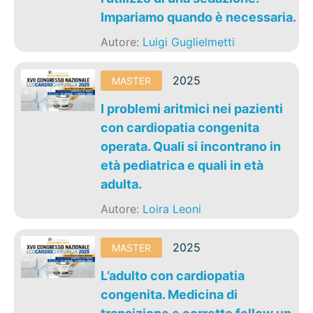
Impariamo quando è necessaria.
Autore:
Luigi Guglielmetti
2025
MASTER
I problemi aritmici nei pazienti
con cardiopatia congenita
operata. Quali si incontrano in
età pediatrica e quali in età
adulta.
Autore:
Loira Leoni
2025
MASTER
L’adulto con cardiopatia
congenita. Medicina di