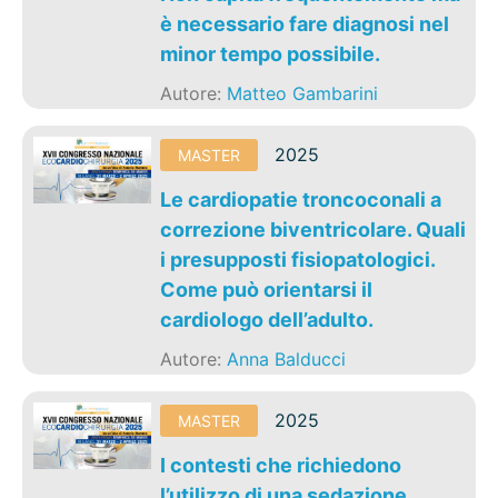
è necessario fare diagnosi nel
minor tempo possibile.
Autore:
Matteo Gambarini
2025
MASTER
Le cardiopatie troncoconali a
correzione biventricolare. Quali
i presupposti fisiopatologici.
Come può orientarsi il
cardiologo dell’adulto.
Autore:
Anna Balducci
2025
MASTER
I contesti che richiedono
l’utilizzo di una sedazione.