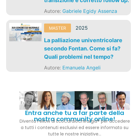
transizione e corretto follow up.
Autore:
Gabriele Egidy Assenza
2025
MASTER
La palliazione univentricolare
secondo Fontan. Come si fa?
Quali problemi nel tempo?
Autore:
Emanuela Angeli
Entra anche tu a far parte della
nostra community online!
Diventa Fellow di EcoCardioChirurgia® per accedere
a tutti i contenuti esclusivi ed essere informato su
tutte le nostre iniziative…