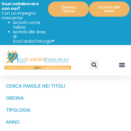
Vuoi collaborare
Diventa
Iscriviti alle
con noi?
Fellow
Aree!
Con un impegno
crescente:
Iscriviti come
Fellow
Iscriviti alle Aree
di
EcoCardioChirurgia®
CERCA PAROLE NEI TITOLI
ORDINA
TIPOLOGIA
ANNO