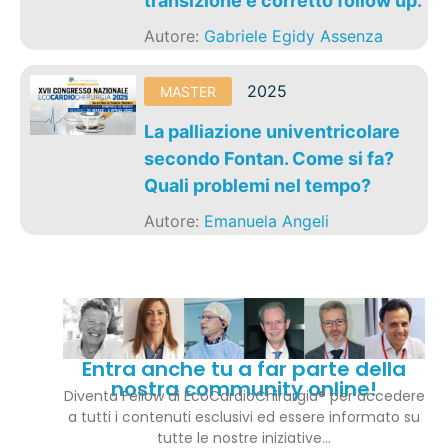
transizione e corretto follow up.
Autore:
Gabriele Egidy Assenza
2025
MASTER
La palliazione univentricolare
secondo Fontan. Come si fa?
Quali problemi nel tempo?
Autore:
Emanuela Angeli
Entra anche tu a far parte della
nostra community online!
Diventa Fellow di EcoCardioChirurgia® per accedere
a tutti i contenuti esclusivi ed essere informato su
tutte le nostre iniziative…