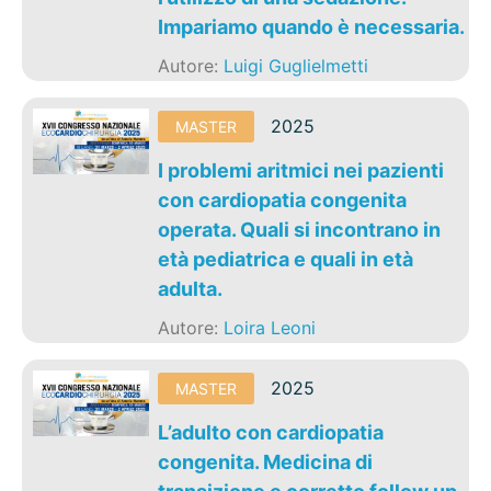
Impariamo quando è necessaria.
Autore:
Luigi Guglielmetti
2025
MASTER
I problemi aritmici nei pazienti
con cardiopatia congenita
operata. Quali si incontrano in
età pediatrica e quali in età
adulta.
Autore:
Loira Leoni
2025
MASTER
L’adulto con cardiopatia
congenita. Medicina di