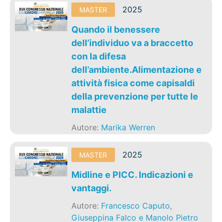
2025
MASTER
Quando il benessere
dell’individuo va a braccetto
con la difesa
dell’ambiente.Alimentazione e
attività fisica come capisaldi
della prevenzione per tutte le
malattie
Autore:
Marika Werren
2025
MASTER
Midline e PICC. Indicazioni e
vantaggi.
Autore:
Francesco Caputo
,
Giuseppina Falco e Manolo Pietro