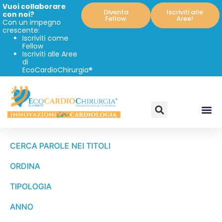
Vuoi collaborare
Diventa
Iscriviti alle
con noi?
Fellow
Aree!
Con un impegno
crescente:
Iscriviti come
Fellow
Iscriviti alle Aree
di
EcoCardioChirurgia®
CERCA PAROLE NEI TITOLI
ORDINA
TIPOLOGIA
ANNO