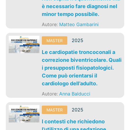
è necessario fare diagnosi nel
minor tempo possibile.
Autore:
Matteo Gambarini
2025
MASTER
Le cardiopatie troncoconali a
correzione biventricolare. Quali
i presupposti fisiopatologici.
Come può orientarsi il
cardiologo dell’adulto.
Autore:
Anna Balducci
2025
MASTER
I contesti che richiedono
l’utilizzo di una sedazione.