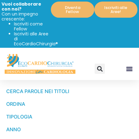
Vuoi collaborare
Diventa
Iscriviti alle
con noi?
Fellow
Aree!
Con un impegno
crescente:
Iscriviti come
Fellow
Iscriviti alle Aree
di
EcoCardioChirurgia®
CERCA PAROLE NEI TITOLI
ORDINA
TIPOLOGIA
ANNO