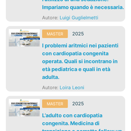
Impariamo quando è necessaria.
Autore:
Luigi Guglielmetti
2025
MASTER
I problemi aritmici nei pazienti
con cardiopatia congenita
operata. Quali si incontrano in
età pediatrica e quali in età
adulta.
Autore:
Loira Leoni
2025
MASTER
L’adulto con cardiopatia
congenita. Medicina di