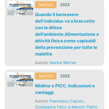
2025
MASTER
Quando il benessere
dell’individuo va a braccetto
con la difesa
dell’ambiente.Alimentazione e
attività fisica come capisaldi
della prevenzione per tutte le
malattie
Autore:
Marika Werren
2025
MASTER
Midline e PICC. Indicazioni e
vantaggi.
Autore:
Francesco Caputo
,
Giuseppina Falco e Manolo Pietro