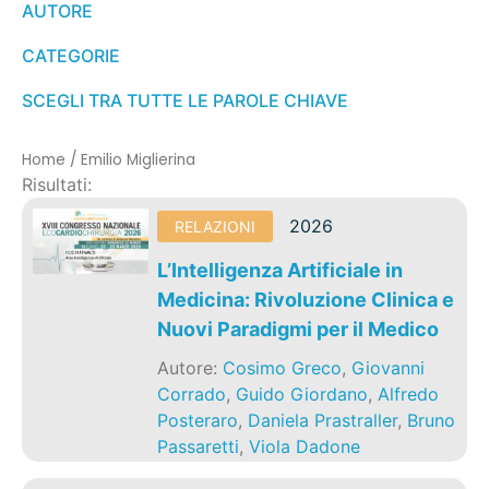
AUTORE
CATEGORIE
SCEGLI TRA TUTTE LE PAROLE CHIAVE
Home
/
Emilio Miglierina
Risultati:
2026
RELAZIONI
L’Intelligenza Artificiale in
Medicina: Rivoluzione Clinica e
Nuovi Paradigmi per il Medico
Autore:
Cosimo Greco
,
Giovanni
Corrado
,
Guido Giordano
,
Alfredo
Posteraro
,
Daniela Prastraller
,
Bruno
Passaretti
,
Viola Dadone