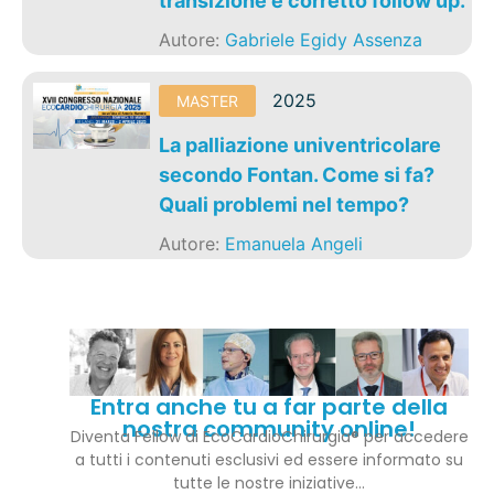
transizione e corretto follow up.
Autore:
Gabriele Egidy Assenza
2025
MASTER
La palliazione univentricolare
secondo Fontan. Come si fa?
Quali problemi nel tempo?
Autore:
Emanuela Angeli
Entra anche tu a far parte della
nostra community online!
Diventa Fellow di EcoCardioChirurgia® per accedere
a tutti i contenuti esclusivi ed essere informato su
tutte le nostre iniziative…