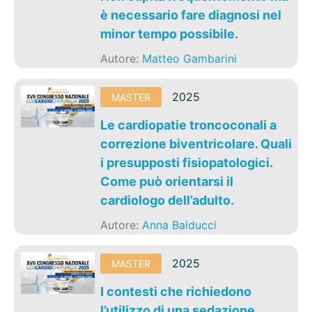
è necessario fare diagnosi nel
minor tempo possibile.
Autore:
Matteo Gambarini
2025
MASTER
Le cardiopatie troncoconali a
correzione biventricolare. Quali
i presupposti fisiopatologici.
Come può orientarsi il
cardiologo dell’adulto.
Autore:
Anna Balducci
2025
MASTER
I contesti che richiedono
l’utilizzo di una sedazione.