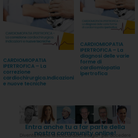
CARDIOMIOPATIA
IPERTROFICA – La
diagnosi delle varie
CARDIOMIOPATIA
forme di
IPERTROFICA – La
cardiomiopatia
correzione
ipertrofica
cardiochirurgica.Indicazioni
e nuove tecniche
Entra anche tu a far parte della
nostra community online!
Diventa Fellow di EcoCardioChirurgia® per accedere