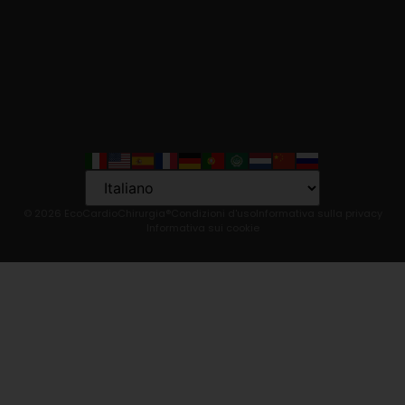
Language
© 2026 EcoCardioChirurgia®
Condizioni d'uso
Informativa sulla privacy
Informativa sui cookie