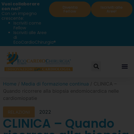
Vuoi collaborare
Diventa
Iscriviti alle
con noi?
Fellow
Aree!
Con un impegno
crescente:
Iscriviti come
Fellow
Iscriviti alle Aree
di
EcoCardioChirurgia®
Home
/
Media di formazione continua
/ CLINICA –
Quando ricorrere alla biopsia endomiocardica nelle
cardiomiopatie
2022
RELAZIONI
CLINICA – Quando