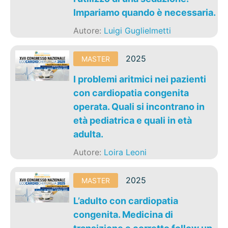
Impariamo quando è necessaria.
Autore:
Luigi Guglielmetti
2025
MASTER
I problemi aritmici nei pazienti
con cardiopatia congenita
operata. Quali si incontrano in
età pediatrica e quali in età
adulta.
Autore:
Loira Leoni
2025
MASTER
L’adulto con cardiopatia
congenita. Medicina di