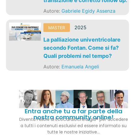
transizione e corretto follow up.
Autore:
Gabriele Egidy Assenza
2025
MASTER
La palliazione univentricolare
secondo Fontan. Come si fa?
Quali problemi nel tempo?
Autore:
Emanuela Angeli
Entra anche tu a far parte della
nostra community online!
Diventa Fellow di EcoCardioChirurgia® per accedere
a tutti i contenuti esclusivi ed essere informato su
tutte le nostre iniziative…