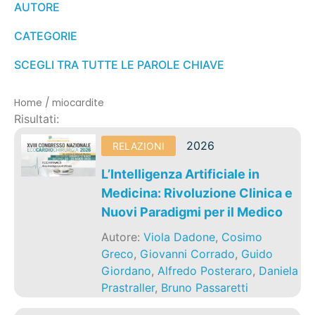
AUTORE
CATEGORIE
SCEGLI TRA TUTTE LE PAROLE CHIAVE
Home
/
miocardite
Risultati:
2026
RELAZIONI
L’Intelligenza Artificiale in
Medicina: Rivoluzione Clinica e
Nuovi Paradigmi per il Medico
Autore:
Viola Dadone
,
Cosimo
Greco
,
Giovanni Corrado
,
Guido
Giordano
,
Alfredo Posteraro
,
Daniela
Prastraller
,
Bruno Passaretti