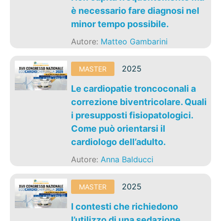
è necessario fare diagnosi nel
minor tempo possibile.
Autore:
Matteo Gambarini
2025
MASTER
Le cardiopatie troncoconali a
correzione biventricolare. Quali
i presupposti fisiopatologici.
Come può orientarsi il
cardiologo dell’adulto.
Autore:
Anna Balducci
2025
MASTER
I contesti che richiedono
l’utilizzo di una sedazione.