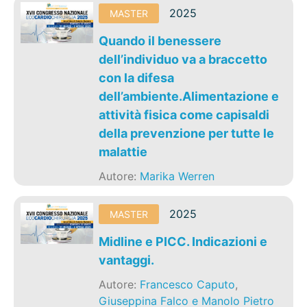
2025
MASTER
Quando il benessere
dell’individuo va a braccetto
con la difesa
dell’ambiente.Alimentazione e
attività fisica come capisaldi
della prevenzione per tutte le
malattie
Autore:
Marika Werren
2025
MASTER
Midline e PICC. Indicazioni e
vantaggi.
Autore:
Francesco Caputo
,
Giuseppina Falco e Manolo Pietro