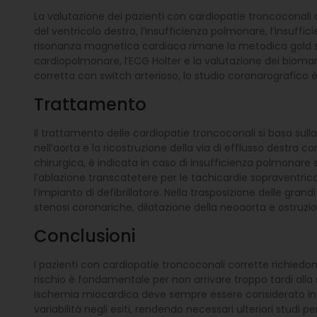
La valutazione dei pazienti con cardiopatie troncoconali
del ventricolo destro, l’insufficienza polmonare, l’insuffici
risonanza magnetica cardiaca rimane la metodica gold stan
cardiopolmonare, l’ECG Holter e la valutazione dei biomarca
corretta con switch arterioso, lo studio coronarografico
Trattamento
Il trattamento delle cardiopatie troncoconali si basa sulla
nell’aorta e la ricostruzione della via di efflusso destra 
chirurgica, è indicata in caso di insufficienza polmonare s
l’ablazione transcatetere per le tachicardie sopraventrico
l’impianto di defibrillatore. Nella trasposizione delle gra
stenosi coronariche, dilatazione della neoaorta e ostruzio
Conclusioni
I pazienti con cardiopatie troncoconali corrette richiedono 
rischio è fondamentale per non arrivare troppo tardi alla s
ischemia miocardica deve sempre essere considerato in pres
variabilità negli esiti, rendendo necessari ulteriori studi pe