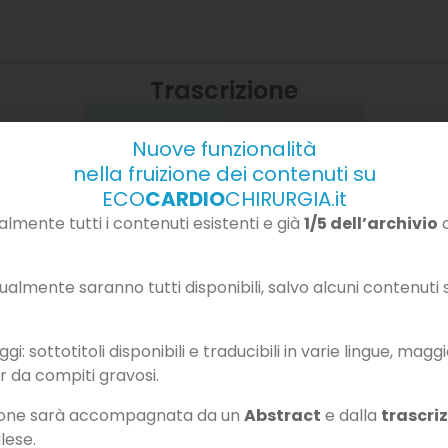
Trascrizione
Italiano
English
Nuove funzionalità
nella fruizione dei contenuti su
oncoconali
(00:00:00)
ECO
CARDIO
CHIRURGIA.it
mente tutti i contenuti esistenti e già
1/5 dell’archivio
c
ca e dell’età evolutiva del Policlinico Sant’Orsola di Bologna. Ri
one biventricolare, quali i supporti fisiopatologici e come può orien
 cardiopatie troncoconali
almente saranno tutti disponibili, salvo alcuni contenuti so
(00:00:24)
 patologie eterogenee che includono anomalie nel tratto di eff
i: sottotitoli disponibili e traducibili in varie lingue, magg
ventricolare, il ventricolo destro a doppia uscita, il ventricolo si
r da compiti gravosi.
etiche
zione sarà accompagnata da un
Abstract
e dalla
trascri
(00:00:51)
glese.