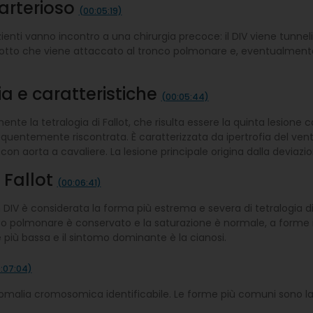
 arterioso
(00:05:19)
zienti vanno incontro a una chirurgia precoce: il DIV viene tunneli
dotto che viene attaccato al tronco polmonare e, eventualmente, a
ia e caratteristiche
(00:05:44)
ente la tetralogia di Fallot, che risulta essere la quinta lesion
requentemente riscontrata. È caratterizzata da ipertrofia del vent
on aorta a cavaliere. La lesione principale origina dalla deviazi
i Fallot
(00:06:41)
 DIV è considerata la forma più estrema e severa di tetralogia di 
lusso polmonare è conservato e la saturazione è normale, a forme 
più bassa e il sintomo dominante è la cianosi.
:07:04)
’anomalia cromosomica identificabile. Le forme più comuni sono l