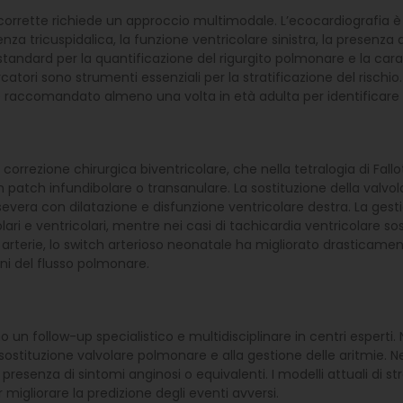
 corrette richiede un approccio multimodale. L’ecocardiografia è
enza tricuspidalica, la funzione ventricolare sinistra, la presenza d
dard per la quantificazione del rigurgito polmonare e la caratter
tori sono strumenti essenziali per la stratificazione del rischio. 
 è raccomandato almeno una volta in età adulta per identificare
 correzione chirurgica biventricolare, che nella tetralogia di Fall
con patch infundibolare o transanulare. La sostituzione della valv
evera con dilatazione e disfunzione ventricolare destra. La gestio
lari e ventricolari, mentre nei casi di tachicardia ventricolare 
ndi arterie, lo switch arterioso neonatale ha migliorato drasticam
ni del flusso polmonare.
un follow-up specialistico e multidisciplinare in centri esperti. Ne
ostituzione valvolare polmonare e alla gestione delle aritmie. Nell
enza di sintomi anginosi o equivalenti. I modelli attuali di stra
r migliorare la predizione degli eventi avversi.