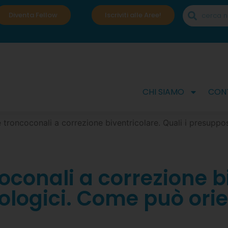
Diventa Fellow
Iscriviti alle Aree!
CHI SIAMO
CONT
 troncoconali a correzione biventricolare. Quali i presuppos
oconali a correzione bi
ologici. Come può orie