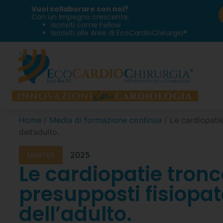
Vuoi collaborare con noi?
Con un impegno crescente:
Iscriviti come Fellow
Iscriviti alle Aree di EcoCardioChirurgia®
Home
/
Media di formazione continua
/ Le cardiopatie
dell’adulto.
2025
MASTER
Le cardiopatie tronc
presupposti fisiopat
dell’adulto.