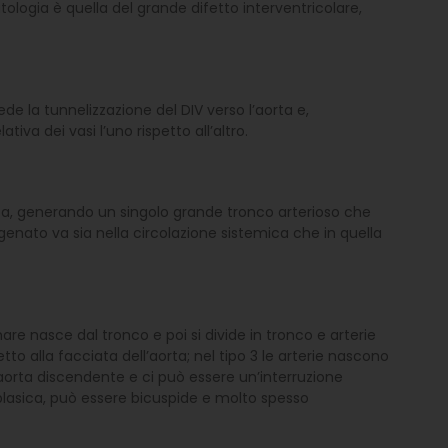
tologia è quella del grande difetto interventricolare,
 la tunnelizzazione del DIV verso l’aorta e,
iva dei vasi l’uno rispetto all’altro.
aorta, generando un singolo grande tronco arterioso che
nato va sia nella circolazione sistemica che in quella
onare nasce dal tronco e poi si divide in tronco e arterie
to alla facciata dell’aorta; nel tipo 3 le arterie nascono
l’aorta discendente e ci può essere un’interruzione
splasica, può essere bicuspide e molto spesso