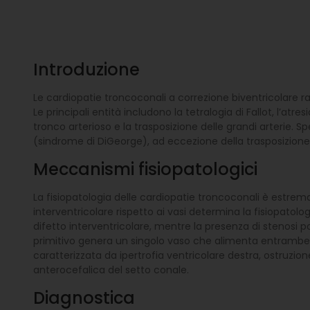
Introduzione
Le cardiopatie troncoconali a correzione biventricolare 
Le principali entità includono la tetralogia di Fallot, l’atre
tronco arterioso e la trasposizione delle grandi arterie.
(sindrome di DiGeorge), ad eccezione della trasposizione d
Meccanismi fisiopatologici
La fisiopatologia delle cardiopatie troncoconali è estrema
interventricolare rispetto ai vasi determina la fisiopato
difetto interventricolare, mentre la presenza di stenosi po
primitivo genera un singolo vaso che alimenta entrambe le 
caratterizzata da ipertrofia ventricolare destra, ostruzion
anterocefalica del setto conale.
Diagnostica