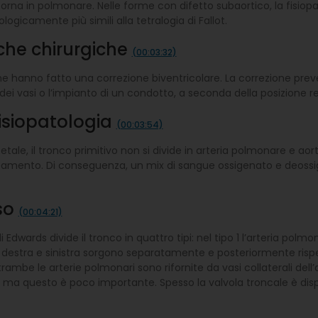
 torna in polmonare. Nelle forme con difetto subaortico, la fisiopa
gicamente più simili alla tetralogia di Fallot.
iche chirurgiche
(00:03:32)
hanno fatto una correzione biventricolare. La correzione prevede
i vasi o l’impianto di un condotto, a seconda della posizione relat
fisiopatologia
(00:03:54)
 fetale, il tronco primitivo non si divide in arteria polmonare e 
amento. Di conseguenza, un mix di sangue ossigenato e deossige
oso
(00:04:21)
i Edwards divide il tronco in quattro tipi: nel tipo 1 l’arteria polm
ri destra e sinistra sorgono separatamente e posteriormente rispet
trambe le arterie polmonari sono rifornite da vasi collaterali del
one, ma questo è poco importante. Spesso la valvola troncale è di