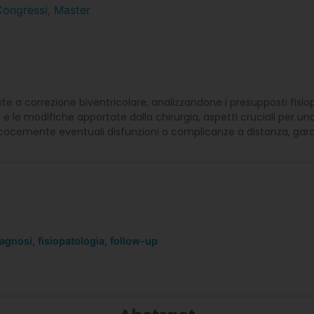
Congressi
,
Master
 a correzione biventricolare, analizzandone i presupposti fisiopato
e le modifiche apportate dalla chirurgia, aspetti cruciali per un
cocemente eventuali disfunzioni o complicanze a distanza, garan
iagnosi
,
fisiopatologia
,
follow-up