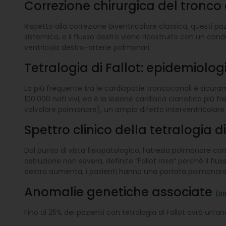
Correzione chirurgica del tronco
Rispetto alla correzione biventricolare classica, questi pa
sistemica, e il flusso destro viene ricostruito con un con
ventricolo destro-arterie polmonari.
Tetralogia di Fallot: epidemiolog
La più frequente tra le cardiopatie troncoconali è sicuram
100.000 nati vivi, ed è la lesione cardiaca cianotica più f
valvolare polmonare), un ampio difetto interventricolare c
Spettro clinico della tetralogia d
Dal punto di vista fisiopatologico, l’atresia polmonare con
ostruzione non severa, definite “Fallot rosa” perché il f
destro aumenta, i pazienti hanno una portata polmonare 
Anomalie genetiche associate
(00
Fino al 25% dei pazienti con tetralogia di Fallot avrà un