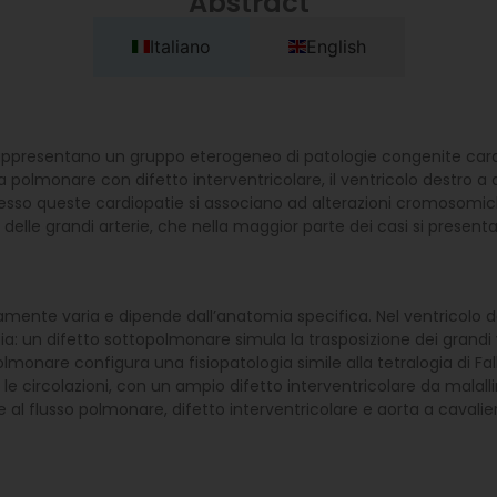
Abstract
Italiano
English
rappresentano un gruppo eterogeneo di patologie congenite caratt
sia polmonare con difetto interventricolare, il ventricolo destro a d
 Spesso queste cardiopatie si associano ad alterazioni cromosomi
elle grandi arterie, che nella maggior parte dei casi si presenta 
mente varia e dipende dall’anatomia specifica. Nel ventricolo de
logia: un difetto sottopolmonare simula la trasposizione dei gra
lmonare configura una fisiopatologia simile alla tetralogia di Fal
circolazioni, con un ampio difetto interventricolare da malalline
e al flusso polmonare, difetto interventricolare e aorta a cavalier