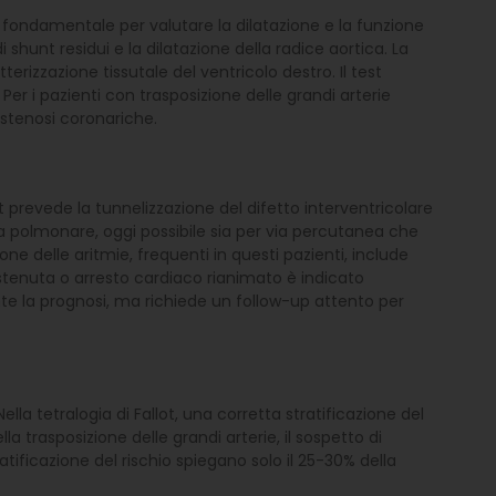
 fondamentale per valutare la dilatazione e la funzione
i shunt residui e la dilatazione della radice aortica. La
izzazione tissutale del ventricolo destro. Il test
Per i pazienti con trasposizione delle grandi arterie
 stenosi coronariche.
ot prevede la tunnelizzazione del difetto interventricolare
ola polmonare, oggi possibile sia per via percutanea che
ne delle aritmie, frequenti in questi pazienti, include
sostenuta o arresto cardiaco rianimato è indicato
ente la prognosi, ma richiede un follow-up attento per
lla tetralogia di Fallot, una corretta stratificazione del
a trasposizione delle grandi arterie, il sospetto di
tificazione del rischio spiegano solo il 25-30% della