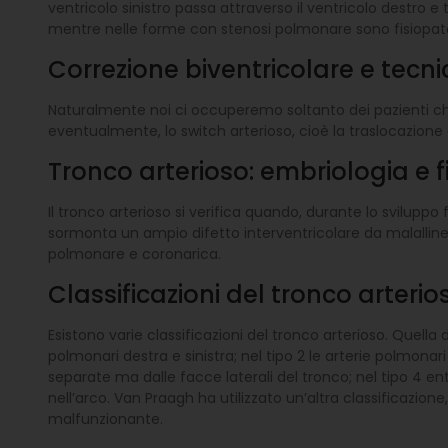
ventricolo sinistro passa attraverso il ventricolo destro e
mentre nelle forme con stenosi polmonare sono fisiopatolo
Correzione biventricolare e tecn
Naturalmente noi ci occuperemo soltanto dei pazienti che 
eventualmente, lo switch arterioso, cioè la traslocazione de
Tronco arterioso: embriologia e 
Il tronco arterioso si verifica quando, durante lo sviluppo
sormonta un ampio difetto interventricolare da malalline
polmonare e coronarica.
Classificazioni del tronco arteri
Esistono varie classificazioni del tronco arterioso. Quella d
polmonari destra e sinistra; nel tipo 2 le arterie polmona
separate ma dalle facce laterali del tronco; nel tipo 4 en
nell’arco. Van Praagh ha utilizzato un’altra classificazi
malfunzionante.