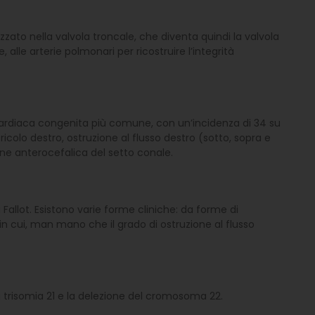
zzato nella valvola troncale, che diventa quindi la valvola
lle arterie polmonari per ricostruire l’integrità
e cardiaca congenita più comune, con un’incidenza di 34 su
ricolo destro, ostruzione al flusso destro (sotto, sopra e
one anterocefalica del setto conale.
Fallot. Esistono varie forme cliniche: da forme di
in cui, man mano che il grado di ostruzione al flusso
a trisomia 21 e la delezione del cromosoma 22.