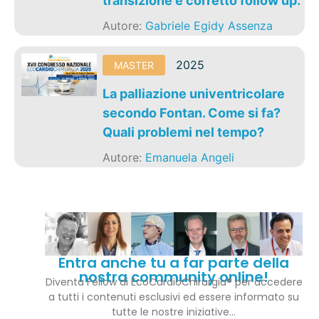
transizione e corretto follow up.
Autore:
Gabriele Egidy Assenza
2025
MASTER
La palliazione univentricolare
secondo Fontan. Come si fa?
Quali problemi nel tempo?
Autore:
Emanuela Angeli
Entra anche tu a far parte della
nostra community online!
Diventa Fellow di EcoCardioChirurgia® per accedere
a tutti i contenuti esclusivi ed essere informato su
tutte le nostre iniziative…