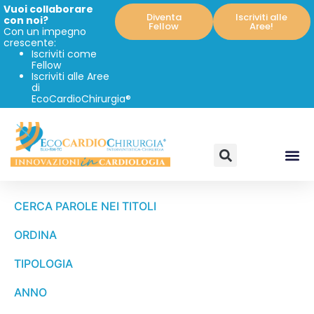
Vuoi collaborare
Diventa
Iscriviti alle
con noi?
Fellow
Aree!
Con un impegno
crescente:
Iscriviti come
Fellow
Iscriviti alle Aree
di
EcoCardioChirurgia®
CERCA PAROLE NEI TITOLI
ORDINA
TIPOLOGIA
ANNO