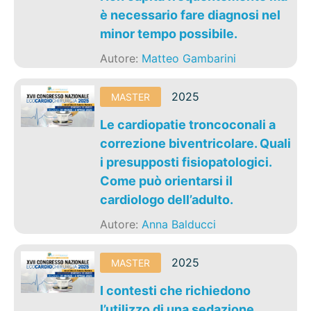
è necessario fare diagnosi nel
minor tempo possibile.
Autore:
Matteo Gambarini
2025
MASTER
Le cardiopatie troncoconali a
correzione biventricolare. Quali
i presupposti fisiopatologici.
Come può orientarsi il
cardiologo dell’adulto.
Autore:
Anna Balducci
2025
MASTER
I contesti che richiedono
l’utilizzo di una sedazione.