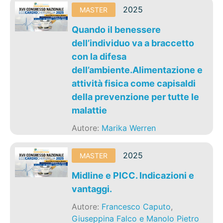
2025
MASTER
Quando il benessere
dell’individuo va a braccetto
con la difesa
dell’ambiente.Alimentazione e
attività fisica come capisaldi
della prevenzione per tutte le
malattie
Autore:
Marika Werren
2025
MASTER
Midline e PICC. Indicazioni e
vantaggi.
Autore:
Francesco Caputo
,
Giuseppina Falco e Manolo Pietro