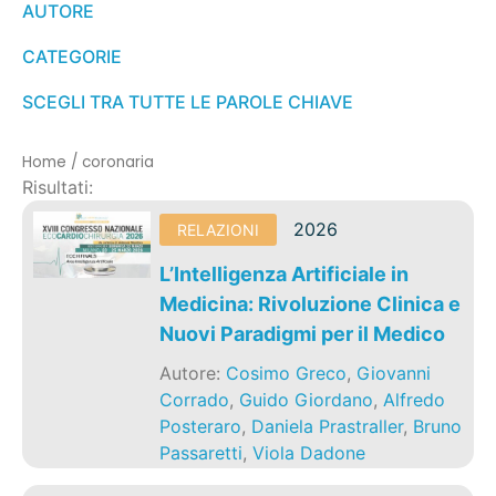
AUTORE
CATEGORIE
SCEGLI TRA TUTTE LE PAROLE CHIAVE
Home
/
coronaria
Risultati:
2026
RELAZIONI
L’Intelligenza Artificiale in
Medicina: Rivoluzione Clinica e
Nuovi Paradigmi per il Medico
Autore:
Cosimo Greco
,
Giovanni
Corrado
,
Guido Giordano
,
Alfredo
Posteraro
,
Daniela Prastraller
,
Bruno
Passaretti
,
Viola Dadone