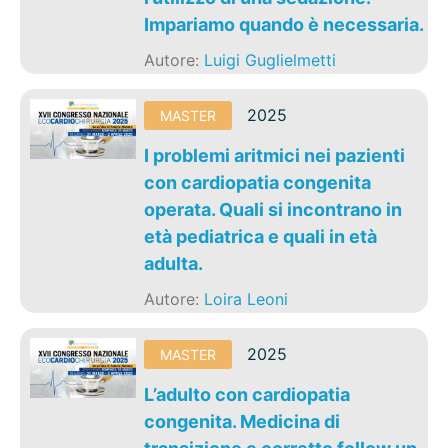
Impariamo quando è necessaria.
Autore:
Luigi Guglielmetti
2025
MASTER
I problemi aritmici nei pazienti
con cardiopatia congenita
operata. Quali si incontrano in
età pediatrica e quali in età
adulta.
Autore:
Loira Leoni
2025
MASTER
L’adulto con cardiopatia
congenita. Medicina di