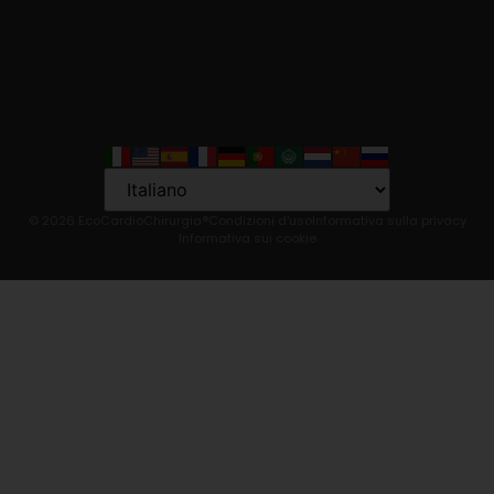
Language
© 2026 EcoCardioChirurgia®
Condizioni d'uso
Informativa sulla privacy
Informativa sui cookie