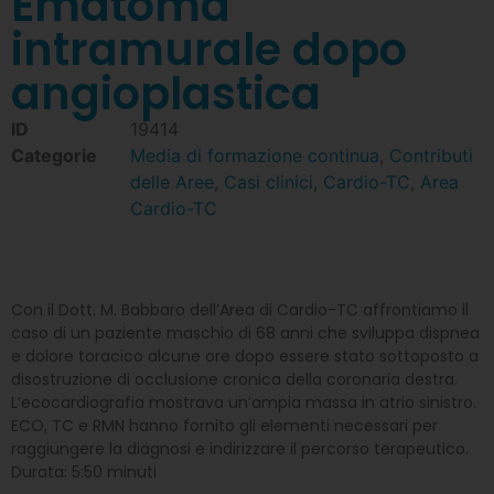
Ematoma
intramurale dopo
angioplastica
ID
19414
Categorie
Media di formazione continua
,
Contributi
delle Aree
,
Casi clinici
,
Cardio-TC
,
Area
Cardio-TC
Con il Dott. M. Babbaro dell’Area di Cardio-TC affrontiamo il
caso di un paziente maschio di 68 anni che sviluppa dispnea
e dolore toracico alcune ore dopo essere stato sottoposto a
disostruzione di occlusione cronica della coronaria destra.
L’ecocardiografia mostrava un’ampia massa in atrio sinistro.
ECO, TC e RMN hanno fornito gli elementi necessari per
raggiungere la diagnosi e indirizzare il percorso terapeutico.
Durata: 5:50 minuti