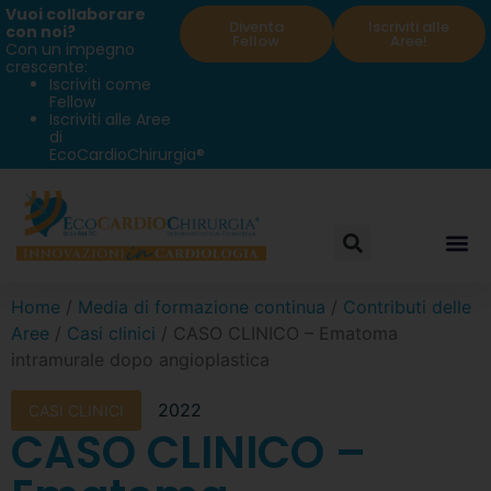
Vuoi collaborare
Diventa
Iscriviti alle
con noi?
Fellow
Aree!
Con un impegno
crescente:
Iscriviti come
Fellow
Iscriviti alle Aree
di
EcoCardioChirurgia®
Home
/
Media di formazione continua
/
Contributi delle
Aree
/
Casi clinici
/ CASO CLINICO – Ematoma
intramurale dopo angioplastica
2022
CASI CLINICI
CASO CLINICO –