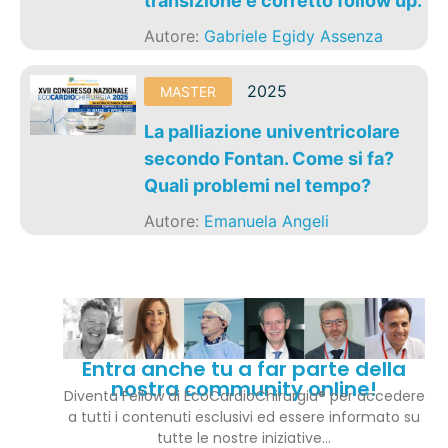
transizione e corretto follow up.
Autore:
Gabriele Egidy Assenza
2025
MASTER
La palliazione univentricolare
secondo Fontan. Come si fa?
Quali problemi nel tempo?
Autore:
Emanuela Angeli
Entra anche tu a far parte della
nostra community online!
Diventa Fellow di EcoCardioChirurgia® per accedere
a tutti i contenuti esclusivi ed essere informato su
tutte le nostre iniziative…