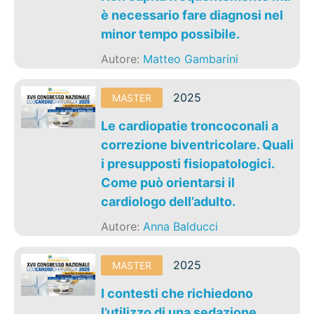
è necessario fare diagnosi nel
minor tempo possibile.
Autore:
Matteo Gambarini
2025
MASTER
Le cardiopatie troncoconali a
correzione biventricolare. Quali
i presupposti fisiopatologici.
Come può orientarsi il
cardiologo dell’adulto.
Autore:
Anna Balducci
2025
MASTER
I contesti che richiedono
l’utilizzo di una sedazione.