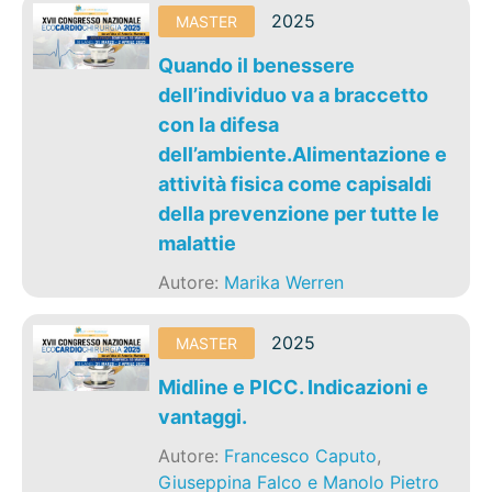
2025
MASTER
Quando il benessere
dell’individuo va a braccetto
con la difesa
dell’ambiente.Alimentazione e
attività fisica come capisaldi
della prevenzione per tutte le
malattie
Autore:
Marika Werren
2025
MASTER
Midline e PICC. Indicazioni e
vantaggi.
Autore:
Francesco Caputo
,
Giuseppina Falco e Manolo Pietro