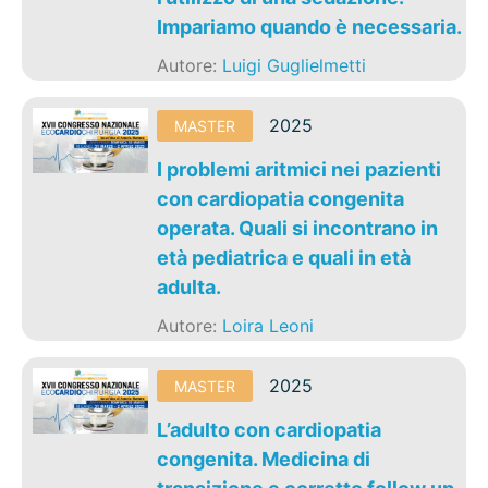
Impariamo quando è necessaria.
Autore:
Luigi Guglielmetti
2025
MASTER
I problemi aritmici nei pazienti
con cardiopatia congenita
operata. Quali si incontrano in
età pediatrica e quali in età
adulta.
Autore:
Loira Leoni
2025
MASTER
L’adulto con cardiopatia
congenita. Medicina di