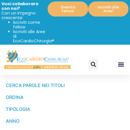
Vuoi collaborare
Diventa
Iscriviti alle
con noi?
Fellow
Aree!
Con un impegno
crescente:
Iscriviti come
Fellow
Iscriviti alle Aree
di
EcoCardioChirurgia®
CERCA PAROLE NEI TITOLI
ORDINA
TIPOLOGIA
ANNO