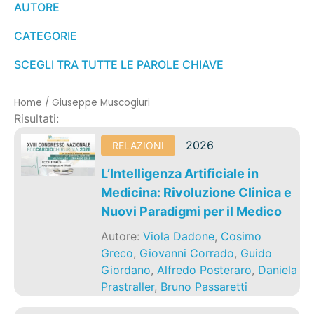
AUTORE
CATEGORIE
SCEGLI TRA TUTTE LE PAROLE CHIAVE
Home
/
Giuseppe Muscogiuri
Risultati:
2026
RELAZIONI
L’Intelligenza Artificiale in
Medicina: Rivoluzione Clinica e
Nuovi Paradigmi per il Medico
Autore:
Viola Dadone
,
Cosimo
Greco
,
Giovanni Corrado
,
Guido
Giordano
,
Alfredo Posteraro
,
Daniela
Prastraller
,
Bruno Passaretti