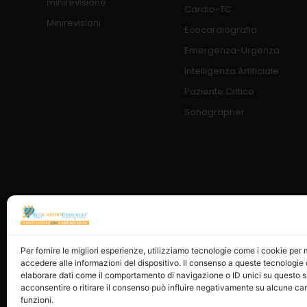
minirevisione
Cardio-TC
Minirevisioni
Ecocardiografia
Emergenza-Urgenza
Intelligenza Artificiale
Paziente Critico
Sonographer
Per fornire le migliori esperienze, utilizziamo tecnologie come i cookie pe
accedere alle informazioni del dispositivo. Il consenso a queste tecnologie 
elaborare dati come il comportamento di navigazione o ID unici su questo s
acconsentire o ritirare il consenso può influire negativamente su alcune car
funzioni.
© 202