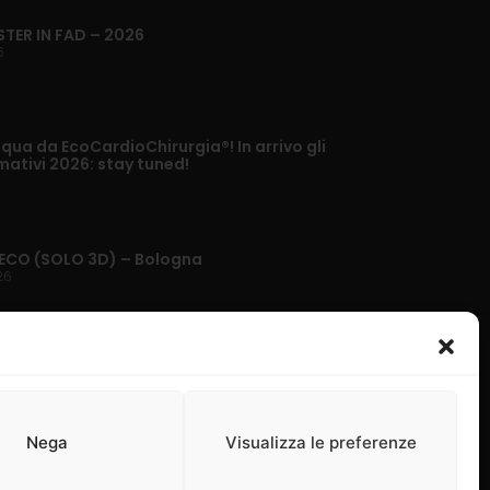
STER IN FAD – 2026
6
ua da EcoCardioChirurgia®! In arrivo gli
mativi 2026: stay tuned!
ECO (SOLO 3D) – Bologna
26
Nega
Visualizza le preferenze
 cookie