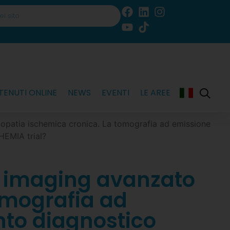
ENUTI ONLINE
NEWS
EVENTI
LE AREE
patia ischemica cronica. La tomografia ad emissione
HEMIA trial?
 imaging avanzato
omografia ad
nto diagnostico