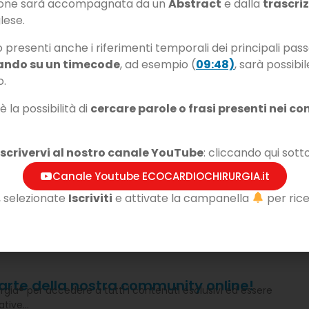
zione sarà accompagnata da un
Abstract
e dalla
trascri
glese.
o presenti anche i riferimenti temporali dei principali pass
ando su un timecode
, ad esempio (
09:48)
, sarà possibil
o.
ZA ARTIFICIALE – Impiego
TECNICA ECO – Lo studio d
 la possibilità di
cercare parole o frasi presenti nei con
dazione della funzione
funzione ventricolare sini
re
iscrivervi al nostro canale YouTube
: cliccando qui sotto
Canale Youtube ECOCARDIOCHIRURGIA.it
, selezionate
Iscriviti
e attivate la campanella
per rice
parte della nostra community online!
rgia® per accedere a tutti i contenuti esclusivi ed essere
iative…