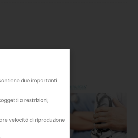
ontiene due importanti
ggetti a restrizioni,
iore velocità di riproduzione