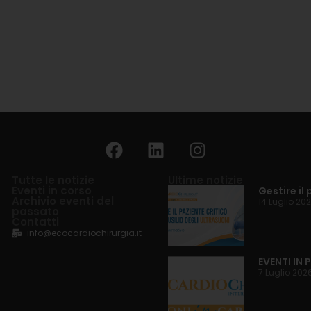
Tutte le notizie
Ultime notizie
Eventi in corso
Gestire il 
Archivio eventi del
14 Luglio 20
passato
Contatti
info@ecocardiochirurgia.it
EVENTI IN
7 Luglio 202