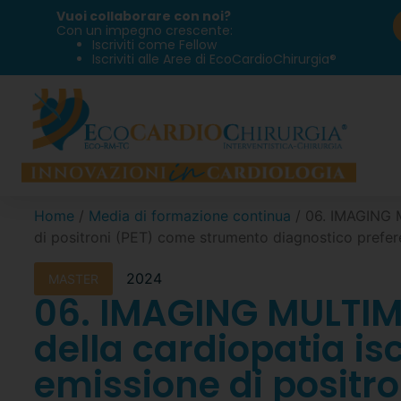
Vuoi collaborare con noi?
Con un impegno crescente:
Iscriviti come Fellow
Iscriviti alle Aree di EcoCardioChirurgia®
Home
/
Media di formazione continua
/ 06. IMAGING M
di positroni (PET) come strumento diagnostico prefere
2024
MASTER
06. IMAGING MULTIM
della cardiopatia i
emissione di positr