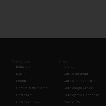
Categorie
Aree
Relazioni
Aritmie
Master
Cardiochirurgia
Filmati
Cardio-Interventistica
Contributi delle aree
Cardiologia Clinica
Casi clinici
Cardiopatie Congenite
Casi clinici con
Cardio-RMN