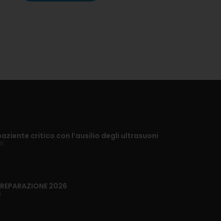
paziente critico con l’ausilio degli ultrasuoni
26
 PREPARAZIONE 2026
6