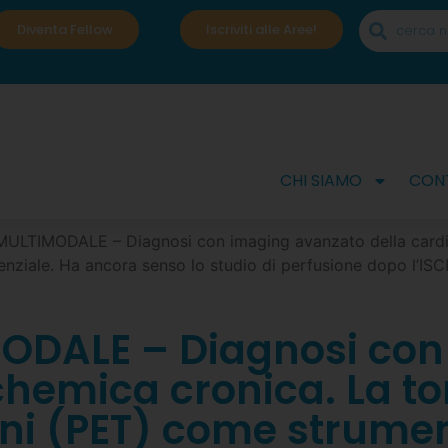
Diventa Fellow
Iscriviti alle Aree!
CHI SIAMO
CONT
ULTIMODALE – Diagnosi con imaging avanzato della cardio
nziale. Ha ancora senso lo studio di perfusione dopo l’ISC
ODALE – Diagnosi con
schemica cronica. La t
oni (PET) come strume