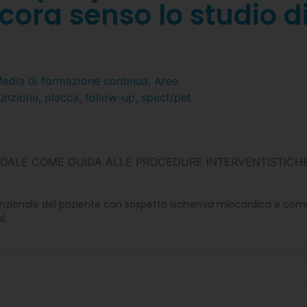
cora senso lo studio d
edia di formazione continua
,
Aree
funzione
,
placca
,
follow-up
,
spect/pet
IMODALE COME GUIDA ALLE PROCEDURE INTERVENTISTICHE
dio funzionale del paziente con sospetta ischemia miocardica e com
l.