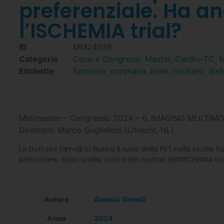
preferenziale. Ha an
l’ISCHEMIA trial?
ID
MM24036
Categorie
Corsi e Congressi
,
Master
,
Cardio-TC
,
M
Etichette
funzione
,
coronaria
,
limiti
,
risultato
,
dis
Minimaster – Congresso 2024 – 6. IMAGING MULT
Direttore: Marco Guglielmo (Utrecht, NL)
La Dott.ssa Gimelli ci illustra il ruolo della PET nello stu
particolare, dopo analisi critica dei risultati dell’ISCHEMIA tria
Autore
Alessia Gimelli
Anno
2024