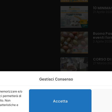
10 MINIMA
21 Aprile 202
Buona Pasq
eventi for
3 Aprile 2026
CORSO DI 
27 Marzo 20
Gestisci Consenso
Language
r memorizzare e/o
ci permetterà di
ito. Non
Accetta
atteristiche e
6 EcoCardioChirurgia®
Condizioni d'uso
Informativa sulla privacy
Informativa sui