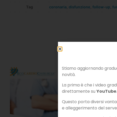
Tag
coronaria
,
disfunzione
,
follow-up
,
fu
Stiamo aggiornando gradual
novità.
La prima è che i video gradu
direttamente su
YouTube
.
Questo porta diversi vantagg
e alleggerimento del serve