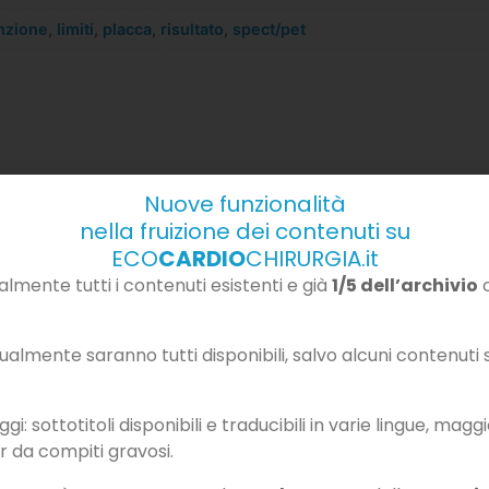
nzione
,
limiti
,
placca
,
risultato
,
spect/pet
Nuove funzionalità
nella fruizione dei contenuti su
ECO
CARDIO
CHIRURGIA.it
Contenuti correlati
mente tutti i contenuti esistenti e già
1/5 dell’archivio
c
almente saranno tutti disponibili, salvo alcuni contenuti so
i: sottotitoli disponibili e traducibili in varie lingue, magg
r da compiti gravosi.