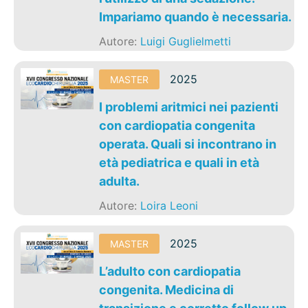
Impariamo quando è necessaria.
Autore:
Luigi Guglielmetti
2025
MASTER
I problemi aritmici nei pazienti
con cardiopatia congenita
operata. Quali si incontrano in
età pediatrica e quali in età
adulta.
Autore:
Loira Leoni
2025
MASTER
L’adulto con cardiopatia
congenita. Medicina di