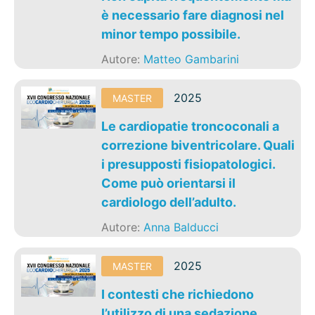
è necessario fare diagnosi nel
minor tempo possibile.
Autore:
Matteo Gambarini
2025
MASTER
Le cardiopatie troncoconali a
correzione biventricolare. Quali
i presupposti fisiopatologici.
Come può orientarsi il
cardiologo dell’adulto.
Autore:
Anna Balducci
2025
MASTER
I contesti che richiedono
l’utilizzo di una sedazione.