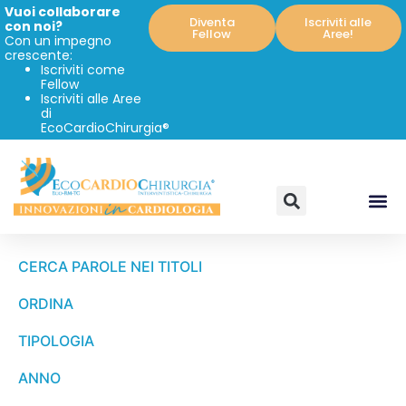
Vuoi collaborare
Diventa
Iscriviti alle
con noi?
Fellow
Aree!
Con un impegno
crescente:
Iscriviti come
Fellow
Iscriviti alle Aree
di
EcoCardioChirurgia®
CERCA PAROLE NEI TITOLI
ORDINA
TIPOLOGIA
ANNO