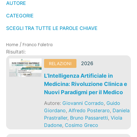
AUTORE
CATEGORIE
SCEGLI TRA TUTTE LE PAROLE CHIAVE
Home
/
Franco Faletra
Risultati:
2026
RELAZIONI
L’Intelligenza Artificiale in
Medicina: Rivoluzione Clinica e
Nuovi Paradigmi per il Medico
Autore:
Giovanni Corrado
,
Guido
Giordano
,
Alfredo Posteraro
,
Daniela
Prastraller
,
Bruno Passaretti
,
Viola
Dadone
,
Cosimo Greco