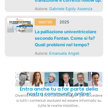
transizione e corretto follow up.
Autore:
Gabriele Egidy Assenza
2025
MASTER
La palliazione univentricolare
secondo Fontan. Come si fa?
Quali problemi nel tempo?
Autore:
Emanuela Angeli
Entra anche tu a far parte della
nostra community online!
Diventa Fellow di EcoCardioChirurgia® per accedere
a tutti i contenuti esclusivi ed essere informato su
tutte le nostre iniziative…