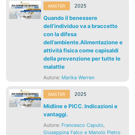
2025
MASTER
Quando il benessere
dell’individuo va a braccetto
con la difesa
dell’ambiente.Alimentazione e
attività fisica come capisaldi
della prevenzione per tutte le
malattie
Autore:
Marika Werren
2025
MASTER
Midline e PICC. Indicazioni e
vantaggi.
Autore:
Francesco Caputo
,
Giuseppina Falco e Manolo Pietro