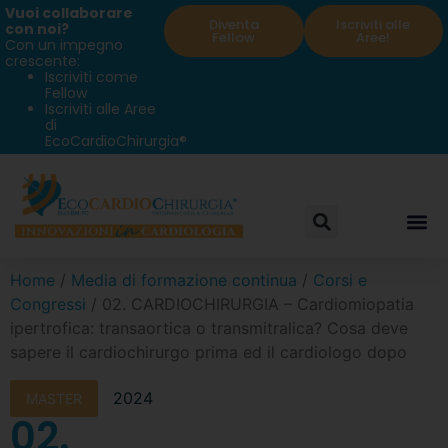
Vuoi collaborare
Diventa
Iscriviti alle
con noi?
Fellow
Aree!
Con un impegno
crescente:
Iscriviti come
Fellow
Iscriviti alle Aree
di
EcoCardioChirurgia®
Home
/
Media di formazione continua
/
Corsi e
Congressi
/ 02. CARDIOCHIRURGIA – Cardiomiopatia
ipertrofica: transaortica o transmitralica? Cosa deve
sapere il cardiochirurgo prima ed il cardiologo dopo
2024
MASTER
02.