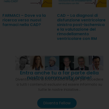
FARMACI – Dove va la
CAD – La diagnosi di
ricerca verso nuovi
disfunzione ventricolare
farmaci nella CAD?
sinistra post-ischemica
e la valutazione del
rimodellamento
ventricolare con RM
Entra anche tu a far parte della
nostra community online!
Diventa Fellow di EcoCardioChirurgia® per accedere
a tutti i contenuti esclusivi ed essere informato su
tutte le nostre iniziative…
Diventa Fellow