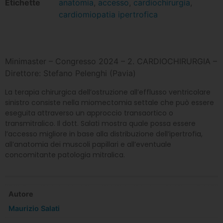
Etichette
anatomia
,
accesso
,
cardiochirurgia
,
cardiomiopatia ipertrofica
Minimaster – Congresso 2024 – 2. CARDIOCHIRURGIA –
Direttore: Stefano Pelenghi (Pavia)
La terapia chirurgica dell’ostruzione all’efflusso ventricolare
sinistro consiste nella miomectomia settale che può essere
eseguita attraverso un approccio transaortico o
transmitralico. Il dott. Salati mostra quale possa essere
l’accesso migliore in base alla distribuzione dell’ipertrofia,
all’anatomia dei muscoli papillari e all’eventuale
concomitante patologia mitralica.
Autore
Maurizio Salati