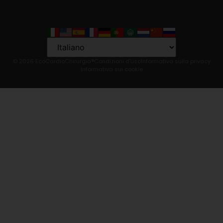
Language
© 2026 EcoCardioChirurgia®
Condizioni d'uso
Informativa sulla privacy
Informativa sui cookie