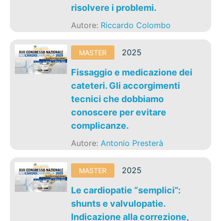
risolvere i problemi.
Autore:
Riccardo Colombo
2025
MASTER
Fissaggio e medicazione dei
cateteri. Gli accorgimenti
tecnici che dobbiamo
conoscere per evitare
complicanze.
Autore:
Antonio Presterà
2025
MASTER
Le cardiopatie “semplici”:
shunts e valvulopatie.
Indicazione alla correzione,