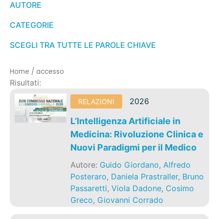
AUTORE
CATEGORIE
SCEGLI TRA TUTTE LE PAROLE CHIAVE
Home
/
accesso
Risultati:
2026
RELAZIONI
L’Intelligenza Artificiale in
Medicina: Rivoluzione Clinica e
Nuovi Paradigmi per il Medico
Autore:
Guido Giordano
,
Alfredo
Posteraro
,
Daniela Prastraller
,
Bruno
Passaretti
,
Viola Dadone
,
Cosimo
Greco
,
Giovanni Corrado