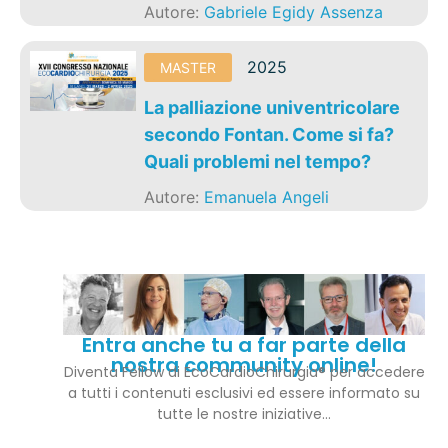
Autore:
Gabriele Egidy Assenza
2025
MASTER
La palliazione univentricolare
secondo Fontan. Come si fa?
Quali problemi nel tempo?
Autore:
Emanuela Angeli
Entra anche tu a far parte della
nostra community online!
Diventa Fellow di EcoCardioChirurgia® per accedere
a tutti i contenuti esclusivi ed essere informato su
tutte le nostre iniziative…