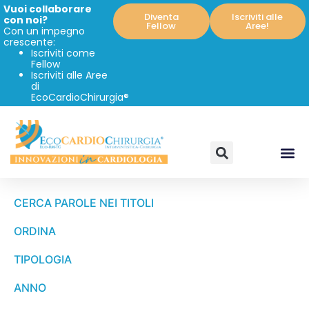
Vuoi collaborare
Diventa
Iscriviti alle
con noi?
Fellow
Aree!
Con un impegno
crescente:
Iscriviti come
Fellow
Iscriviti alle Aree
di
EcoCardioChirurgia®
CERCA PAROLE NEI TITOLI
ORDINA
TIPOLOGIA
ANNO