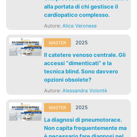
alla portata di chi gestisce il
cardiopatico complesso.
Autore:
Alice Veronese
2025
MASTER
Il catetere venoso centrale. Gli
accessi “dimenticati” e la
tecnica blind. Sono davvero
opzioni obsolete?
Autore:
Alessandra Volontè
2025
MASTER
La diagnosi di pneumotorace.
Non capita frequentemente ma
è necessario fare diagnosi nel