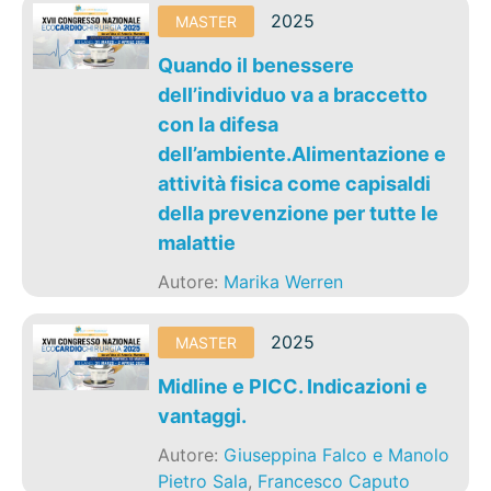
2025
MASTER
Quando il benessere
dell’individuo va a braccetto
con la difesa
dell’ambiente.Alimentazione e
attività fisica come capisaldi
della prevenzione per tutte le
malattie
Autore:
Marika Werren
2025
MASTER
Midline e PICC. Indicazioni e
vantaggi.
Autore:
Giuseppina Falco e Manolo
Pietro Sala
,
Francesco Caputo