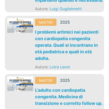
Impariamo quando è necessaria.
Autore:
Luigi Guglielmetti
2025
MASTER
I problemi aritmici nei pazienti
con cardiopatia congenita
operata. Quali si incontrano in
età pediatrica e quali in età
adulta.
Autore:
Loira Leoni
2025
MASTER
L’adulto con cardiopatia
congenita. Medicina di
transizione e corretto follow up.