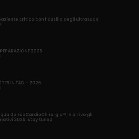
paziente critico con l’ausilio degli ultrasuoni
26
 PREPARAZIONE 2026
6
STER IN FAD – 2026
6
ua da EcoCardioChirurgia®! In arrivo gli
mativi 2026: stay tuned!