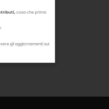
tributi,
cosa che prima
:
vere gli aggiornamenti sui
Diventa Fellow