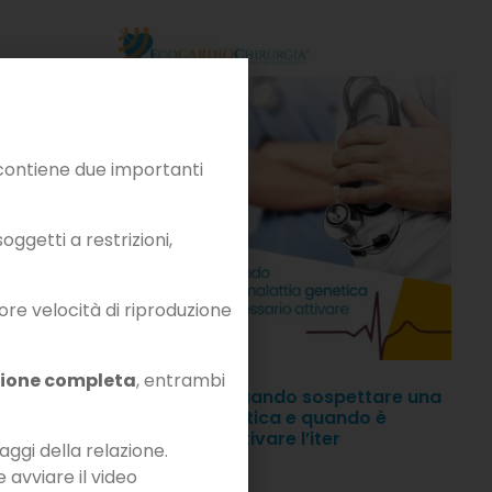
ontiene due importanti
ggetti a restrizioni,
iore velocità di riproduzione
zione completa
, entrambi
ICA – La
GENETICA – Quando sospettare una
 di
malattia genetica e quando è
a
necessario attivare l’iter
aggi della relazione.
diagnostico
e avviare il video