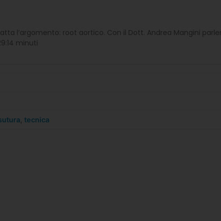
 tratta l’argomento: root aortico. Con il Dott. Andrea Mangini parl
9:14 minuti
sutura
,
tecnica