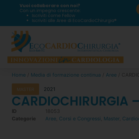
Vuoi collaborare con noi?
Con un impegno crescente:
Iscriviti come Fellow
Iscriviti alle Aree di EcoCardioChirurgia®
Home
/
Media di formazione continua
/
Aree
/ CARDIO
2021
MASTER
CARDIOCHIRURGIA – C
ID
18053
Categorie
Aree
,
Corsi e Congressi
,
Master
,
Cardio