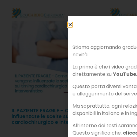
Stiamo aggiornando gradual
novità.
La prima è che i video gradu
direttamente su
YouTube
.
Questo porta diversi vantagg
e alleggerimento del serve
Ma soprattutto, ogni rela
IL PAZIENTE FRAGILE – Come vengono
CLINICA – 
disponibili in italiano e in in
influenzate le scelte sul timing
non basta.
cardiochirurgico e interventistico
All’interno dei testi sarann
Questo significa che,
clicc