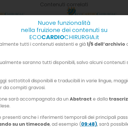
Contenuti correlati
Nuove funzionalità
nella fruizione dei contenuti su
ECO
CARDIO
CHIRURGIA.it
mente tutti i contenuti esistenti e già
1/5 dell’archivio
c
almente saranno tutti disponibili, salvo alcuni contenuti so
i: sottotitoli disponibili e traducibili in varie lingue, magg
r da compiti gravosi.
zione sarà accompagnata da un
Abstract
e dalla
trascri
Quando l’ecocardiografia
CARDIOMIOPATIA IPERTROF
glese.
Ruolo di TC e RM
diagnosi delle varie forme
cardiomiopatia ipertrofic
o presenti anche i riferimenti temporali dei principali pass
ando su un timecode
, ad esempio (
09:48)
, sarà possibil