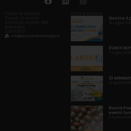
Tutte le notizie
Ultime notizie
Eventi in corso
Gestire il 
Archivio eventi del
14 Luglio 20
passato
Contatti
info@ecocardiochirurgia.it
EVENTI IN
7 Luglio 202
10 MINIMA
21 Aprile 202
Buona Pasq
eventi for
3 Aprile 2026