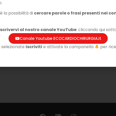
o.
 la possibilità di
cercare parole o frasi presenti nei con
iscrivervi al nostro canale YouTube
: cliccando qui sotto
Canale Youtube ECOCARDIOCHIRURGIA.it
, selezionate
Iscriviti
e attivate la campanella
per rice
parte della nostra community online!
rgia® per accedere a tutti i contenuti esclusivi ed essere
iative…