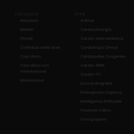
Categorie
Aree
Relazioni
Aritmie
Master
Cardiochirurgia
Filmati
Cardio-Interventistica
Contributi delle aree
Cardiologia Clinica
Casi clinici
Cardiopatie Congenite
Casi clinici con
Cardio-RMN
minirevisione
Cardio-TC
Minirevisioni
Ecocardiografia
Emergenza-Urgenza
Intelligenza Artificiale
Paziente Critico
Sonographer