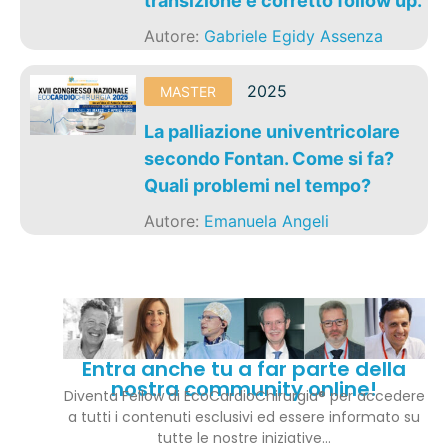
transizione e corretto follow up.
Autore:
Gabriele Egidy Assenza
2025
MASTER
La palliazione univentricolare
secondo Fontan. Come si fa?
Quali problemi nel tempo?
Autore:
Emanuela Angeli
Entra anche tu a far parte della
nostra community online!
Diventa Fellow di EcoCardioChirurgia® per accedere
a tutti i contenuti esclusivi ed essere informato su
tutte le nostre iniziative…