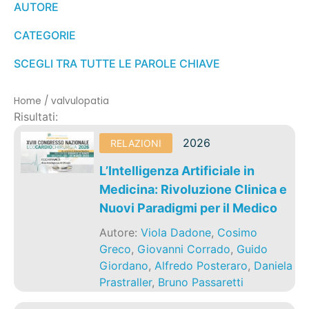
AUTORE
CATEGORIE
SCEGLI TRA TUTTE LE PAROLE CHIAVE
Home
/
valvulopatia
Risultati:
2026
RELAZIONI
L’Intelligenza Artificiale in
Medicina: Rivoluzione Clinica e
Nuovi Paradigmi per il Medico
Autore:
Viola Dadone
,
Cosimo
Greco
,
Giovanni Corrado
,
Guido
Giordano
,
Alfredo Posteraro
,
Daniela
Prastraller
,
Bruno Passaretti