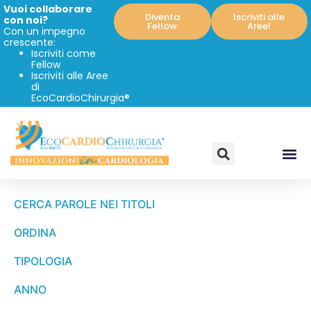
Vuoi collaborare
Diventa
Iscriviti alle
con noi?
Fellow
Aree!
Con un impegno
crescente:
Iscriviti come
Fellow
Iscriviti alle Aree
di
EcoCardioChirurgia®
CERCA PAROLE NEI TITOLI
ORDINA
TIPOLOGIA
ANNO