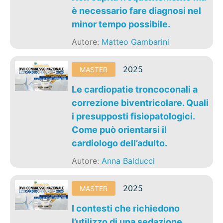
è necessario fare diagnosi nel
minor tempo possibile.
Autore:
Matteo Gambarini
2025
MASTER
Le cardiopatie troncoconali a
correzione biventricolare. Quali
i presupposti fisiopatologici.
Come può orientarsi il
cardiologo dell’adulto.
Autore:
Anna Balducci
2025
MASTER
I contesti che richiedono
l’utilizzo di una sedazione.