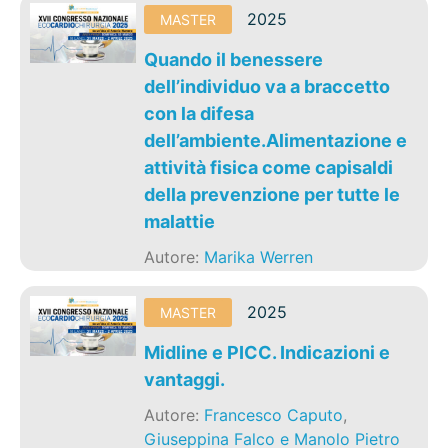
2025
MASTER
Quando il benessere
dell’individuo va a braccetto
con la difesa
dell’ambiente.Alimentazione e
attività fisica come capisaldi
della prevenzione per tutte le
malattie
Autore:
Marika Werren
2025
MASTER
Midline e PICC. Indicazioni e
vantaggi.
Autore:
Francesco Caputo
,
Giuseppina Falco e Manolo Pietro