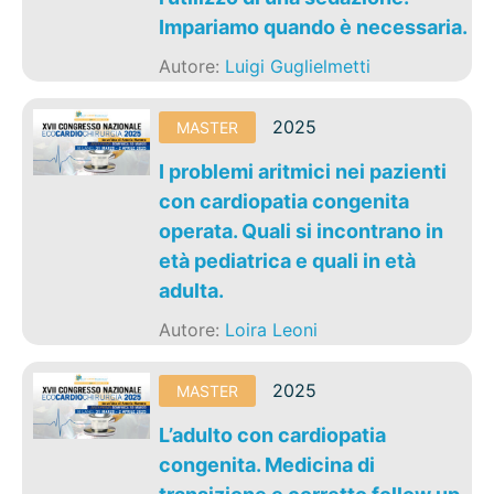
Impariamo quando è necessaria.
Autore:
Luigi Guglielmetti
2025
MASTER
I problemi aritmici nei pazienti
con cardiopatia congenita
operata. Quali si incontrano in
età pediatrica e quali in età
adulta.
Autore:
Loira Leoni
2025
MASTER
L’adulto con cardiopatia
congenita. Medicina di