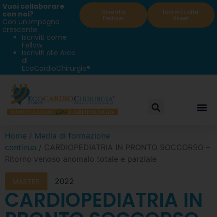
Vuoi collaborare
Diventa
Iscriviti alle
con noi?
Fellow
Aree!
Con un impegno
crescente:
Iscriviti come
Fellow
Iscriviti alle Aree
di
EcoCardioChirurgia®
Home
/
Media di formazione
continua
/ CARDIOPEDIATRIA IN PRONTO SOCCORSO –
Ritorno venoso anomalo totale e parziale
2022
MASTER
CARDIOPEDIATRIA IN