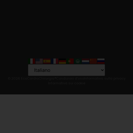
Language
© 2026 EcoCardioChirurgia®
Condizioni d'uso
Informativa sulla privacy
Informativa sui cookie