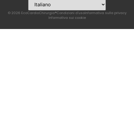
© 2026 EcoCardioChirurgia®
Condizioni d'uso
Informativa sulla privacy
Informativa sui cookie