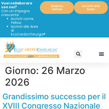
Vuoi collaborare
Diventa
Iscriviti alle
con noi?
Fellow
Aree!
Con un impegno
crescente:
Iscriviti come
Fellow
Iscriviti alle Aree
di
EcoCardioChirurgia®
Giorno:
26 Marzo
2026
Grandissimo successo per il
XVIII Congresso Nazionale