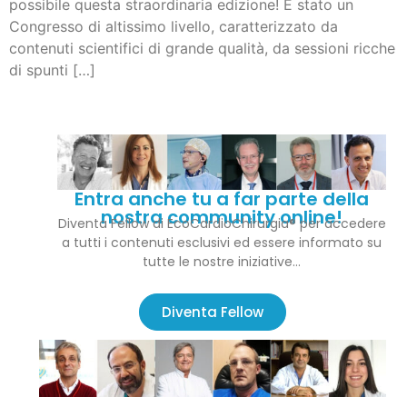
possibile questa straordinaria edizione! È stato un
Congresso di altissimo livello, caratterizzato da
contenuti scientifici di grande qualità, da sessioni ricche
di spunti […]
Entra anche tu a far parte della
nostra community online!
Diventa Fellow di EcoCardioChirurgia® per accedere
a tutti i contenuti esclusivi ed essere informato su
tutte le nostre iniziative…
Diventa Fellow