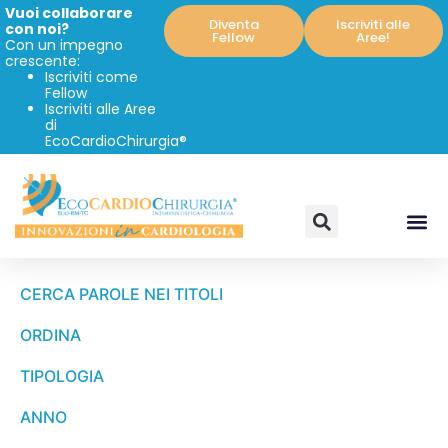
Vuoi collaborare
Diventa
Iscriviti alle
con noi?
Fellow
Aree!
Con un impegno
crescente:
Iscriviti come
Fellow
Iscriviti alle Aree
di
EcoCardioChirurgia®
CERCA PAROLE NEI TITOLI
ORDINA
TIPOLOGIA
ANNO