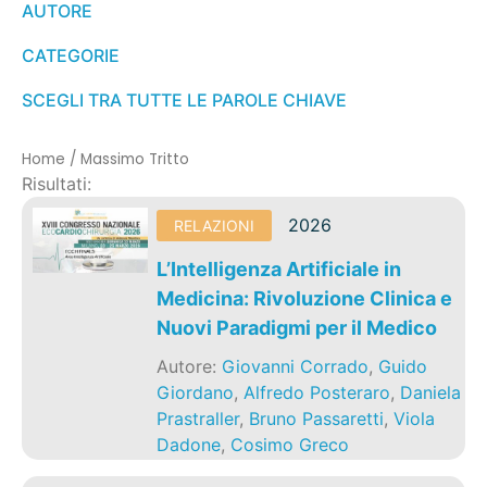
AUTORE
CATEGORIE
SCEGLI TRA TUTTE LE PAROLE CHIAVE
Home
/
Massimo Tritto
Risultati:
2026
RELAZIONI
L’Intelligenza Artificiale in
Medicina: Rivoluzione Clinica e
Nuovi Paradigmi per il Medico
Autore:
Giovanni Corrado
,
Guido
Giordano
,
Alfredo Posteraro
,
Daniela
Prastraller
,
Bruno Passaretti
,
Viola
Dadone
,
Cosimo Greco