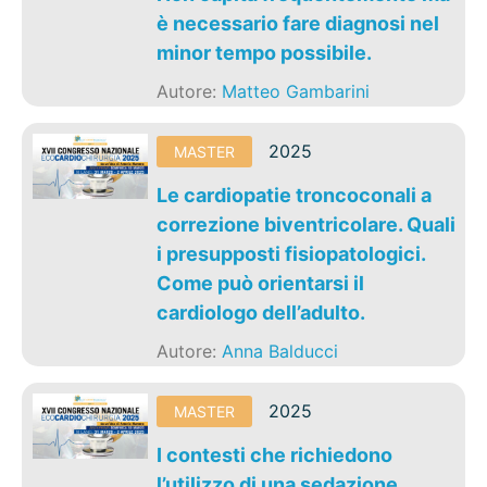
è necessario fare diagnosi nel
minor tempo possibile.
Autore:
Matteo Gambarini
2025
MASTER
Le cardiopatie troncoconali a
correzione biventricolare. Quali
i presupposti fisiopatologici.
Come può orientarsi il
cardiologo dell’adulto.
Autore:
Anna Balducci
2025
MASTER
I contesti che richiedono
l’utilizzo di una sedazione.