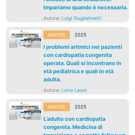
Impariamo quando è necessaria.
Autore:
Luigi Guglielmetti
2025
MASTER
I problemi aritmici nei pazienti
con cardiopatia congenita
operata. Quali si incontrano in
età pediatrica e quali in età
adulta.
Autore:
Loira Leoni
2025
MASTER
L’adulto con cardiopatia
congenita. Medicina di