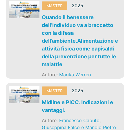
2025
MASTER
Quando il benessere
dell’individuo va a braccetto
con la difesa
dell’ambiente.Alimentazione e
attività fisica come capisaldi
della prevenzione per tutte le
malattie
Autore:
Marika Werren
2025
MASTER
Midline e PICC. Indicazioni e
vantaggi.
Autore:
Francesco Caputo
,
Giuseppina Falco e Manolo Pietro