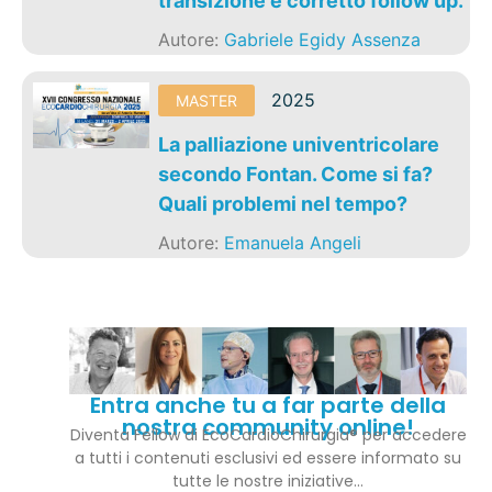
transizione e corretto follow up.
Autore:
Gabriele Egidy Assenza
2025
MASTER
La palliazione univentricolare
secondo Fontan. Come si fa?
Quali problemi nel tempo?
Autore:
Emanuela Angeli
Entra anche tu a far parte della
nostra community online!
Diventa Fellow di EcoCardioChirurgia® per accedere
a tutti i contenuti esclusivi ed essere informato su
tutte le nostre iniziative…