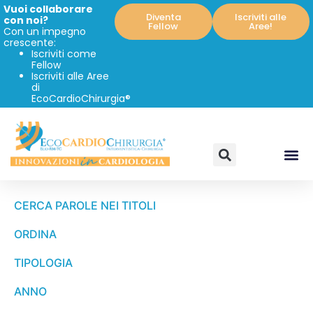
Vuoi collaborare
Diventa
Iscriviti alle
con noi?
Fellow
Aree!
Con un impegno
crescente:
Iscriviti come
Fellow
Iscriviti alle Aree
di
EcoCardioChirurgia®
CERCA PAROLE NEI TITOLI
ORDINA
TIPOLOGIA
ANNO