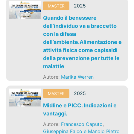
2025
MASTER
Quando il benessere
dell’individuo va a braccetto
con la difesa
dell’ambiente.Alimentazione e
attività fisica come capisaldi
della prevenzione per tutte le
malattie
Autore:
Marika Werren
2025
MASTER
Midline e PICC. Indicazioni e
vantaggi.
Autore:
Francesco Caputo
,
Giuseppina Falco e Manolo Pietro