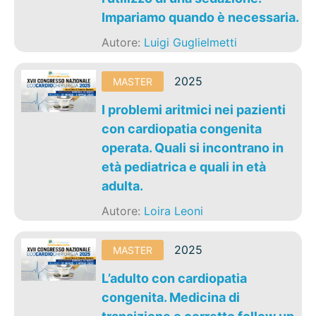
Impariamo quando è necessaria.
Autore:
Luigi Guglielmetti
2025
MASTER
I problemi aritmici nei pazienti
con cardiopatia congenita
operata. Quali si incontrano in
età pediatrica e quali in età
adulta.
Autore:
Loira Leoni
2025
MASTER
L’adulto con cardiopatia
congenita. Medicina di