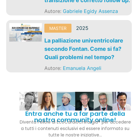
transizione e corretto follow up.
Autore:
Gabriele Egidy Assenza
2025
MASTER
La palliazione univentricolare
secondo Fontan. Come si fa?
Quali problemi nel tempo?
Autore:
Emanuela Angeli
Entra anche tu a far parte della
nostra community online!
Diventa Fellow di EcoCardioChirurgia® per accedere
a tutti i contenuti esclusivi ed essere informato su
tutte le nostre iniziative…