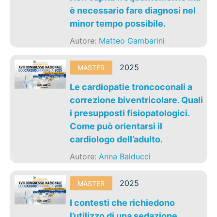
è necessario fare diagnosi nel
minor tempo possibile.
Autore:
Matteo Gambarini
2025
MASTER
Le cardiopatie troncoconali a
correzione biventricolare. Quali
i presupposti fisiopatologici.
Come può orientarsi il
cardiologo dell’adulto.
Autore:
Anna Balducci
2025
MASTER
I contesti che richiedono
l’utilizzo di una sedazione.