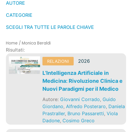
AUTORE
CATEGORIE
SCEGLI TRA TUTTE LE PAROLE CHIAVE
Home
/
Monica Beraldi
Risultati:
2026
RELAZIONI
L’Intelligenza Artificiale in
Medicina: Rivoluzione Clinica e
Nuovi Paradigmi per il Medico
Autore:
Giovanni Corrado
,
Guido
Giordano
,
Alfredo Posteraro
,
Daniela
Prastraller
,
Bruno Passaretti
,
Viola
Dadone
,
Cosimo Greco