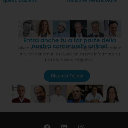
questi pazienti
funzione ventricolare
Entra anche tu a far parte della
nostra community online!
Diventa Fellow di EcoCardioChirurgia® per accedere
a tutti i contenuti esclusivi ed essere informato su
tutte le nostre iniziative…
Diventa Fellow