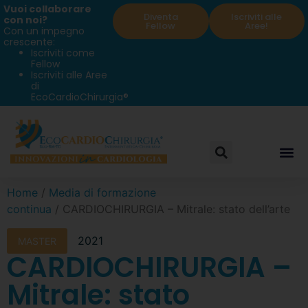
Vuoi collaborare
Diventa
Iscriviti alle
con noi?
Fellow
Aree!
Con un impegno
crescente:
Iscriviti come
Fellow
Iscriviti alle Aree
di
EcoCardioChirurgia®
Home
/
Media di formazione
continua
/ CARDIOCHIRURGIA – Mitrale: stato dell’arte
2021
MASTER
CARDIOCHIRURGIA –
Mitrale: stato