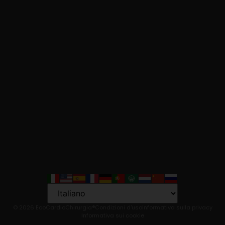
Language
© 2026 EcoCardioChirurgia®
Condizioni d'uso
Informativa sulla privacy
Informativa sui cookie