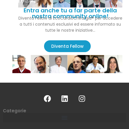
Entra anche tu a far parte della
nostra community online!
Diventa Fellow di EcoCardioChirurgia® per accedere
a tutti i contenuti esclusivi ed essere informato su
tutte le nostre iniziative…
Diventa Fellow
Categorie