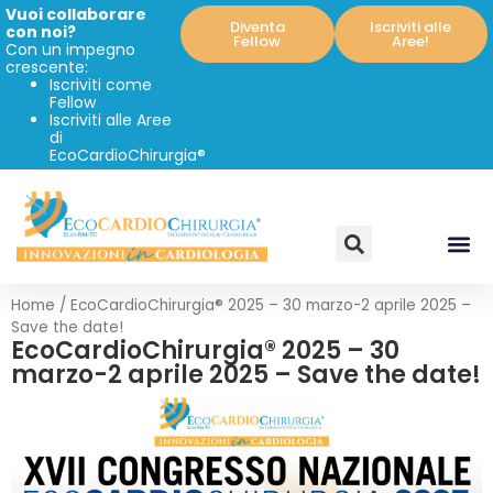
Vuoi collaborare
Diventa
Iscriviti alle
con noi?
Fellow
Aree!
Con un impegno
crescente:
Iscriviti come
Fellow
Iscriviti alle Aree
di
EcoCardioChirurgia®
Home
/
EcoCardioChirurgia® 2025 – 30 marzo-2 aprile 2025 –
Save the date!
EcoCardioChirurgia® 2025 – 30
marzo-2 aprile 2025 – Save the date!