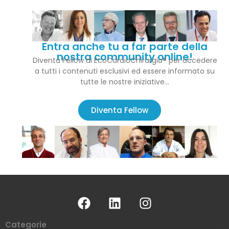
Entra anche tu a far parte della
nostra community online!
Diventa Fellow di EcoCardioChirurgia® per accedere
a tutti i contenuti esclusivi ed essere informato su
tutte le nostre iniziative…
Diventa Fellow
Categorie