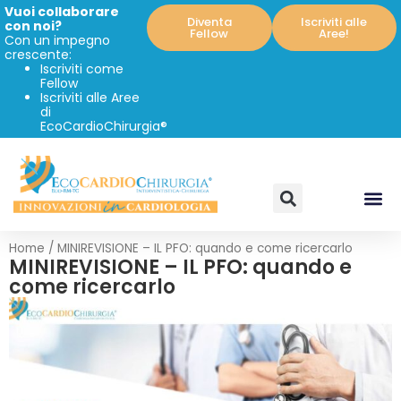
Vuoi collaborare
Diventa
Iscriviti alle
con noi?
Fellow
Aree!
Con un impegno
crescente:
Iscriviti come
Fellow
Iscriviti alle Aree
di
EcoCardioChirurgia®
Home
/
MINIREVISIONE – IL PFO: quando e come ricercarlo
MINIREVISIONE – IL PFO: quando e
come ricercarlo