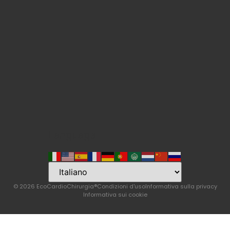
Language
© 2026 EcoCardioChirurgia®
Condizioni d'uso
Informativa sulla privacy
Informativa sui cookie