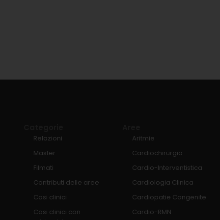
Categorie
Aree
Relazioni
Aritmie
Master
Cardiochirurgia
Filmati
Cardio-Interventistica
Contributi delle aree
Cardiologia Clinica
Casi clinici
Cardiopatie Congenite
Casi clinici con
Cardio-RMN