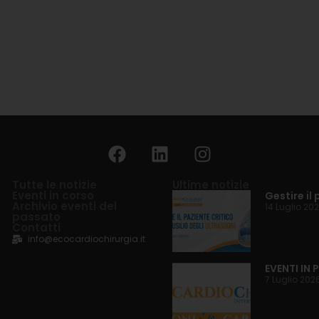
Tutte le notizie
Ultime notizie
Eventi in corso
Gestire il 
Archivio eventi del
14 Luglio 20
passato
Contatti
info@ecocardiochirurgia.it
EVENTI IN
7 Luglio 202