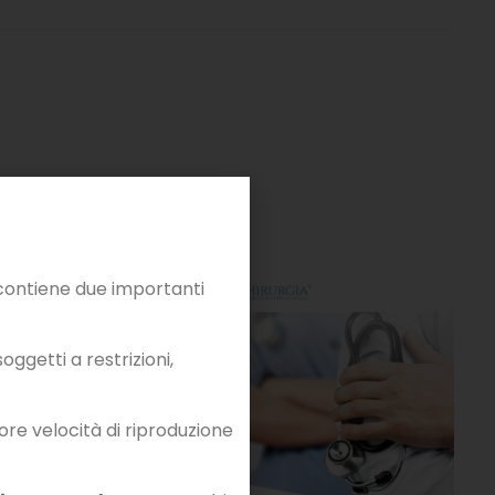
ontiene due importanti
ggetti a restrizioni,
iore velocità di riproduzione