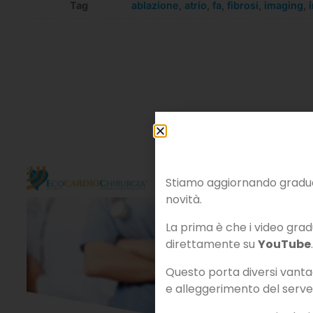
Tag
ablazione
,
atrio
,
fa
,
fibrosi
,
imaging
,
Stiamo aggiornando gradual
novità.
La prima è che i video gradu
direttamente su
YouTube
.
Questo porta diversi vantagg
e alleggerimento del serve