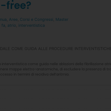
i-free?
inua
,
Aree
,
Corsi e Congressi
,
Master
,
fa
,
atrio
,
interventistica
IMODALE COME GUIDA ALLE PROCEDURE INTERVENTISTICHE
a interventistica come guida nelle ablazioni della fibrillazione atria
ottenere mappe elettro-anatomiche, di escludere la presenza di tr
cesso in termini di recidiva dell’aritmia.