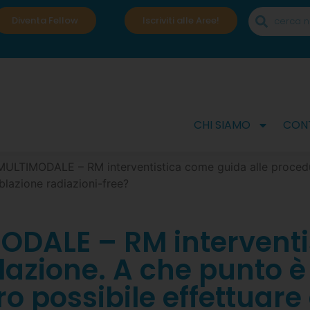
Diventa Fellow
Iscriviti alle Aree!
CHI SIAMO
CONT
ULTIMODALE – RM interventistica come guida alle procedur
blazione radiazioni-free?
ODALE – RM interventi
lazione. A che punto è
 possibile effettuare 