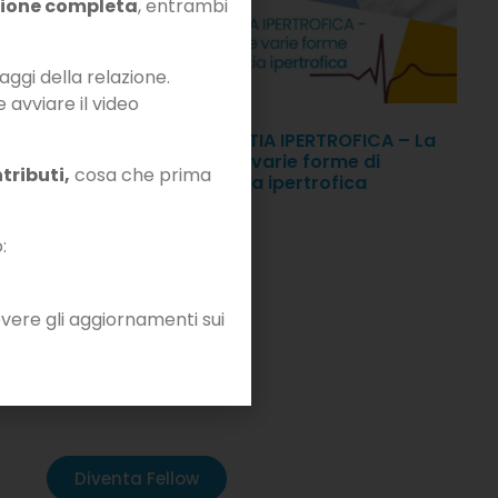
zione completa
, entrambi
aggi della relazione.
e avviare il video
ella
CARDIOMIOPATIA IPERTROFICA – La
stra
diagnosi delle varie forme di
tributi,
cosa che prima
cardiomiopatia ipertrofica
:
vere gli aggiornamenti sui
Diventa Fellow