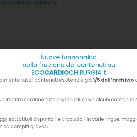
interventistica
,
risultato
,
rm
Nuove funzionalità
nella fruizione dei contenuti su
Contenuti correlati
ECO
CARDIO
CHIRURGIA.it
mente tutti i contenuti esistenti e già
1/5 dell’archivio
c
almente saranno tutti disponibili, salvo alcuni contenuti so
i: sottotitoli disponibili e traducibili in varie lingue, magg
r da compiti gravosi.