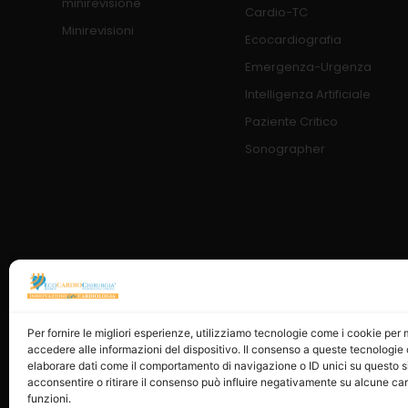
minirevisione
Cardio-TC
Minirevisioni
Ecocardiografia
Emergenza-Urgenza
Intelligenza Artificiale
Paziente Critico
Sonographer
Per fornire le migliori esperienze, utilizziamo tecnologie come i cookie pe
accedere alle informazioni del dispositivo. Il consenso a queste tecnologie 
elaborare dati come il comportamento di navigazione o ID unici su questo s
acconsentire o ritirare il consenso può influire negativamente su alcune car
funzioni.
© 202