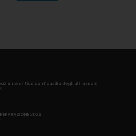
paziente critico con l’ausilio degli ultrasuoni
26
 PREPARAZIONE 2026
6