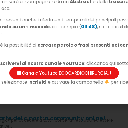
zione sarà accompagnata da un
Abstract
e dalla
trascri
glese.
o presenti anche i riferimenti temporali dei principali pass
ando su un timecode
, ad esempio (
09:48)
, sarà possibil
o.
ollow up: come
TECNICA ECO – Lo studio d
rlo, cosa cercare. La
funzione ventricolare sini
 la possibilità di
cercare parole o frasi presenti nei con
e del leak paravalvolare
iscrivervi al nostro canale YouTube
: cliccando qui sotto
Canale Youtube ECOCARDIOCHIRURGIA.it
, selezionate
Iscriviti
e attivate la campanella
per rice
parte della nostra community online!
rgia® per accedere a tutti i contenuti esclusivi ed essere
iative…