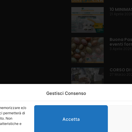
10 MINIMA
21 Aprile 202
Buona Pasq
eventi for
3 Aprile 2026
CORSO DI 
27 Marzo 20
Gestisci Consenso
Language
r memorizzare e/o
ci permetterà di
ito. Non
Accetta
atteristiche e
6 EcoCardioChirurgia®
Condizioni d'uso
Informativa sulla privacy
Informativa sui