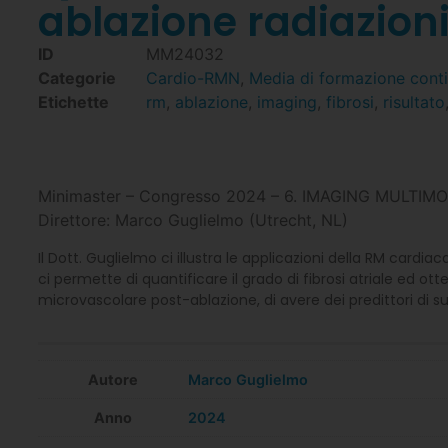
ablazione radiazion
ID
MM24032
Categorie
Cardio-RMN
,
Media di formazione cont
Etichette
rm
,
ablazione
,
imaging
,
fibrosi
,
risultato
Minimaster – Congresso 2024 – 6. IMAGING MULT
Direttore: Marco Guglielmo (Utrecht, NL)
Il Dott. Guglielmo ci illustra le applicazioni della RM cardiac
ci permette di quantificare il grado di fibrosi atriale ed 
microvascolare post-ablazione, di avere dei predittori di suc
Autore
Marco Guglielmo
Anno
2024