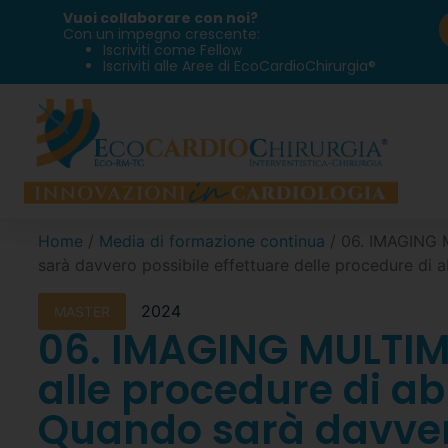
Vuoi collaborare con noi?
Con un impegno crescente:
Iscriviti come Fellow
Iscriviti alle Aree di EcoCardioChirurgia®
Home
/
Media di formazione continua
/ 06. IMAGING M
sarà davvero possibile effettuare delle procedure di a
2024
MASTER
06. IMAGING MULTIM
alle procedure di ab
Quando sarà davvero