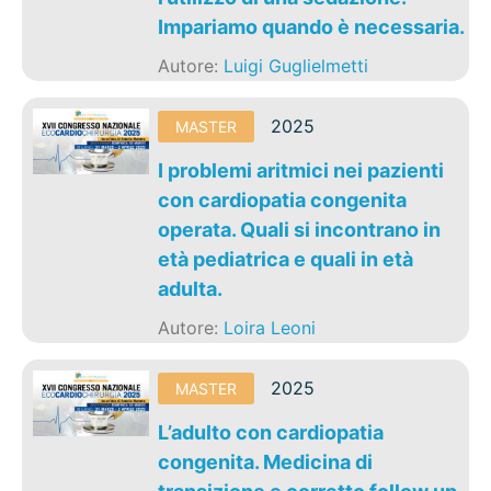
Impariamo quando è necessaria.
Autore:
Luigi Guglielmetti
2025
MASTER
I problemi aritmici nei pazienti
con cardiopatia congenita
operata. Quali si incontrano in
età pediatrica e quali in età
adulta.
Autore:
Loira Leoni
2025
MASTER
L’adulto con cardiopatia
congenita. Medicina di