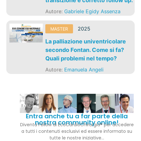
transizione e corretto follow up.
Autore:
Gabriele Egidy Assenza
2025
MASTER
La palliazione univentricolare
secondo Fontan. Come si fa?
Quali problemi nel tempo?
Autore:
Emanuela Angeli
Entra anche tu a far parte della
nostra community online!
Diventa Fellow di EcoCardioChirurgia® per accedere
a tutti i contenuti esclusivi ed essere informato su
tutte le nostre iniziative…