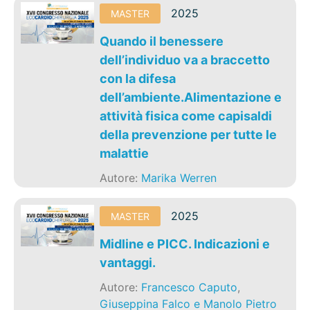
2025
MASTER
Quando il benessere
dell’individuo va a braccetto
con la difesa
dell’ambiente.Alimentazione e
attività fisica come capisaldi
della prevenzione per tutte le
malattie
Autore:
Marika Werren
2025
MASTER
Midline e PICC. Indicazioni e
vantaggi.
Autore:
Francesco Caputo
,
Giuseppina Falco e Manolo Pietro