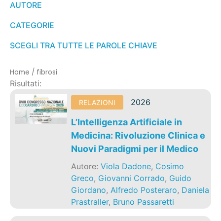
AUTORE
CATEGORIE
SCEGLI TRA TUTTE LE PAROLE CHIAVE
Home
/
fibrosi
Risultati:
2026
RELAZIONI
L’Intelligenza Artificiale in
Medicina: Rivoluzione Clinica e
Nuovi Paradigmi per il Medico
Autore:
Viola Dadone
,
Cosimo
Greco
,
Giovanni Corrado
,
Guido
Giordano
,
Alfredo Posteraro
,
Daniela
Prastraller
,
Bruno Passaretti