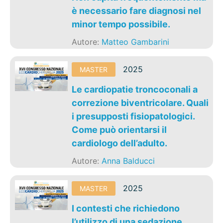
è necessario fare diagnosi nel
minor tempo possibile.
Autore:
Matteo Gambarini
2025
MASTER
Le cardiopatie troncoconali a
correzione biventricolare. Quali
i presupposti fisiopatologici.
Come può orientarsi il
cardiologo dell’adulto.
Autore:
Anna Balducci
2025
MASTER
I contesti che richiedono
l’utilizzo di una sedazione.