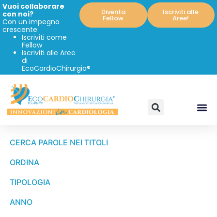
Vuoi collaborare
Diventa
Iscriviti alle
con noi?
Fellow
Aree!
Con un impegno
crescente:
Iscriviti come
Fellow
Iscriviti alle Aree
di
EcoCardioChirurgia®
CERCA PAROLE NEI TITOLI
ORDINA
TIPOLOGIA
ANNO