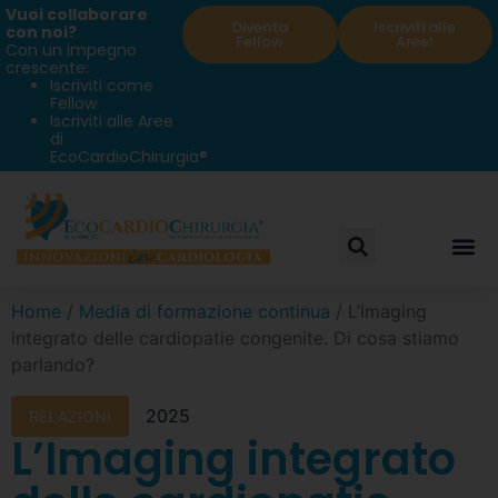
Vuoi collaborare
Diventa
Iscriviti alle
con noi?
Fellow
Aree!
Con un impegno
crescente:
Iscriviti come
Fellow
Iscriviti alle Aree
di
EcoCardioChirurgia®
Home
/
Media di formazione continua
/ L’Imaging
integrato delle cardiopatie congenite. Di cosa stiamo
parlando?
2025
RELAZIONI
L’Imaging integrato