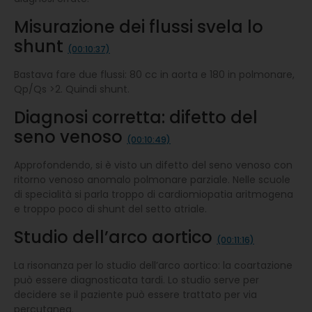
Misurazione dei flussi svela lo
shunt
(00:10:37)
Bastava fare due flussi: 80 cc in aorta e 180 in polmonare,
Qp/Qs >2. Quindi shunt.
Diagnosi corretta: difetto del
seno venoso
(00:10:49)
Approfondendo, si è visto un difetto del seno venoso con
ritorno venoso anomalo polmonare parziale. Nelle scuole
di specialità si parla troppo di cardiomiopatia aritmogena
e troppo poco di shunt del setto atriale.
Studio dell’arco aortico
(00:11:16)
La risonanza per lo studio dell’arco aortico: la coartazione
può essere diagnosticata tardi. Lo studio serve per
decidere se il paziente può essere trattato per via
percutanea.