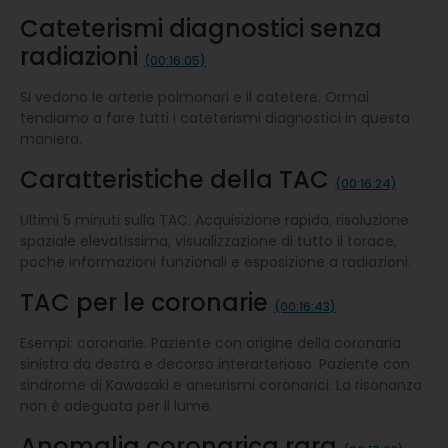
Cateterismi diagnostici senza
radiazioni
(00:16:05)
Si vedono le arterie polmonari e il catetere. Ormai
tendiamo a fare tutti i cateterismi diagnostici in questa
maniera.
Caratteristiche della TAC
(00:16:24)
Ultimi 5 minuti sulla TAC. Acquisizione rapida, risoluzione
spaziale elevatissima, visualizzazione di tutto il torace,
poche informazioni funzionali e esposizione a radiazioni.
TAC per le coronarie
(00:16:43)
Esempi: coronarie. Paziente con origine della coronaria
sinistra da destra e decorso interarterioso. Paziente con
sindrome di Kawasaki e aneurismi coronarici. La risonanza
non è adeguata per il lume.
Anomalia coronarica rara