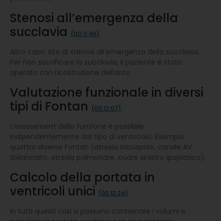
Stenosi all’emergenza della
succlavia
(00:11:46)
Altro caso: sito di stenosi all’emergenza della succlavia.
Per non sacrificare la succlavia, il paziente è stato
operato con ricostruzione dell’arco.
Valutazione funzionale in diversi
tipi di Fontan
(00:12:07)
L’assessment della funzione è possibile
indipendentemente dal tipo di ventricolo. Esempio:
quattro diverse Fontan (atresia tricuspide, canale AV
sbilanciato, atresia polmonare, cuore sinistro ipoplasico).
Calcolo della portata in
ventricoli unici
(00:12:24)
In tutti questi casi si possono contornare i volumi e