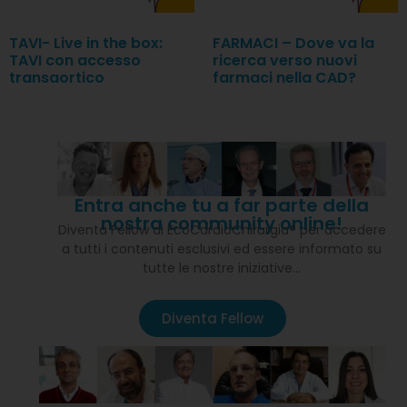
TAVI- Live in the box:
FARMACI – Dove va la
TAVI con accesso
ricerca verso nuovi
transaortico
farmaci nella CAD?
Entra anche tu a far parte della
nostra community online!
Diventa Fellow di EcoCardioChirurgia® per accedere
a tutti i contenuti esclusivi ed essere informato su
tutte le nostre iniziative…
Diventa Fellow