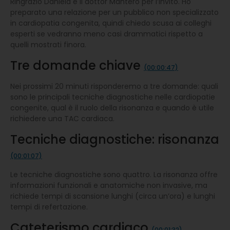
Ringrazio Daniela e il dottor Mantero per l’invito. Ho
preparato una relazione per un pubblico non specializzato
in cardiopatia congenita, quindi chiedo scusa ai colleghi
esperti se vedranno meno casi drammatici rispetto a
quelli mostrati finora.
Tre domande chiave
(00:00:47)
Nei prossimi 20 minuti risponderemo a tre domande: quali
sono le principali tecniche diagnostiche nelle cardiopatie
congenite, qual è il ruolo della risonanza e quando è utile
richiedere una TAC cardiaca.
Tecniche diagnostiche: risonanza
(00:01:07)
Le tecniche diagnostiche sono quattro. La risonanza offre
informazioni funzionali e anatomiche non invasive, ma
richiede tempi di scansione lunghi (circa un’ora) e lunghi
tempi di refertazione.
Cateterismo cardiaco
(00:01:32)