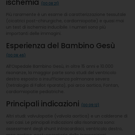
ischemia
(00:08:21)
Più raramente è un esame di caratterizzazione tessutale
(cicatrici post-chirurgiche, cardiomiopatie) e quasi mai
un test di ischemia inducibile. I numeri sono più
importanti delle immagini.
Esperienza del Bambino Gesù
(00:08:46)
All’Ospedale Bambino Gesù, in oltre 15 anni e 10.000
risonanze, la maggior parte sono studi del ventricolo
destro esposto a insufficienza polmonare severa
(tetralogia di Fallot riparata), poi arco aortico, Fontan,
cardiomiopatie pediatriche.
Principali indicazioni
(00:09:12)
Altri studi: valvulopatie (valvola aortica) e un calderone di
vari casi. Le principali indicazioni alla risonanza sono:
assessment degli shunt intracardiaci, ventricolo destro,
arco aortico, post-operatorio delle trasposizioni,