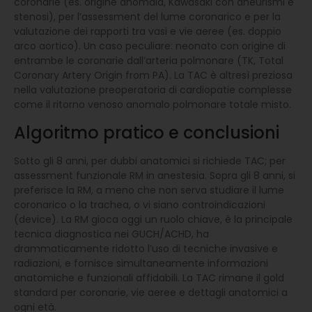
coronarie (es. origine anomala, Kawasaki con aneurismi e
stenosi), per l’assessment del lume coronarico e per la
valutazione dei rapporti tra vasi e vie aeree (es. doppio
arco aortico). Un caso peculiare: neonato con origine di
entrambe le coronarie dall’arteria polmonare (TK, Total
Coronary Artery Origin from PA). La TAC è altresì preziosa
nella valutazione preoperatoria di cardiopatie complesse
come il ritorno venoso anomalo polmonare totale misto.
Algoritmo pratico e conclusioni
Sotto gli 8 anni, per dubbi anatomici si richiede TAC; per
assessment funzionale RM in anestesia. Sopra gli 8 anni, si
preferisce la RM, a meno che non serva studiare il lume
coronarico o la trachea, o vi siano controindicazioni
(device). La RM gioca oggi un ruolo chiave, è la principale
tecnica diagnostica nei GUCH/ACHD, ha
drammaticamente ridotto l’uso di tecniche invasive e
radiazioni, e fornisce simultaneamente informazioni
anatomiche e funzionali affidabili. La TAC rimane il gold
standard per coronarie, vie aeree e dettagli anatomici a
ogni età.