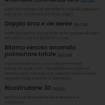
(00:17:03)
Caso raro: neonato con entrambe le coronarie dall’arteria
polmonare (Total Coronary Artery Origin).
Doppio arco e vie aeree
(00:17:26)
Studio del rapporto tra vasi e vie aeree: esempio di doppio
arco aortico che comprime la trachea.
Ritorno venoso anomalo
polmonare totale
(00:17:44)
Caso neonatale tipico: ritorno venoso anomalo
polmonare totale misto. Vena polmonare superiore
destra in vena cava superiore, superiore sinistra in vena
verticale, medie e inferiori in atrio destro.
Ricostruzione 3D
(00:18:11)
Ricostruzione 3D mostra la vena verticale e le
connessioni.