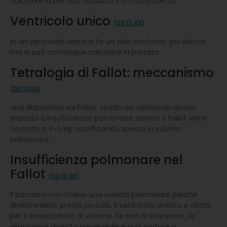
calcolare la portata cardiaca con accuratezza.
Ventricolo unico
(00:12:43)
In un ventricolo unico si fa un solo contorno, più veloce,
ma si può comunque calcolare la portata.
Tetralogia di Fallot: meccanismo
(00:13:00)
Una diapositiva sul Fallot: studio del ventricolo destro
esposto a insufficienza polmonare severa. Il Fallot viene
corretto a 4-5 kg, sacrificando spesso la valvola
polmonare.
Insufficienza polmonare nel
Fallot
(00:13:30)
Il bambino non riceve una valvola polmonare perché
diventerebbe presto piccola. Il ventricolo sinistro si dilata
per il sovraccarico di volume. Se non si interviene, la
dilatazione diventa irreversibile e può portare a