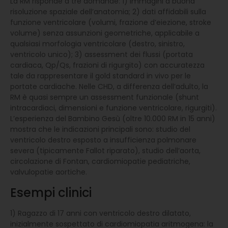
La RM risponde a tre domande: 1) immagini a buona
risoluzione spaziale dell’anatomia; 2) dati affidabili sulla
funzione ventricolare (volumi, frazione d’eiezione, stroke
volume) senza assunzioni geometriche, applicabile a
qualsiasi morfologia ventricolare (destro, sinistro,
ventricolo unico); 3) assessment dei flussi (portata
cardiaca, Qp/Qs, frazioni di rigurgito) con accuratezza
tale da rappresentare il gold standard in vivo per le
portate cardiache. Nelle CHD, a differenza dell’adulto, la
RM è quasi sempre un assessment funzionale (shunt
intracardiaci, dimensioni e funzione ventricolare, rigurgiti).
L’esperienza del Bambino Gesù (oltre 10.000 RM in 15 anni)
mostra che le indicazioni principali sono: studio del
ventricolo destro esposto a insufficienza polmonare
severa (tipicamente Fallot riparato), studio dell’aorta,
circolazione di Fontan, cardiomiopatie pediatriche,
valvulopatie aortiche.
Esempi clinici
1) Ragazzo di 17 anni con ventricolo destro dilatato,
inizialmente sospettato di cardiomiopatia aritmogena: la