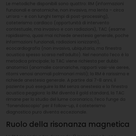
Le metodiche disponibili sono quattro: RM (informazioni
funzionali e anatomiche, non invasiva, ma lenta – circa
un’ora – e con lunghi tempi di post-processing),
cateterismo cardiaco (opportunità di intervento
contestuale, ma invasivo e con radiazioni), TAC (esame
rapidissimo, quasi mai richiede anestesia generale, poche
informazioni funzionali, radiazioni ionizzanti),
ecocardiografia (non invasiva, ubiquitaria, ma finestra
acustica spesso scarsa nell’adulto). Nel neonato l’eco è la
metodica principale; la TAC viene richiesta per dubbi
anatomici (anomalie coronariche, rapporti vasi-vie aeree,
ritorni venosi anomali polmonari misti); la RM è rarissima e
richiede anestesia generale. A partire dai 7-8 anni, il
paziente può eseguire la RM senza anestesia e la finestra
acustica peggiora: la RM diventa il gold standard, la TAC
rimane per lo studio del lume coronarico, l’eco funge da
“fonendoscopio” per il follow-up, il cateterismo
diagnostico puro diventa eccezionale.
Ruolo della risonanza magnetica