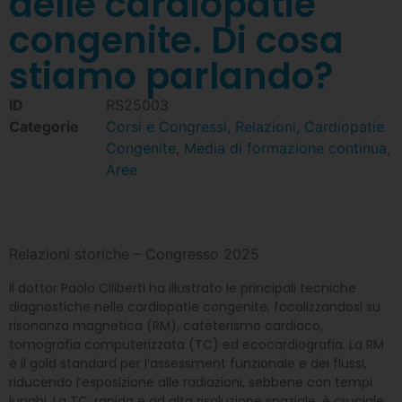
delle cardiopatie
congenite. Di cosa
stiamo parlando?
ID
RS25003
Categorie
Corsi e Congressi
,
Relazioni
,
Cardiopatie
Congenite
,
Media di formazione continua
,
Aree
Relazioni storiche – Congresso 2025
Il dottor Paolo Ciliberti ha illustrato le principali tecniche
diagnostiche nelle cardiopatie congenite, focalizzandosi su
risonanza magnetica (RM), cateterismo cardiaco,
tomografia computerizzata (TC) ed ecocardiografia. La RM
è il gold standard per l’assessment funzionale e dei flussi,
riducendo l’esposizione alle radiazioni, sebbene con tempi
lunghi. La TC, rapida e ad alta risoluzione spaziale, è cruciale