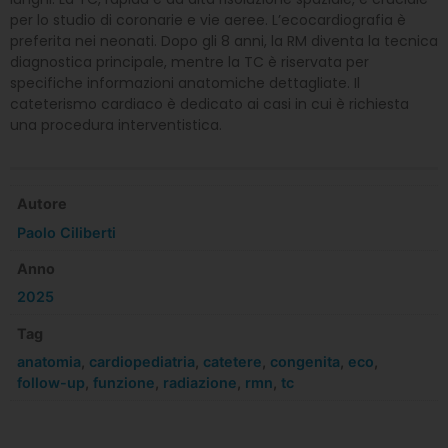
per lo studio di coronarie e vie aeree. L’ecocardiografia è
preferita nei neonati. Dopo gli 8 anni, la RM diventa la tecnica
diagnostica principale, mentre la TC è riservata per
specifiche informazioni anatomiche dettagliate. Il
cateterismo cardiaco è dedicato ai casi in cui è richiesta
una procedura interventistica.
Autore
Paolo Ciliberti
Anno
2025
Tag
anatomia
,
cardiopediatria
,
catetere
,
congenita
,
eco
,
follow-up
,
funzione
,
radiazione
,
rmn
,
tc