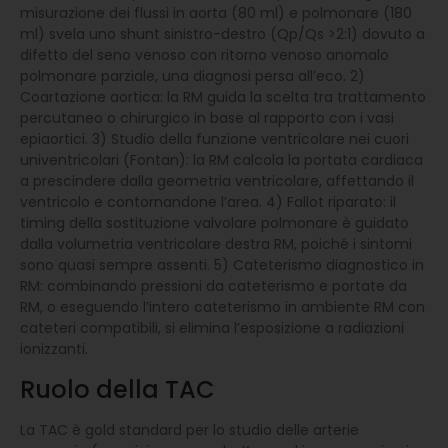
misurazione dei flussi in aorta (80 ml) e polmonare (180
ml) svela uno shunt sinistro-destro (Qp/Qs >2:1) dovuto a
difetto del seno venoso con ritorno venoso anomalo
polmonare parziale, una diagnosi persa all’eco. 2)
Coartazione aortica: la RM guida la scelta tra trattamento
percutaneo o chirurgico in base al rapporto con i vasi
epiaortici. 3) Studio della funzione ventricolare nei cuori
univentricolari (Fontan): la RM calcola la portata cardiaca
a prescindere dalla geometria ventricolare, affettando il
ventricolo e contornandone l’area. 4) Fallot riparato: il
timing della sostituzione valvolare polmonare è guidato
dalla volumetria ventricolare destra RM, poiché i sintomi
sono quasi sempre assenti. 5) Cateterismo diagnostico in
RM: combinando pressioni da cateterismo e portate da
RM, o eseguendo l’intero cateterismo in ambiente RM con
cateteri compatibili, si elimina l’esposizione a radiazioni
ionizzanti.
Ruolo della TAC
La TAC è gold standard per lo studio delle arterie