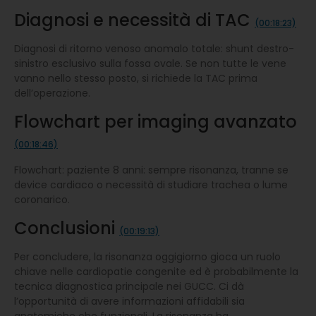
Diagnosi e necessità di TAC
(00:18:23)
Diagnosi di ritorno venoso anomalo totale: shunt destro-
sinistro esclusivo sulla fossa ovale. Se non tutte le vene
vanno nello stesso posto, si richiede la TAC prima
dell’operazione.
Flowchart per imaging avanzato
(00:18:46)
Flowchart: paziente 8 anni: sempre risonanza, tranne se
device cardiaco o necessità di studiare trachea o lume
coronarico.
Conclusioni
(00:19:13)
Per concludere, la risonanza oggigiorno gioca un ruolo
chiave nelle cardiopatie congenite ed è probabilmente la
tecnica diagnostica principale nei GUCC. Ci dà
l’opportunità di avere informazioni affidabili sia
anatomiche che funzionali. La risonanza ha