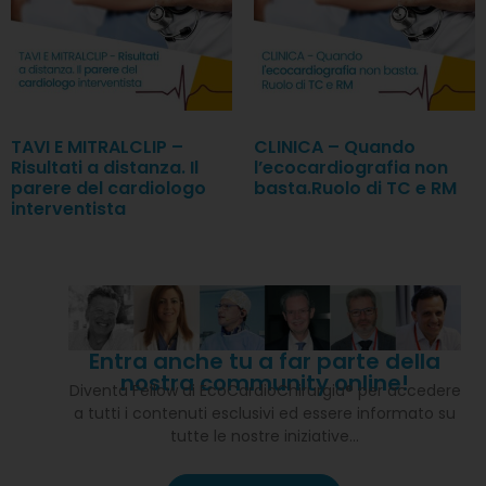
TAVI E MITRALCLIP –
CLINICA – Quando
Risultati a distanza. Il
l’ecocardiografia non
parere del cardiologo
basta.Ruolo di TC e RM
interventista
Entra anche tu a far parte della
nostra community online!
Diventa Fellow di EcoCardioChirurgia® per accedere
a tutti i contenuti esclusivi ed essere informato su
tutte le nostre iniziative…