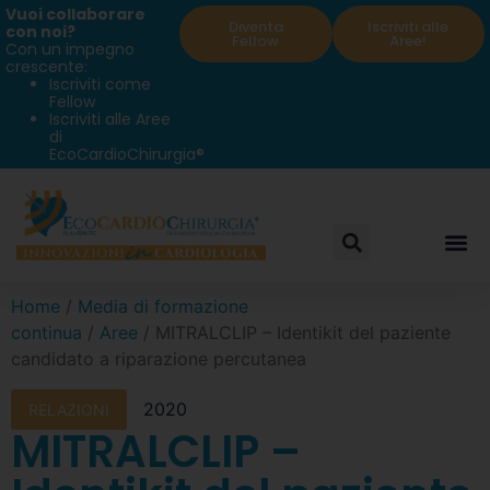
Vuoi collaborare
Diventa
Iscriviti alle
con noi?
Fellow
Aree!
Con un impegno
crescente:
Iscriviti come
Fellow
Iscriviti alle Aree
di
EcoCardioChirurgia®
Home
/
Media di formazione
continua
/
Aree
/ MITRALCLIP – Identikit del paziente
candidato a riparazione percutanea
2020
RELAZIONI
MITRALCLIP –