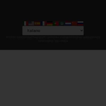
Language
© 2026 EcoCardioChirurgia®
Condizioni d'uso
Informativa sulla privacy
Informativa sui cookie