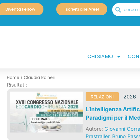
Diventa Fellow
Iscriviti alle Aree!
CHI SIAMO
CONT
Home
/
Claudia Raineri
Risultati:
2026
RELAZIONI
L’Intelligenza Artifi
Paradigmi per il Me
Autore:
Giovanni Corr
Prastraller
,
Bruno Passa