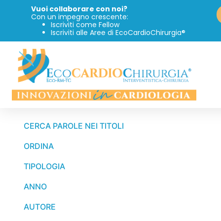
Vuoi collaborare con noi?
Con un impegno crescente:
Iscriviti come Fellow
Iscriviti alle Aree di EcoCardioChirurgia®
CERCA PAROLE NEI TITOLI
ORDINA
TIPOLOGIA
ANNO
AUTORE