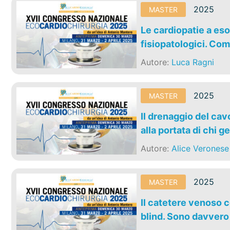
2025
MASTER
Le cardiopatie a eso
fisiopatologici. Come
Autore:
Luca Ragni
2025
MASTER
Il drenaggio del ca
alla portata di chi 
Autore:
Alice Veronese
2025
MASTER
Il catetere venoso c
blind. Sono davvero