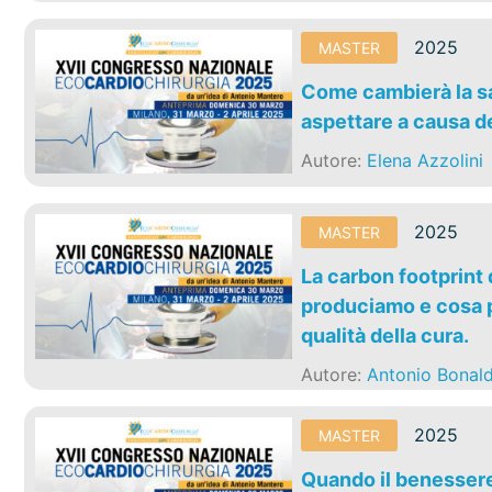
2025
MASTER
Come cambierà la sa
aspettare a causa d
Autore:
Elena Azzolini
2025
MASTER
La carbon footprint
produciamo e cosa p
qualità della cura.
Autore:
Antonio Bonald
2025
MASTER
Quando il benessere 