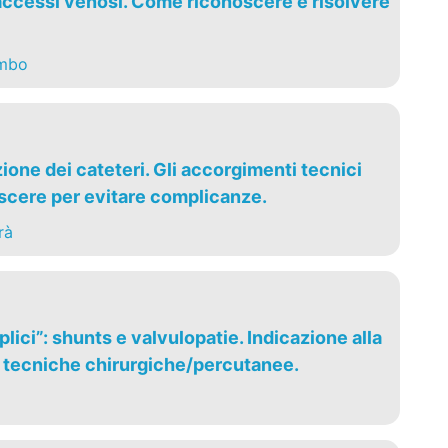
ccessi venosi. Come riconoscere e risolvere
ombo
one dei cateteri. Gli accorgimenti tecnici
cere per evitare complicanze.
rà
lici”: shunts e valvulopatie. Indicazione alla
e tecniche chirurgiche/percutanee.
i