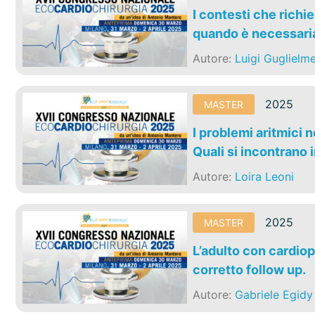
I contesti che richi
quando è necessari
Autore:
Luigi Guglielme
2025
MASTER
I problemi aritmici 
Quali si incontrano i
Autore:
Loira Leoni
2025
MASTER
L’adulto con cardiop
corretto follow up.
Autore:
Gabriele Egidy