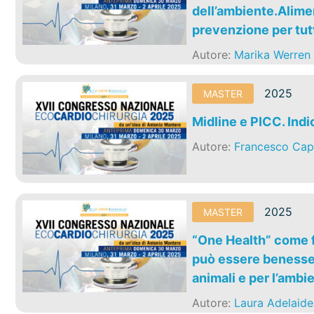
dell’ambiente.Alimen
prevenzione per tutt
Autore:
Marika Werren
2025
MASTER
Midline e PICC. Indi
Autore:
Francesco Cap
2025
MASTER
“One Health” come f
può essere benesser
animali e per l’ambi
Autore:
Laura Adelaide