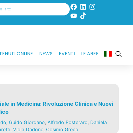
ENUTI ONLINE
NEWS
EVENTI
LE AREE
ciale in Medicina: Rivoluzione Clinica e Nuovi
dico
ado
,
Guido Giordano
,
Alfredo Posteraro
,
Daniela
retti
,
Viola Dadone
,
Cosimo Greco