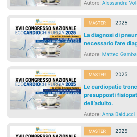
Autore:
Alessandra Vol
2025
MASTER
La diagnosi di pne
necessario fare dia
Autore:
Matteo Gambar
2025
MASTER
Le cardiopatie tronc
presupposti fisiopat
dell’adulto.
Autore:
Anna Balducci
2025
MASTER