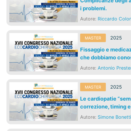
Complicanze degli a
i problemi.
Autore:
Riccardo Col
2025
MASTER
Fissaggio e medicazi
che dobbiamo conos
Autore:
Antonio Preste
2025
MASTER
Le cardiopatie “semp
correzione, timing 
Autore:
Simone Bonett