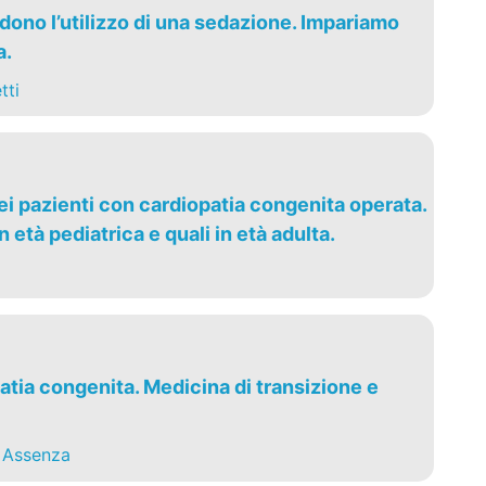
edono l’utilizzo di una sedazione. Impariamo
a.
tti
nei pazienti con cardiopatia congenita operata.
n età pediatrica e quali in età adulta.
atia congenita. Medicina di transizione e
 Assenza