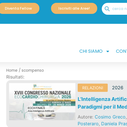
Diventa Fellow
Iscriviti alle Aree!
CHI SIAMO
CONT
Home
/
scompenso
Risultati:
2026
RELAZIONI
L’Intelligenza Artifi
Paradigmi per il Me
Autore:
Cosimo Greco
Posteraro
,
Daniela Pras