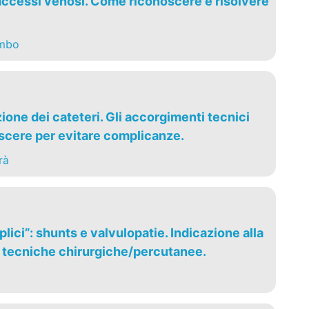
ccessi venosi. Come riconoscere e risolvere
ombo
one dei cateteri. Gli accorgimenti tecnici
cere per evitare complicanze.
rà
lici”: shunts e valvulopatie. Indicazione alla
e tecniche chirurgiche/percutanee.
i