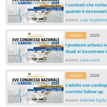
I contesti che richi
quando è necessari
Autore:
Luigi Guglielme
2025
MASTER
I problemi aritmici 
Quali si incontrano i
Autore:
Loira Leoni
2025
MASTER
L’adulto con cardiop
corretto follow up.
Autore:
Gabriele Egidy