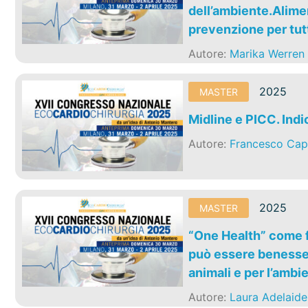
dell’ambiente.Alimen
prevenzione per tutt
Autore:
Marika Werren
2025
MASTER
Midline e PICC. Indi
Autore:
Francesco Cap
2025
MASTER
“One Health” come f
può essere benesser
animali e per l’ambi
Autore:
Laura Adelaide