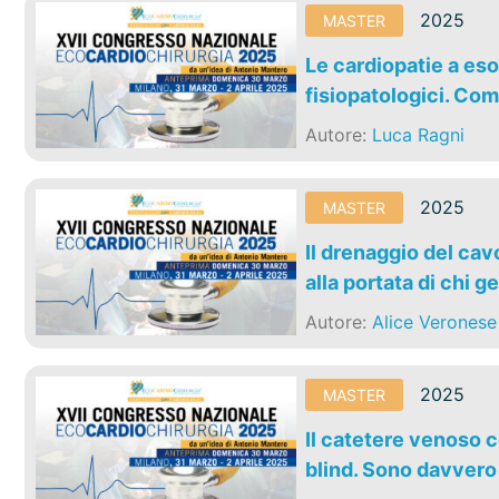
2025
MASTER
Le cardiopatie a eso
fisiopatologici. Come
Autore:
Luca Ragni
2025
MASTER
Il drenaggio del ca
alla portata di chi 
Autore:
Alice Veronese
2025
MASTER
Il catetere venoso c
blind. Sono davvero