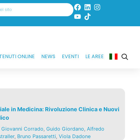
ENUTI ONLINE
NEWS
EVENTI
LE AREE
ciale in Medicina: Rivoluzione Clinica e Nuovi
dico
,
Giovanni Corrado
,
Guido Giordano
,
Alfredo
traller
,
Bruno Passaretti
,
Viola Dadone