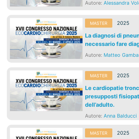
Autore:
Alessandra Vol
2025
MASTER
La diagnosi di pne
necessario fare dia
Autore:
Matteo Gambar
2025
MASTER
Le cardiopatie tronc
presupposti fisiopat
dell’adulto.
Autore:
Anna Balducci
2025
MASTER