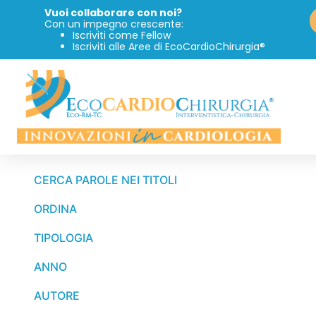
Vuoi collaborare con noi?
Con un impegno crescente:
Iscriviti come Fellow
Iscriviti alle Aree di EcoCardioChirurgia®
CERCA PAROLE NEI TITOLI
ORDINA
TIPOLOGIA
ANNO
AUTORE