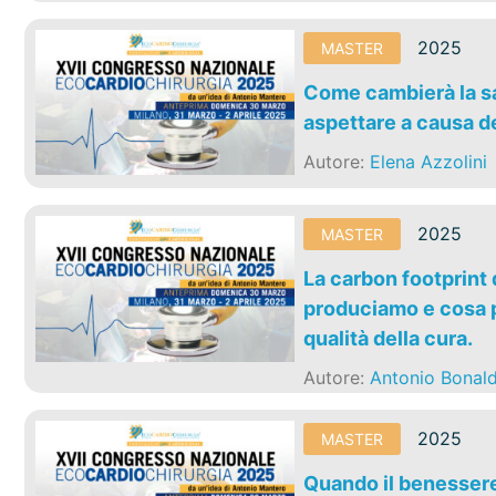
2025
MASTER
Come cambierà la sa
aspettare a causa d
Autore:
Elena Azzolini
2025
MASTER
La carbon footprint
produciamo e cosa p
qualità della cura.
Autore:
Antonio Bonald
2025
MASTER
Quando il benessere 