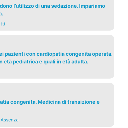
edono l’utilizzo di una sedazione. Impariamo
a.
tti
nei pazienti con cardiopatia congenita operata.
n età pediatrica e quali in età adulta.
atia congenita. Medicina di transizione e
 Assenza