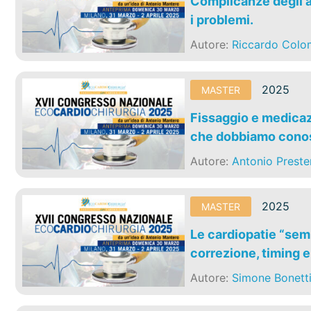
Complicanze degli a
i problemi.
Autore:
Riccardo Col
2025
MASTER
Fissaggio e medicazi
che dobbiamo conos
Autore:
Antonio Preste
2025
MASTER
Le cardiopatie “semp
correzione, timing 
Autore:
Simone Bonett