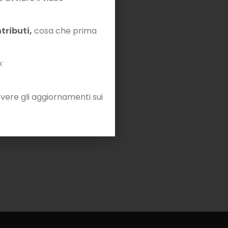
tributi,
cosa che prima
:
vere gli aggiornamenti sui
Diventa Fellow