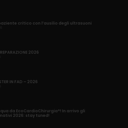
paziente critico con l’ausilio degli ultrasuoni
26
 PREPARAZIONE 2026
6
STER IN FAD – 2026
6
ua da EcoCardioChirurgia®! In arrivo gli
mativi 2026: stay tuned!