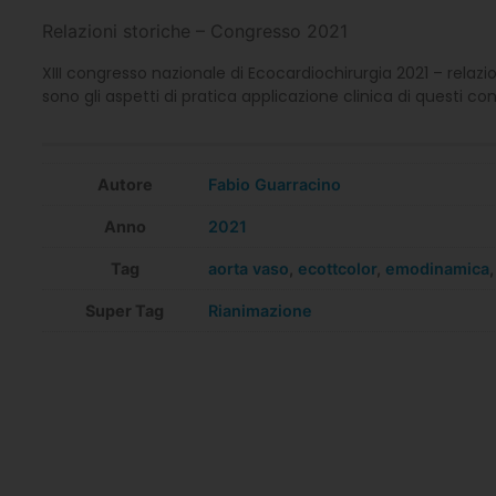
Relazioni storiche – Congresso 2021
XIII congresso nazionale di Ecocardiochirurgia 2021 – relaz
sono gli aspetti di pratica applicazione clinica di questi co
Autore
Fabio Guarracino
Anno
2021
Tag
aorta vaso
,
ecottcolor
,
emodinamica
Super Tag
Rianimazione