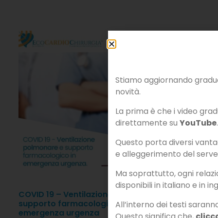
Stiamo aggiornando gradual
novità.
La prima è che i video gradu
direttamente su
YouTube
.
Questo porta diversi vantagg
e alleggerimento del serve
Ma soprattutto, ogni rela
disponibili in italiano e in in
COVID 19 – Ventilazione polmonare e
CARDIOMIO
supporto farmacologico in
diagnosi d
All’interno dei testi sarann
emergenza urgenza
cardiomiop
Questo significa che,
clicc