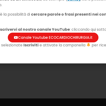
o.
 la possibilità di
cercare parole o frasi presenti nei con
iscrivervi al nostro canale YouTube
: cliccando qui sotto
Canale Youtube ECOCARDIOCHIRURGIA.it
, selezionate
Iscriviti
e attivate la campanella
per rice
parte della nostra community online!
rgia® per accedere a tutti i contenuti esclusivi ed essere
iative…