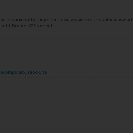
ione in cui si tratta l’argomento: accoppiamento ventricolare-arte
ncetti. Durata: 22:35 minuti
,
scompenso
,
shock
,
vs