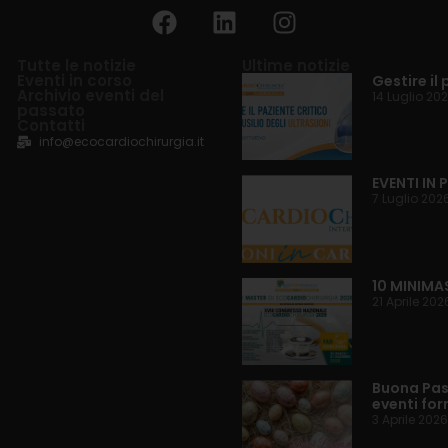
Tutte le notizie
Ultime notizie
Eventi in corso
Gestire il 
Archivio eventi del
14 Luglio 20
passato
Contatti
info@ecocardiochirurgia.it
EVENTI IN
7 Luglio 202
10 MINIMA
21 Aprile 202
Buona Pasq
eventi for
3 Aprile 2026