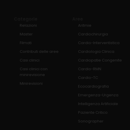
Categorie
Aree
Relazioni
Aritmie
Master
Cardiochirurgia
Filmati
Cardio-Interventistica
Contributi delle aree
Cardiologia Clinica
Casi clinici
Cardiopatie Congenite
Casi clinici con
Cardio-RMN
minirevisione
Cardio-TC
Minirevisioni
Ecocardiografia
Emergenza-Urgenza
Intelligenza Artificiale
Paziente Critico
Sonographer