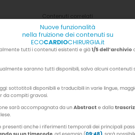
Contenuti correlati
Nuove funzionalità
nella fruizione dei contenuti su
ECO
CARDIO
CHIRURGIA.it
mente tutti i contenuti esistenti e già
1/5 dell’archivio
c
almente saranno tutti disponibili, salvo alcuni contenuti so
i: sottotitoli disponibili e traducibili in varie lingue, magg
r da compiti gravosi.
zione sarà accompagnata da un
Abstract
e dalla
trascri
glese.
PATIA IPERTROFICA – La
INTELLIGENZA ARTIFICIALE 
elle varie forme di
nella validazione della fu
o presenti anche i riferimenti temporali dei principali pass
atia ipertrofica
ventricolare
ando su un timecode
, ad esempio (
09:48)
, sarà possibil