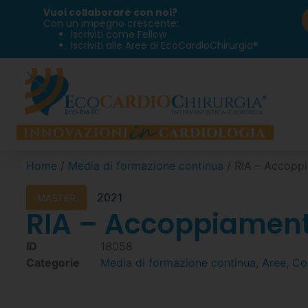
Vuoi collaborare con noi?
Con un impegno crescente:
Iscriviti come Fellow
Iscriviti alle Aree di EcoCardioChirurgia®
Home
/
Media di formazione continua
/ RIA – Accoppi
2021
MASTER
RIA – Accoppiamento
ID
18058
Categorie
Media di formazione continua
,
Aree
,
Co