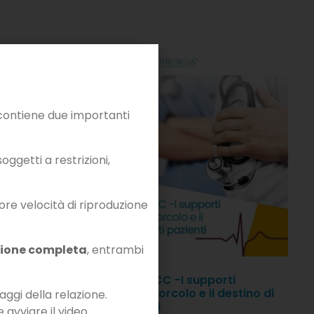
ontiene due importanti
ggetti a restrizioni,
iore velocità di riproduzione
zione completa
, entrambi
– Impiego
SCHOCK ed ACC -I supporti
nzione
meccanici al corcolo e il destino di
aggi della relazione.
questi pazienti
e avviare il video